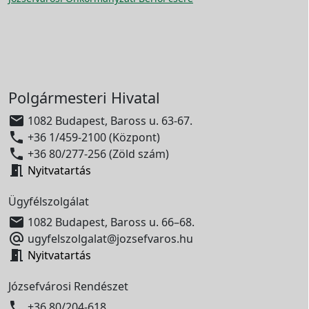
Polgármesteri Hivatal

1082 Budapest, Baross u. 63-67.

+36 1/459-2100 (Központ)

+36 80/277-256 (Zöld szám)

Nyitvatartás
Ügyfélszolgálat

1082 Budapest, Baross u. 66–68.

ugyfelszolgalat@jozsefvaros.hu

Nyitvatartás
Józsefvárosi Rendészet

+36 80/204-618