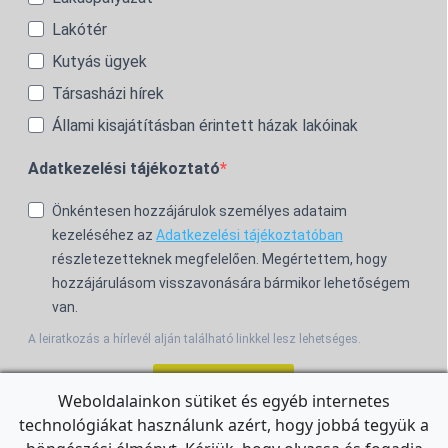
Lakótér
Kutyás ügyek
Társasházi hírek
Állami kisajátításban érintett házak lakóinak
Adatkezelési tájékoztató
Önkéntesen hozzájárulok személyes adataim
kezeléséhez az
Adatkezelési tájékoztatóban
részletezetteknek megfelelően. Megértettem, hogy
hozzájárulásom visszavonására bármikor lehetőségem
van.
A leiratkozás a hírlevél alján található linkkel lesz lehetséges.
Feliratkozom!
Weboldalainkon sütiket és egyéb internetes
technológiákat használunk azért, hogy jobbá tegyük a
For the English Newsletter, click
HERE.