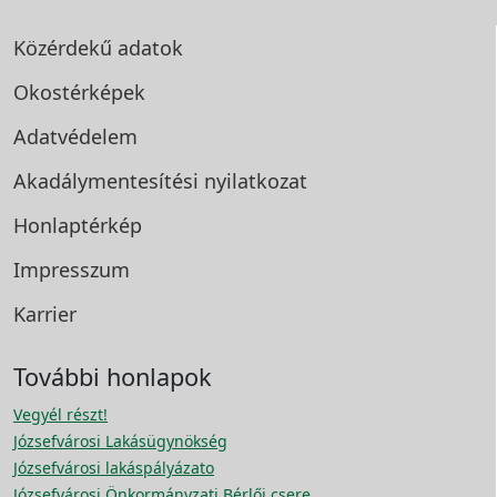
Közérdekű adatok
Okostérképek
Adatvédelem
Akadálymentesítési
nyilatkozat
Honlaptérkép
Impresszum
Karrier
További honlapok
Vegyél részt!
Józsefvárosi Lakásügynökség
Józsefvárosi lakáspályázato
Józsefvárosi Önkormányzati Bérlői csere