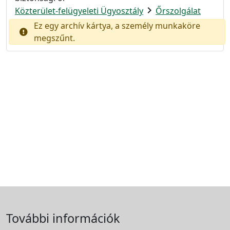
chevron_right
Közterület-felügyeleti Ügyosztály
Őrszolgálat
Ez egy archív kártya, a személy munkaköre
megszűnt.
További információk