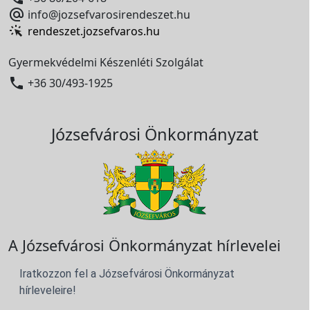

info@jozsefvarosirendeszet.hu
rendeszet.jozsefvaros.hu
Gyermekvédelmi Készenléti Szolgálat

+36 30/493-1925
Józsefvárosi Önkormányzat
A Józsefvárosi Önkormányzat hírlevelei
Iratkozzon fel a Józsefvárosi Önkormányzat
hírleveleire!