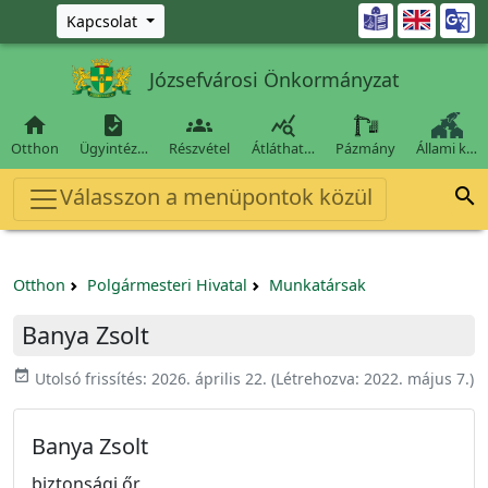
Ugrás a fő tartalomra

Kapcsolat
Józsefvárosi Önkormányzat




Otthon
Ügyintéz…
Részvétel
Átláthat…
Pázmány
Állami k…
Válasszon a menüpontok közül

Otthon
Polgármesteri Hivatal
Munkatársak
Banya Zsolt
event_available
Utolsó frissítés:
2026. április 22.
(Létrehozva:
2022. május 7.
)
Banya Zsolt
biztonsági őr