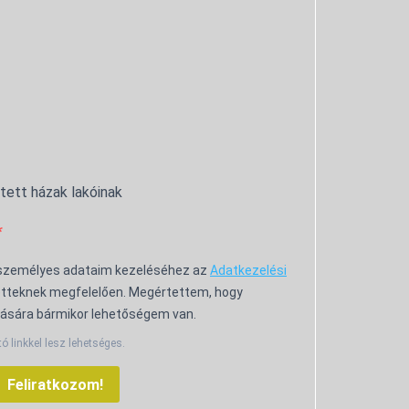
ntett házak lakóinak
 személyes adataim kezeléséhez az
Adatkezelési
tteknek megfelelően. Megértettem, hogy
ására bármikor lehetőségem van.
tó linkkel lesz lehetséges.
Feliratkozom!