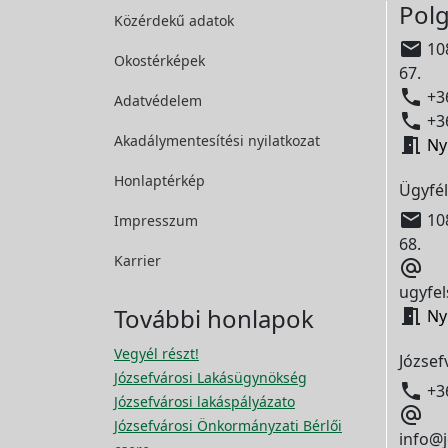
Polg
Közérdekű adatok

108
Okostérképek
67.

+36
Adatvédelem

+36
Akadálymentesítési
nyilatkozat

Ny
Honlaptérkép
Ügyfél

108
Impresszum
68.
Karrier

ugyfel
További honlapok

Ny
Vegyél részt!
József
Józsefvárosi Lakásügynökség

+3
Józsefvárosi lakáspályázato

Józsefvárosi Önkormányzati Bérlői
info@j