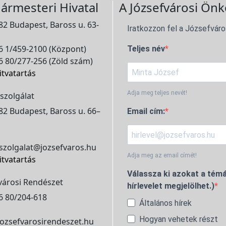
ármesteri Hivatal
A Józsefvárosi Önk
2 Budapest, Baross u. 63-
Iratkozzon fel a Józsefváro
 1/459-2100 (Központ)
Teljes név
 80/277-256 (Zöld szám)
itvatartás
Adja meg teljes nevét!
szolgálat
2 Budapest, Baross u. 66–
Email cím:
szolgalat@jozsefvaros.hu
Adja meg az email címét!
itvatartás
Válassza ki azokat a témá
városi Rendészet
hírlevelet megjelölhet.)
6 80/204-618
Általános hírek
Hogyan vehetek részt
ozsefvarosirendeszet.hu