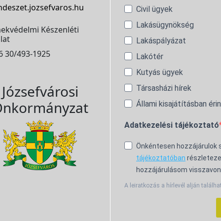
ndeszet.jozsefvaros.hu
Civil ügyek
Lakásügynökség
ekvédelmi Készenléti
lat
Lakáspályázat
6 30/493-1925
Lakótér
Kutyás ügyek
Józsefvárosi
Társasházi hírek
nkormányzat
Állami kisajátításban éri
Adatkezelési tájékoztató
Önkéntesen hozzájárulok
tájékoztatóban
részleteze
hozzájárulásom visszavon
A leiratkozás a hírlevél alján találha