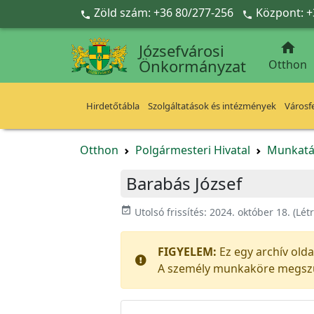
Ugrás a fő tartalomra
Zöld szám: +36 80/277-256
Központ: +



Józsefvárosi
Önkormányzat
Otthon
Hirdetőtábla
Szolgáltatások és intézmények
Városfe
Otthon
Polgármesteri Hivatal
Munkatá
Barabás József
event_available
Utolsó frissítés:
2024. október 18.
(Lét
FIGYELEM:
Ez egy archív old
A személy munkaköre megsz