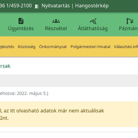
36 1/459-2100
Nyitvatartás
|
Hangostérkép




Ügyintézés
Részvétel
Átláthatóság
Pázmán
jlesztés
Közösség
Önkormányzat
Polgármesteri Hivatal
Választási in
rsak
rehozva:
2022. május 5.
)
al, az itt olvasható adatok már nem aktuálisak
űnt.