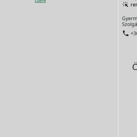
csere
re
Gyerm
Szolgá

+3
Ö