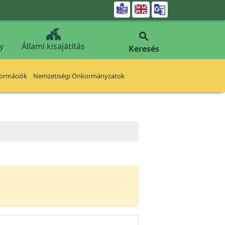


y
Állami kisajátítás
Keresés
formációk
Nemzetiségi Önkormányzatok