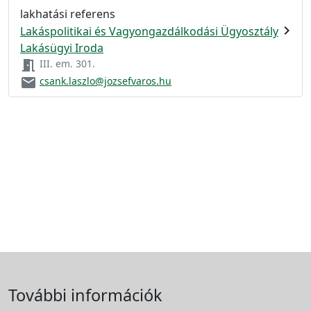
lakhatási referens
chevron_right
Lakáspolitikai és Vagyongazdálkodási Ügyosztály
Lakásügyi Iroda
meeting_room
III. em. 301.
email
csank.laszlo@jozsefvaros.hu
További információk