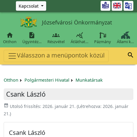
Ugrás a fő tartalomra

Kapcsolat
Józsefvárosi Önkormányzat




Otthon
Ügyintéz…
Részvétel
Átláthat…
Pázmány
Állami k…
Válasszon a menüpontok közül

Otthon
Polgármesteri Hivatal
Munkatársak
Csank László
event_available
Utolsó frissítés:
2026. január 21.
(Létrehozva:
2026. január
21.
)
Csank László