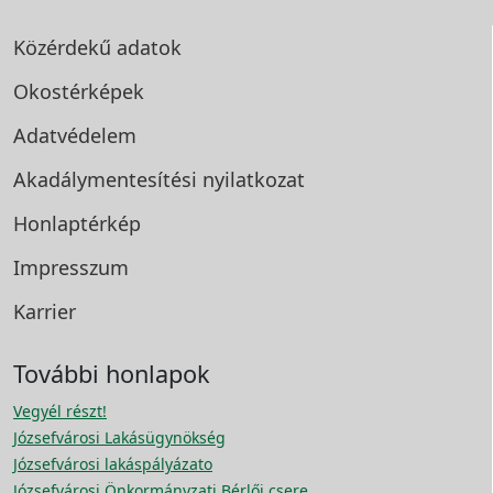
Közérdekű adatok
Okostérképek
Adatvédelem
Akadálymentesítési
nyilatkozat
Honlaptérkép
Impresszum
Karrier
További honlapok
Vegyél részt!
Józsefvárosi Lakásügynökség
Józsefvárosi lakáspályázato
Józsefvárosi Önkormányzati Bérlői csere