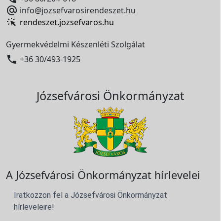

info@jozsefvarosirendeszet.hu
rendeszet.jozsefvaros.hu
Gyermekvédelmi Készenléti Szolgálat

+36 30/493-1925
Józsefvárosi Önkormányzat
A Józsefvárosi Önkormányzat hírlevelei
Iratkozzon fel a Józsefvárosi Önkormányzat
hírleveleire!