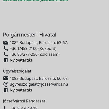
Polgármesteri Hivatal

1082 Budapest, Baross u. 63-67.

+36 1/459-2100 (Központ)

+36 80/277-256 (Zöld szám)

Nyitvatartás
Ügyfélszolgálat

1082 Budapest, Baross u. 66–68.

ugyfelszolgalat@jozsefvaros.hu

Nyitvatartás
Józsefvárosi Rendészet

+36 80/204-618