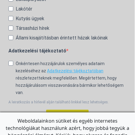
Lakótér
Kutyás ügyek
Társasházi hírek
Állami kisajátításban érintett házak lakóinak
Adatkezelési tájékoztató
Önkéntesen hozzájárulok személyes adataim
kezeléséhez az
Adatkezelési tájékoztatóban
részletezetteknek megfelelően. Megértettem, hogy
hozzájárulásom visszavonására bármikor lehetőségem
van.
A leiratkozás a hírlevél alján található linkkel lesz lehetséges.
Feliratkozom!
Weboldalainkon sütiket és egyéb internetes
technológiákat használunk azért, hogy jobbá tegyük a
For the English Newsletter, click
HERE.