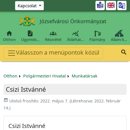
Ugrás a fő tartalomra

Kapcsolat
Józsefvárosi Önkormányzat




Otthon
Ügyintéz…
Részvétel
Átláthat…
Pázmány
Állami k…
Válasszon a menüpontok közül

Otthon
Polgármesteri Hivatal
Munkatársak
Csizi Istvánné
event_available
Utolsó frissítés:
2022. május 7.
(Létrehozva:
2022. február
14.
)
Csizi Istvánné