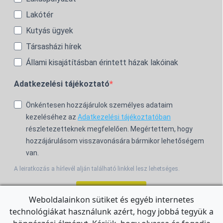
Lakótér
Kutyás ügyek
Társasházi hírek
Állami kisajátításban érintett házak lakóinak
Adatkezelési tájékoztató
Önkéntesen hozzájárulok személyes adataim
kezeléséhez az
Adatkezelési tájékoztatóban
részletezetteknek megfelelően. Megértettem, hogy
hozzájárulásom visszavonására bármikor lehetőségem
van.
A leiratkozás a hírlevél alján található linkkel lesz lehetséges.
Feliratkozom!
Weboldalainkon sütiket és egyéb internetes
technológiákat használunk azért, hogy jobbá tegyük a
For the English Newsletter, click
HERE.