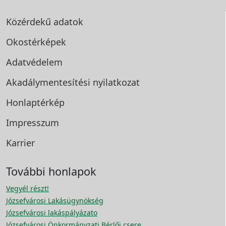
Közérdekű adatok
Okostérképek
Adatvédelem
Akadálymentesítési
nyilatkozat
Honlaptérkép
Impresszum
Karrier
További honlapok
Vegyél részt!
Józsefvárosi Lakásügynökség
Józsefvárosi lakáspályázato
Józsefvárosi Önkormányzati Bérlői csere