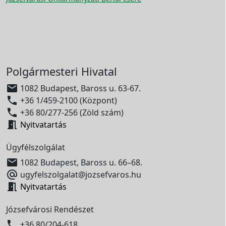
Polgármesteri Hivatal

1082 Budapest, Baross u. 63-67.

+36 1/459-2100 (Központ)

+36 80/277-256 (Zöld szám)

Nyitvatartás
Ügyfélszolgálat

1082 Budapest, Baross u. 66–68.

ugyfelszolgalat@jozsefvaros.hu

Nyitvatartás
Józsefvárosi Rendészet

+36 80/204-618