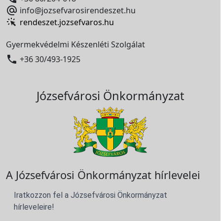

info@jozsefvarosirendeszet.hu
rendeszet.jozsefvaros.hu
Gyermekvédelmi Készenléti Szolgálat

+36 30/493-1925
Józsefvárosi Önkormányzat
A Józsefvárosi Önkormányzat hírlevelei
Iratkozzon fel a Józsefvárosi Önkormányzat
hírleveleire!