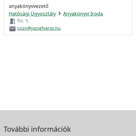
anyakönyvvezető
chevron_right
Hatósági Ügyosztály
Anyakönyvi Iroda
meeting_room
fsz. 5.
email
csizii@jozsefvaros.hu
További információk