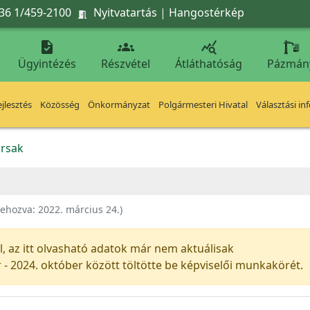
36 1/459-2100
Nyitvatartás
|
Hangostérkép




Ügyintézés
Részvétel
Átláthatóság
Pázmán
jlesztés
Közösség
Önkormányzat
Polgármesteri Hivatal
Választási in
rsak
rehozva:
2022. március 24.
)
al, az itt olvasható adatok már nem aktuálisak
- 2024. október között töltötte be képviselői munkakörét.