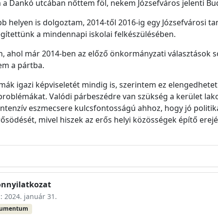
a Dankó utcában nőttem föl, nekem Józsefváros jelenti Bud
bb helyen is dolgoztam, 2014-től 2016-ig egy Józsefvárosi
ítettünk a mindennapi iskolai felkészülésében.
, ahol már 2014-ben az előző önkormányzati választások so
em a pártba.
mák igazi képviseletét mindig is, szerintem ez elengedhetet
 problémákat. Valódi párbeszédre van szükség a kerület la
és intenzív eszmecsere kulcsfontosságú ahhoz, hogy jó polit
rősödését, mivel hiszek az erős helyi közösségek építő erej
onnyilatkozat
s: 2024. január 31.
kumentum