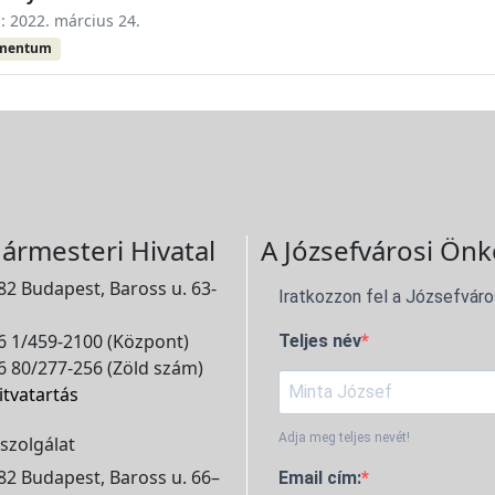
s: 2022. március 24.
umentum
ármesteri Hivatal
A Józsefvárosi Önk
2 Budapest, Baross u. 63-
Iratkozzon fel a Józsefváro
 1/459-2100 (Központ)
Teljes név
 80/277-256 (Zöld szám)
itvatartás
Adja meg teljes nevét!
szolgálat
2 Budapest, Baross u. 66–
Email cím: