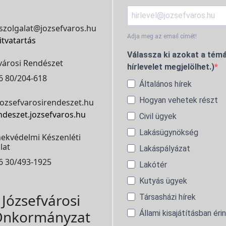
szolgalat@jozsefvaros.hu
Adja meg az email címét!
itvatartás
Válassza ki azokat a témá
városi Rendészet
hírlevelet megjelölhet.)
6 80/204-618
Általános hírek
Hogyan vehetek részt
ozsefvarosirendeszet.hu
ndeszet.jozsefvaros.hu
Civil ügyek
Lakásügynökség
ekvédelmi Készenléti
lat
Lakáspályázat
6 30/493-1925
Lakótér
Kutyás ügyek
Józsefvárosi
Társasházi hírek
nkormányzat
Állami kisajátításban éri