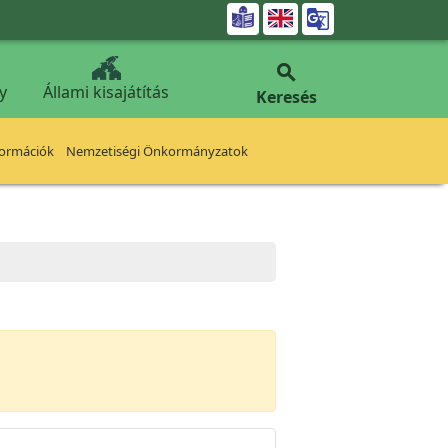


y
Állami kisajátítás
Keresés
formációk
Nemzetiségi Önkormányzatok