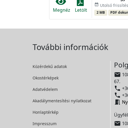
event_available
Utolsó frissíté
Megnéz
Letölt
2 MB
PDF dok
További információk
Polg
Közérdekű adatok

108
Okostérképek
67.

+36
Adatvédelem

+36
Akadálymentesítési
nyilatkozat

Ny
Honlaptérkép
Ügyfél

108
Impresszum