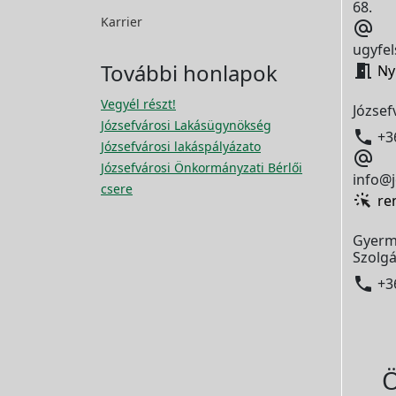
68.
Karrier

ugyfel
További honlapok

Ny
Vegyél részt!
József
Józsefvárosi Lakásügynökség

+3
Józsefvárosi lakáspályázato

Józsefvárosi Önkormányzati Bérlői
info@j
csere
re
Gyerm
Szolgá

+3
Ö