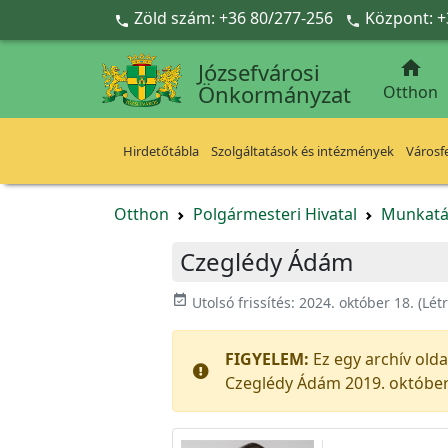
Ugrás a fő tartalomra
Zöld szám: +36 80/277-256
Központ: +



Józsefvárosi
Önkormányzat
Otthon
Hirdetőtábla
Szolgáltatások és intézmények
Városfe
Otthon
Polgármesteri Hivatal
Munkatá
Czeglédy Ádám
event_available
Utolsó frissítés:
2024. október 18.
(Lét
FIGYELEM:
Ez egy archív old
Czeglédy Ádám 2019. október 