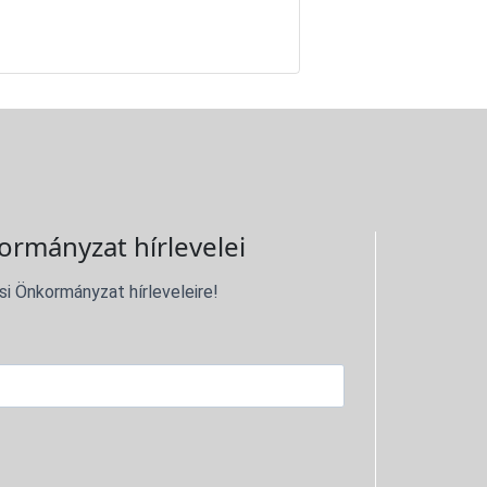
ormányzat hírlevelei
si Önkormányzat hírleveleire!