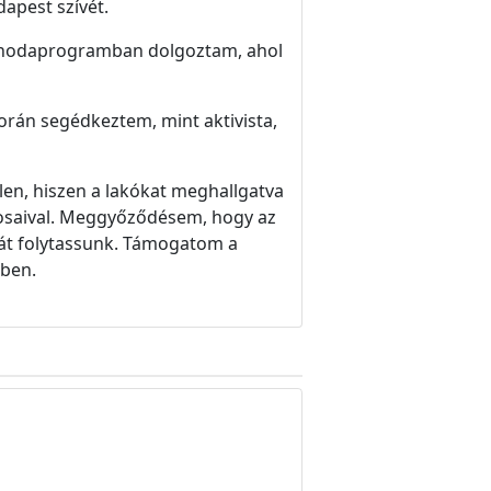
apest szívét.
 tanodaprogramban dolgoztam, ahol
rán segédkeztem, mint aktivista,
len, hiszen a lakókat meghallgatva
kosaival. Meggyőződésem, hogy az
ikát folytassunk. Támogatom a
ében.