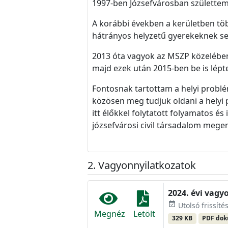
1997-ben Józsefvárosban születtem 
A korábbi években a kerületben tö
hátrányos helyzetű gyerekeknek seg
2013 óta vagyok az MSZP közelében
majd ezek után 2015-ben be is lépt
Fontosnak tartottam a helyi problé
közösen meg tudjuk oldani a helyi
itt élőkkel folytatott folyamatos 
józsefvárosi civil társadalom mege
Vagyonnyilatkozatok
2024. évi vagy
event_available
Utolsó frissíté
Megnéz
Letölt
329 KB
PDF do