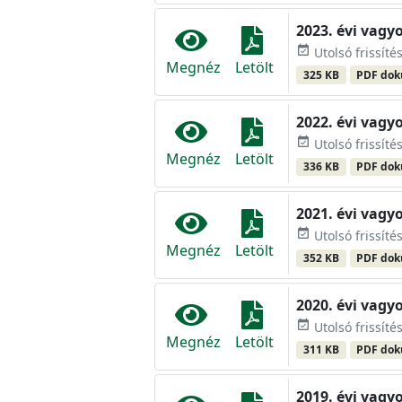
2023. évi vagy
event_available
Utolsó frissíté
Megnéz
Letölt
325 KB
PDF do
2022. évi vagy
event_available
Utolsó frissíté
Megnéz
Letölt
336 KB
PDF do
2021. évi vagy
event_available
Utolsó frissíté
Megnéz
Letölt
352 KB
PDF do
2020. évi vagy
event_available
Utolsó frissíté
Megnéz
Letölt
311 KB
PDF do
2019. évi vagy