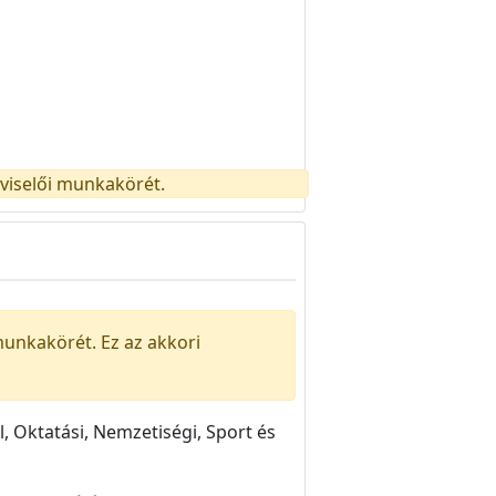
pviselői munkakörét.
munkakörét. Ez az akkori
l, Oktatási, Nemzetiségi, Sport és