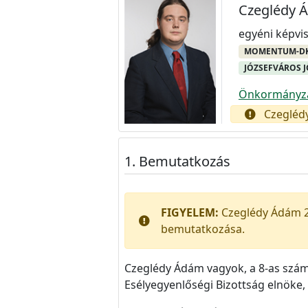
Czeglédy 
egyéni képvis
MOMENTUM-DK-
JÓZSEFVÁROS J
Önkormányzat
Czeglédy
Bemutatkozás
FIGYELEM:
Czeglédy Ádám 20
bemutatkozása.
Czeglédy Ádám vagyok, a 8-as számú 
Esélyegyenlőségi Bizottság elnöke, 