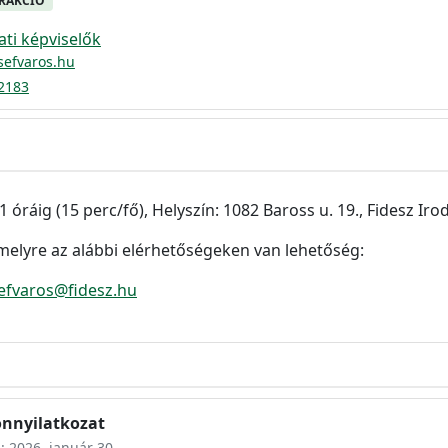
FRAKCIÓ
i képviselők
sefvaros.hu
2183
ráig (15 perc/fő), Helyszín: 1082 Baross u. 19., Fidesz Iro
melyre az alábbi elérhetőségeken van lehetőség:
efvaros@fidesz.hu
onnyilatkozat
s: 2026. január 30.