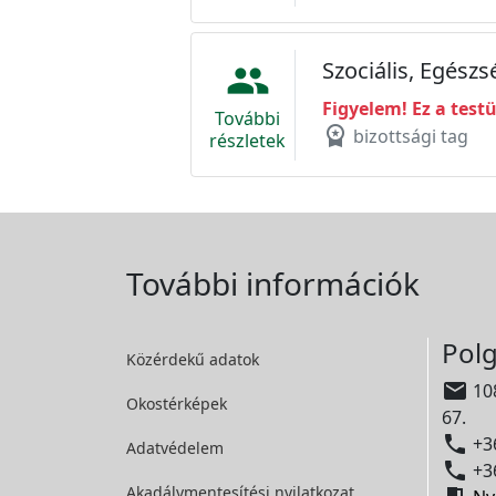
Szociális, Egész
people
Figyelem! Ez a test
További
workspace_premium
bizottsági tag
részletek
További információk
Polg
Közérdekű adatok

108
Okostérképek
67.

+36
Adatvédelem

+36
Akadálymentesítési
nyilatkozat