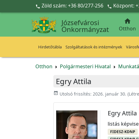
Ugrás a fő tartalomra
Zöld szám: +36 80/277-256
Központ: +



Józsefvárosi
Önkormányzat
Otthon
Hirdetőtábla
Szolgáltatások és intézmények
Városfe
Otthon
Polgármesteri Hivatal
Munkatá
Egry Attila
event_available
Utolsó frissítés:
2026. január 30.
(Létr
Egry Attila
listás képvise
FIDESZ-KDNP