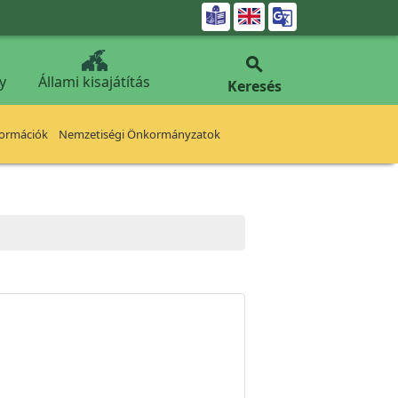


y
Állami kisajátítás
Keresés
formációk
Nemzetiségi Önkormányzatok