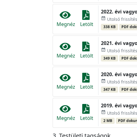
2022. évi vagy
event_available
Utolsó frissíté
Megnéz
Letölt
338 KB
PDF do
2021. évi vagy
event_available
Utolsó frissíté
Megnéz
Letölt
349 KB
PDF do
2020. évi vagy
event_available
Utolsó frissíté
Megnéz
Letölt
347 KB
PDF do
2019. évi vagy
event_available
Utolsó frissíté
Megnéz
Letölt
2 MB
PDF dok
Testületi tagságok