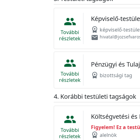
Képviselő-testüle
people
workspace_premium
képviselő-testüle
További
email
hivatal@jozsefvaro
részletek
people
Pénzügyi és Tula
További
workspace_premium
bizottsági tag
részletek
Korábbi testületi tagságok
Költségvetési és
people
Figyelem! Ez a test
További
workspace_premium
alelnök
részletek