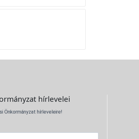
ormányzat hírlevelei
si Önkormányzat hírleveleire!