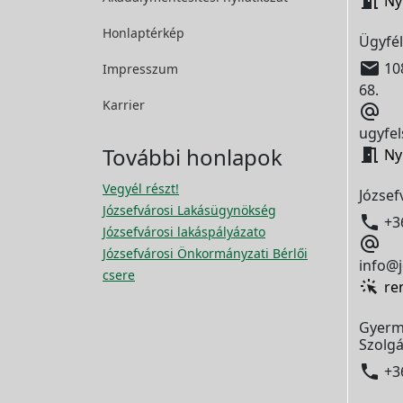

Ny
Honlaptérkép
Ügyfél

108
Impresszum
68.
Karrier

ugyfel
További honlapok

Ny
Vegyél részt!
József
Józsefvárosi Lakásügynökség

+3
Józsefvárosi lakáspályázato

Józsefvárosi Önkormányzati Bérlői
info@j
csere
re
Gyerm
Szolgá

+3