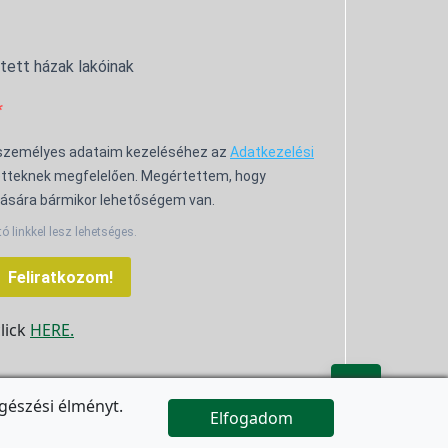
ntett házak lakóinak
 személyes adataim kezeléséhez az
Adatkezelési
tteknek megfelelően. Megértettem, hogy
ására bármikor lehetőségem van.
tó linkkel lesz lehetséges.
Feliratkozom!
click
HERE.

gészési élményt.
Elfogadom