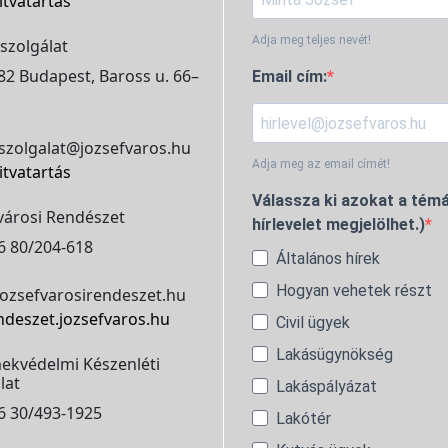
itvatartás
Adja meg teljes nevét!
szolgálat
2 Budapest, Baross u. 66–
Email cím:
szolgalat@jozsefvaros.hu
Adja meg az email címét!
itvatartás
Válassza ki azokat a témá
városi Rendészet
hírlevelet megjelölhet.)
6 80/204-618
Általános hírek
Hogyan vehetek részt
ozsefvarosirendeszet.hu
ndeszet.jozsefvaros.hu
Civil ügyek
Lakásügynökség
ekvédelmi Készenléti
lat
Lakáspályázat
6 30/493-1925
Lakótér