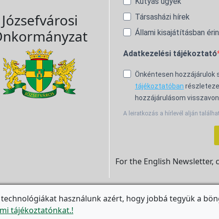
Kutyás ügyek
Józsefvárosi
Társasházi hírek
nkormányzat
Állami kisajátításban éri
Adatkezelési tájékoztató
Önkéntesen hozzájárulok
tájékoztatóban
részleteze
hozzájárulásom visszavon
A leiratkozás a hírlevél alján találha
For the English Newsletter, 
 technológiákat használunk azért, hogy jobbá tegyük a bön

mi tájékoztatónkat.!