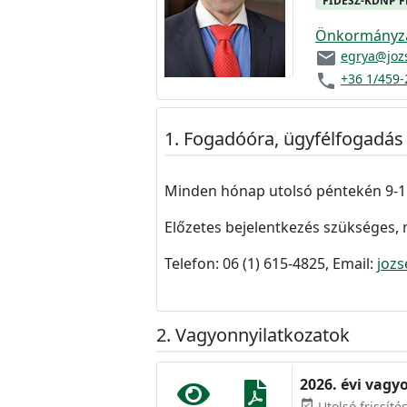
FIDESZ-KDNP 
Önkormányzat
email
egrya@joz
phone
+36 1/459-
Fogadóóra, ügyfélfogadás
Minden hónap utolsó péntekén 9-11 ó
Előzetes bejelentkezés szükséges, 
Telefon: 06 (1) 615-4825, Email:
jozs
Vagyonnyilatkozatok
2026. évi vagy
event_available
Utolsó frissíté