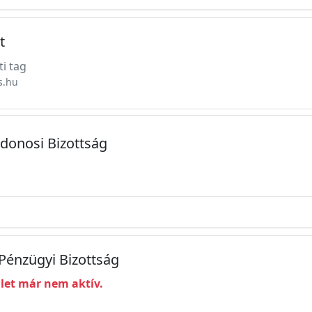
t
ti tag
s.hu
jdonosi Bizottság
 Pénzügyi Bizottság
ület már nem aktív.