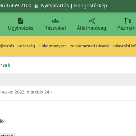
36 1/459-2100
Nyitvatartás
|
Hangostérkép




Ügyintézés
Részvétel
Átláthatóság
Pázmán
jlesztés
Közösség
Önkormányzat
Polgármesteri Hivatal
Választási in
rsak
ehozva:
2022. március 24.
)
lő