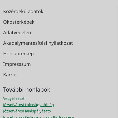
Közérdekű adatok
Okostérképek
Adatvédelem
Akadálymentesítési
nyilatkozat
Honlaptérkép
Impresszum
Karrier
További honlapok
Vegyél részt!
Józsefvárosi Lakásügynökség
Józsefvárosi lakáspályázato
Józsefvárosi Önkormányzati Bérlői csere