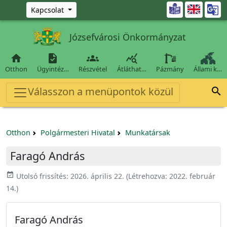
Ugrás a fő tartalomra

Kapcsolat
Józsefvárosi Önkormányzat




Otthon
Ügyintéz…
Részvétel
Átláthat…
Pázmány
Állami k…
Válasszon a menüpontok közül

Otthon
Polgármesteri Hivatal
Munkatársak
Faragó András
event_available
Utolsó frissítés:
2026. április 22.
(Létrehozva:
2022. február
14.
)
Faragó András