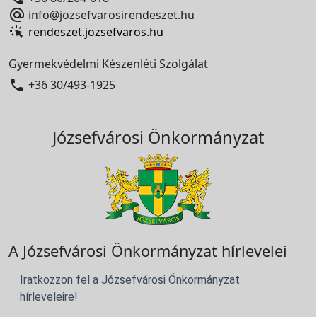

info@jozsefvarosirendeszet.hu
rendeszet.jozsefvaros.hu
Gyermekvédelmi Készenléti Szolgálat

+36 30/493-1925
Józsefvárosi Önkormányzat
A Józsefvárosi Önkormányzat hírlevelei
Iratkozzon fel a Józsefvárosi Önkormányzat
hírleveleire!