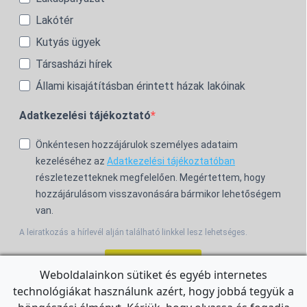
Lakótér
Kutyás ügyek
Társasházi hírek
Állami kisajátításban érintett házak lakóinak
Adatkezelési tájékoztató
Önkéntesen hozzájárulok személyes adataim
kezeléséhez az
Adatkezelési tájékoztatóban
részletezetteknek megfelelően. Megértettem, hogy
hozzájárulásom visszavonására bármikor lehetőségem
van.
A leiratkozás a hírlevél alján található linkkel lesz lehetséges.
Feliratkozom!
Weboldalainkon sütiket és egyéb internetes
technológiákat használunk azért, hogy jobbá tegyük a
For the English Newsletter, click
HERE.