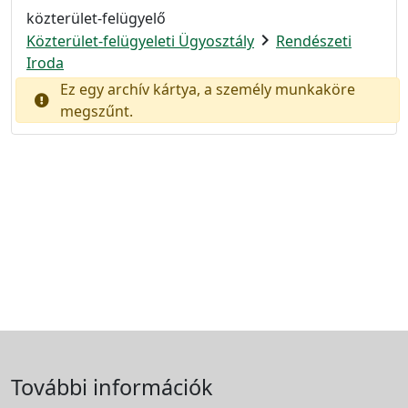
közterület-felügyelő
chevron_right
Közterület-felügyeleti Ügyosztály
Rendészeti
Iroda
Ez egy archív kártya, a személy munkaköre
megszűnt.
További információk