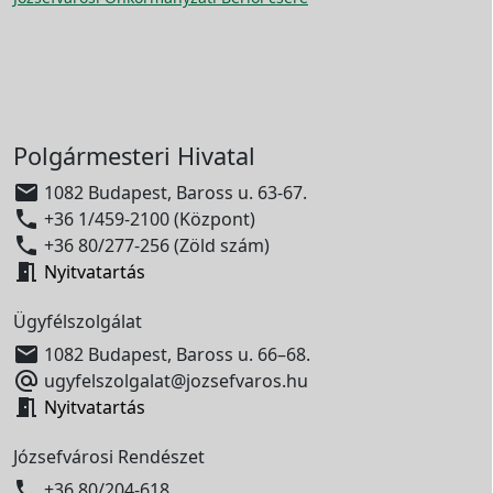
Polgármesteri Hivatal

1082 Budapest, Baross u. 63-67.

+36 1/459-2100 (Központ)

+36 80/277-256 (Zöld szám)

Nyitvatartás
Ügyfélszolgálat

1082 Budapest, Baross u. 66–68.

ugyfelszolgalat@jozsefvaros.hu

Nyitvatartás
Józsefvárosi Rendészet

+36 80/204-618