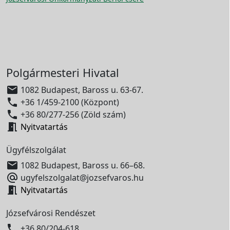
Polgármesteri Hivatal

1082 Budapest, Baross u. 63-67.

+36 1/459-2100 (Központ)

+36 80/277-256 (Zöld szám)

Nyitvatartás
Ügyfélszolgálat

1082 Budapest, Baross u. 66–68.

ugyfelszolgalat@jozsefvaros.hu

Nyitvatartás
Józsefvárosi Rendészet

+36 80/204-618