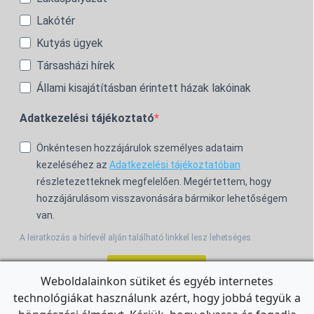
Lakótér
Kutyás ügyek
Társasházi hírek
Állami kisajátításban érintett házak lakóinak
Adatkezelési tájékoztató
Önkéntesen hozzájárulok személyes adataim
kezeléséhez az
Adatkezelési tájékoztatóban
részletezetteknek megfelelően. Megértettem, hogy
hozzájárulásom visszavonására bármikor lehetőségem
van.
A leiratkozás a hírlevél alján található linkkel lesz lehetséges.
Feliratkozom!
Weboldalainkon sütiket és egyéb internetes
technológiákat használunk azért, hogy jobbá tegyük a
For the English Newsletter, click
HERE.