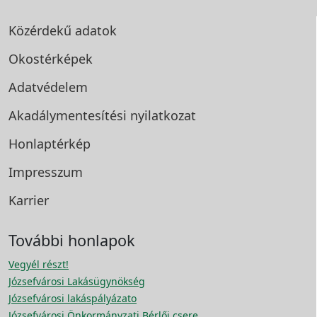
Közérdekű adatok
Okostérképek
Adatvédelem
Akadálymentesítési
nyilatkozat
Honlaptérkép
Impresszum
Karrier
További honlapok
Vegyél részt!
Józsefvárosi Lakásügynökség
Józsefvárosi lakáspályázato
Józsefvárosi Önkormányzati Bérlői csere