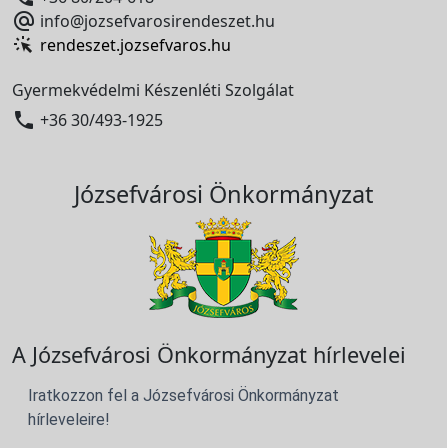

info@jozsefvarosirendeszet.hu
rendeszet.jozsefvaros.hu
Gyermekvédelmi Készenléti Szolgálat

+36 30/493-1925
Józsefvárosi Önkormányzat
A Józsefvárosi Önkormányzat hírlevelei
Iratkozzon fel a Józsefvárosi Önkormányzat
hírleveleire!