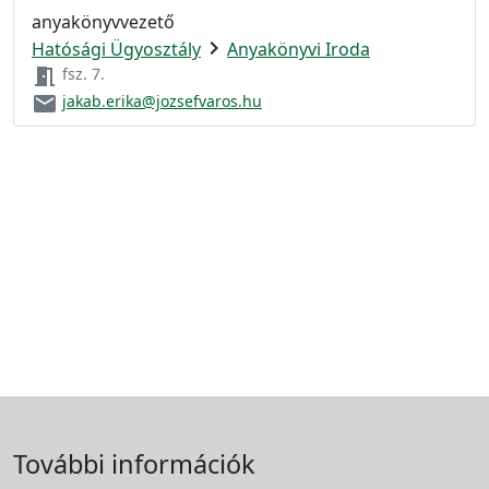
anyakönyvvezető
chevron_right
Hatósági Ügyosztály
Anyakönyvi Iroda
meeting_room
fsz. 7.
email
jakab.erika@jozsefvaros.hu
További információk