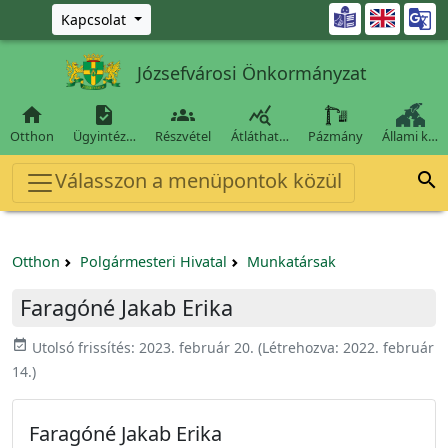
Ugrás a fő tartalomra

Kapcsolat
Józsefvárosi Önkormányzat




Otthon
Ügyintéz…
Részvétel
Átláthat…
Pázmány
Állami k…
Válasszon a menüpontok közül

Otthon
Polgármesteri Hivatal
Munkatársak
Faragóné Jakab Erika
event_available
Utolsó frissítés:
2023. február 20.
(Létrehozva:
2022. február
14.
)
Faragóné Jakab Erika