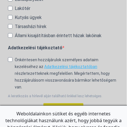
Lakótér
Kutyás ügyek
Társasházi hírek
Állami kisajátításban érintett házak lakóinak
Adatkezelési tájékoztató
Önkéntesen hozzájárulok személyes adataim
kezeléséhez az
Adatkezelési tájékoztatóban
részletezetteknek megfelelően. Megértettem, hogy
hozzájárulásom visszavonására bármikor lehetőségem
van.
A leiratkozás a hírlevél alján található linkkel lesz lehetséges.
Feliratkozom!
Weboldalainkon sütiket és egyéb internetes
technológiákat használunk azért, hogy jobbá tegyük a
For the English Newsletter, click
HERE.