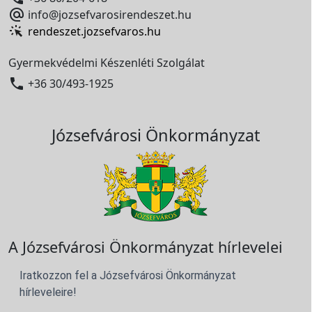

info@jozsefvarosirendeszet.hu
rendeszet.jozsefvaros.hu
Gyermekvédelmi Készenléti Szolgálat

+36 30/493-1925
Józsefvárosi Önkormányzat
A Józsefvárosi Önkormányzat hírlevelei
Iratkozzon fel a Józsefvárosi Önkormányzat
hírleveleire!