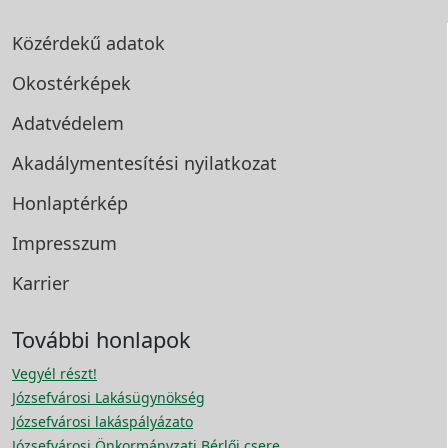
Közérdekű adatok
Okostérképek
Adatvédelem
Akadálymentesítési
nyilatkozat
Honlaptérkép
Impresszum
Karrier
További honlapok
Vegyél részt!
Józsefvárosi Lakásügynökség
Józsefvárosi lakáspályázato
Józsefvárosi Önkormányzati Bérlői csere