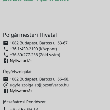
Polgármesteri Hivatal

1082 Budapest, Baross u. 63-67.

+36 1/459-2100 (Központ)

+36 80/277-256 (Zöld szám)

Nyitvatartás
Ügyfélszolgálat

1082 Budapest, Baross u. 66–68.

ugyfelszolgalat@jozsefvaros.hu

Nyitvatartás
Józsefvárosi Rendészet

+36 80/204-618