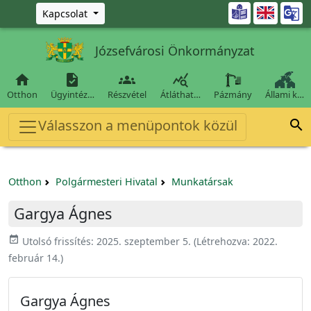
Ugrás a fő tartalomra

Kapcsolat
Józsefvárosi Önkormányzat




Otthon
Ügyintéz…
Részvétel
Átláthat…
Pázmány
Állami k…
Válasszon a menüpontok közül

Otthon
Polgármesteri Hivatal
Munkatársak
Gargya Ágnes
event_available
Utolsó frissítés:
2025. szeptember 5.
(Létrehozva:
2022.
február 14.
)
Gargya Ágnes