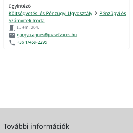
ügyintéző
chevron_right
Költségvetési és Pénzügyi Ügyosztály
Pénzügyi és
Számviteli Iroda
meeting_room
II. em. 204.
email
gargya.agnes@jozsefvaros.hu
phone
+36 1/459-2295
További információk