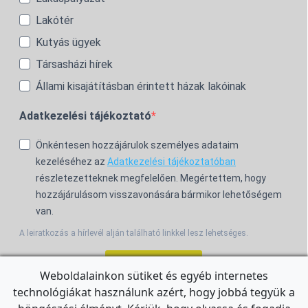
Lakótér
Kutyás ügyek
Társasházi hírek
Állami kisajátításban érintett házak lakóinak
Adatkezelési tájékoztató
Önkéntesen hozzájárulok személyes adataim
kezeléséhez az
Adatkezelési tájékoztatóban
részletezetteknek megfelelően. Megértettem, hogy
hozzájárulásom visszavonására bármikor lehetőségem
van.
A leiratkozás a hírlevél alján található linkkel lesz lehetséges.
Feliratkozom!
Weboldalainkon sütiket és egyéb internetes
technológiákat használunk azért, hogy jobbá tegyük a
For the English Newsletter, click
HERE.