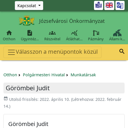
Ugrás a fő tartalomra

Kapcsolat
Józsefvárosi Önkormányzat




Otthon
Ügyintéz…
Részvétel
Átláthat…
Pázmány
Állami k…
Válasszon a menüpontok közül

Otthon
Polgármesteri Hivatal
Munkatársak
Görömbei Judit
event_available
Utolsó frissítés:
2022. április 10.
(Létrehozva:
2022. február
14.
)
Görömbei Judit