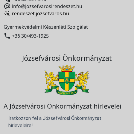

info@jozsefvarosirendeszet.hu
rendeszet.jozsefvaros.hu
Gyermekvédelmi Készenléti Szolgálat

+36 30/493-1925
Józsefvárosi Önkormányzat
A Józsefvárosi Önkormányzat hírlevelei
Iratkozzon fel a Józsefvárosi Önkormányzat
hírleveleire!