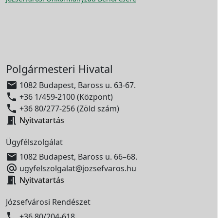
Polgármesteri Hivatal

1082 Budapest, Baross u. 63-67.

+36 1/459-2100 (Központ)

+36 80/277-256 (Zöld szám)

Nyitvatartás
Ügyfélszolgálat

1082 Budapest, Baross u. 66–68.

ugyfelszolgalat@jozsefvaros.hu

Nyitvatartás
Józsefvárosi Rendészet

+36 80/204-618