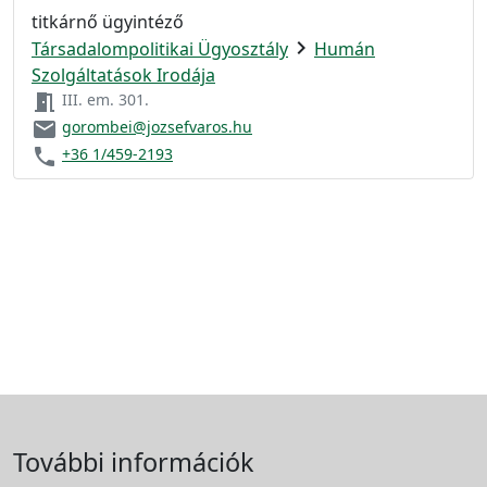
titkárnő ügyintéző
chevron_right
Társadalompolitikai Ügyosztály
Humán
Szolgáltatások Irodája
meeting_room
III. em. 301.
email
gorombei@jozsefvaros.hu
phone
+36 1/459-2193
További információk