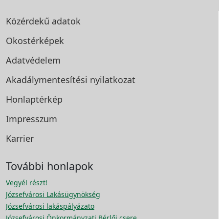
Közérdekű adatok
Okostérképek
Adatvédelem
Akadálymentesítési
nyilatkozat
Honlaptérkép
Impresszum
Karrier
További honlapok
Vegyél részt!
Józsefvárosi Lakásügynökség
Józsefvárosi lakáspályázato
Józsefvárosi Önkormányzati Bérlői csere