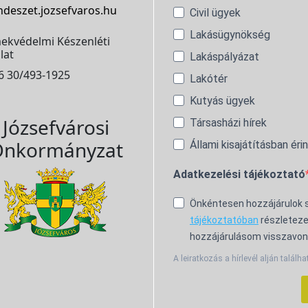
ndeszet.jozsefvaros.hu
Civil ügyek
Lakásügynökség
ekvédelmi Készenléti
lat
Lakáspályázat
6 30/493-1925
Lakótér
Kutyás ügyek
Józsefvárosi
Társasházi hírek
nkormányzat
Állami kisajátításban éri
Adatkezelési tájékoztató
Önkéntesen hozzájárulok
tájékoztatóban
részleteze
hozzájárulásom visszavon
A leiratkozás a hírlevél alján találha