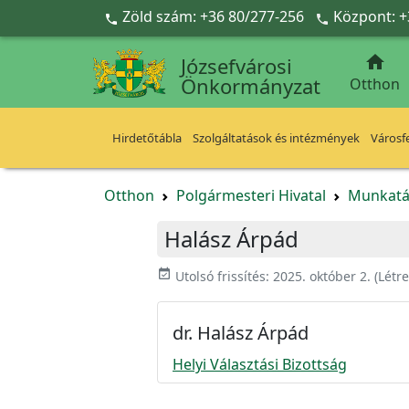
Ugrás a fő tartalomra
Zöld szám: +36 80/277-256
Központ: +



Józsefvárosi
Önkormányzat
Otthon
Hirdetőtábla
Szolgáltatások és intézmények
Városfe
Otthon
Polgármesteri Hivatal
Munkatá
Halász Árpád
event_available
Utolsó frissítés:
2025. október 2.
(Létr
dr. Halász Árpád
Helyi Választási Bizottság