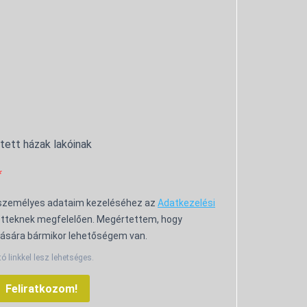
ntett házak lakóinak
 személyes adataim kezeléséhez az
Adatkezelési
tteknek megfelelően. Megértettem, hogy
ására bármikor lehetőségem van.
tó linkkel lesz lehetséges.
Feliratkozom!