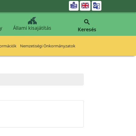


y
Állami kisajátítás
Keresés
formációk
Nemzetiségi Önkormányzatok