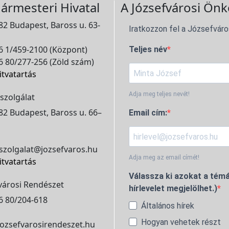
ármesteri Hivatal
A Józsefvárosi Önk
2 Budapest, Baross u. 63-
Iratkozzon fel a Józsefváro
 1/459-2100 (Központ)
Teljes név
 80/277-256 (Zöld szám)
itvatartás
Adja meg teljes nevét!
szolgálat
2 Budapest, Baross u. 66–
Email cím:
szolgalat@jozsefvaros.hu
Adja meg az email címét!
itvatartás
Válassza ki azokat a témá
városi Rendészet
hírlevelet megjelölhet.)
6 80/204-618
Általános hírek
Hogyan vehetek részt
ozsefvarosirendeszet.hu