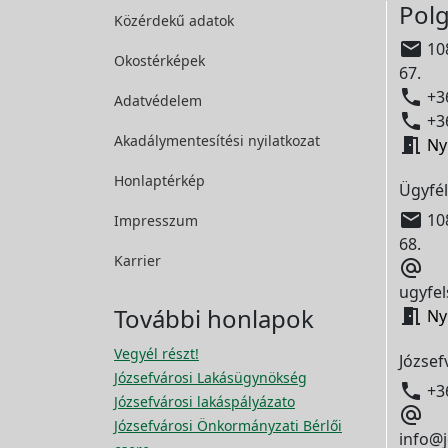
Polg
Közérdekű adatok

108
Okostérképek
67.

+36
Adatvédelem

+36
Akadálymentesítési
nyilatkozat

Ny
Honlaptérkép
Ügyfél

108
Impresszum
68.
Karrier

ugyfel
További honlapok

Ny
Vegyél részt!
József
Józsefvárosi Lakásügynökség

+3
Józsefvárosi lakáspályázato

Józsefvárosi Önkormányzati Bérlői
info@j