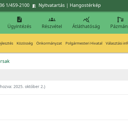
36 1/459-2100
Nyitvatartás
|
Hangostérkép




Ügyintézés
Részvétel
Átláthatóság
Pázmán
jlesztés
Közösség
Önkormányzat
Polgármesteri Hivatal
Választási in
rsak
ehozva:
2025. október 2.
)