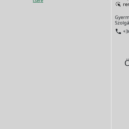
csere
re
Gyerm
Szolgá

+3
Ö