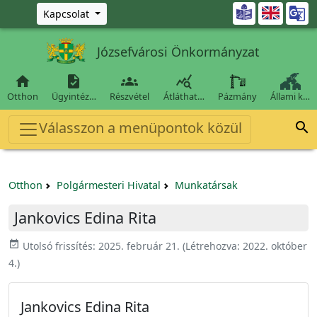
Ugrás a fő tartalomra

Kapcsolat
Józsefvárosi Önkormányzat




Otthon
Ügyintéz…
Részvétel
Átláthat…
Pázmány
Állami k…
Válasszon a menüpontok közül

Otthon
Polgármesteri Hivatal
Munkatársak
Jankovics Edina Rita
event_available
Utolsó frissítés:
2025. február 21.
(Létrehozva:
2022. október
4.
)
Jankovics Edina Rita