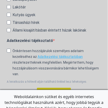
Lakótér
Kutyás ügyek
Társasházi hírek
Állami kisajátításban érintett házak lakóinak
Adatkezelési tájékoztató
Önkéntesen hozzájárulok személyes adataim
kezeléséhez az
Adatkezelési tájékoztatóban
részletezetteknek megfelelően. Megértettem, hogy
hozzájárulásom visszavonására bármikor lehetőségem
van.
A leiratkozás a hírlevél alján található linkkel lesz lehetséges.
Feliratkozom!
Weboldalainkon sütiket és egyéb internetes
technológiákat használunk azért, hogy jobbá tegyük a
For the English Newsletter, click
HERE.