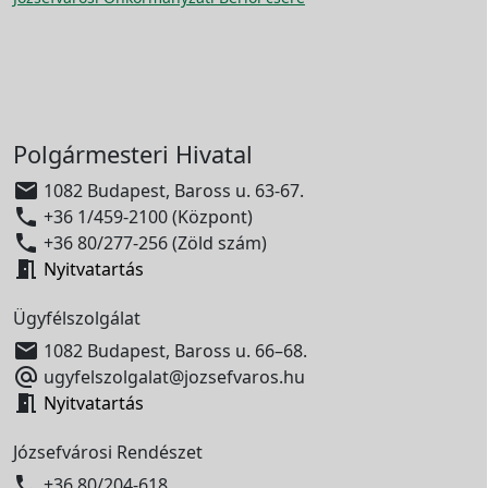
Polgármesteri Hivatal

1082 Budapest, Baross u. 63-67.

+36 1/459-2100 (Központ)

+36 80/277-256 (Zöld szám)

Nyitvatartás
Ügyfélszolgálat

1082 Budapest, Baross u. 66–68.

ugyfelszolgalat@jozsefvaros.hu

Nyitvatartás
Józsefvárosi Rendészet

+36 80/204-618