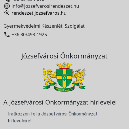

info@jozsefvarosirendeszet.hu
rendeszet.jozsefvaros.hu
Gyermekvédelmi Készenléti Szolgálat

+36 30/493-1925
Józsefvárosi Önkormányzat
A Józsefvárosi Önkormányzat hírlevelei
Iratkozzon fel a Józsefvárosi Önkormányzat
hírleveleire!