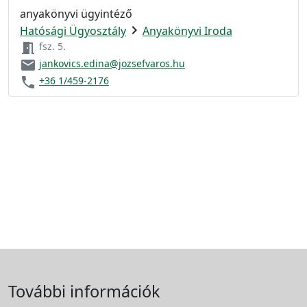
anyakönyvi ügyintéző
chevron_right
Hatósági Ügyosztály
Anyakönyvi Iroda
meeting_room
fsz. 5.
email
jankovics.edina@jozsefvaros.hu
phone
+36 1/459-2176
További információk