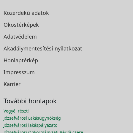
Közérdekű adatok
Okostérképek
Adatvédelem
Akadálymentesítési
nyilatkozat
Honlaptérkép
Impresszum
Karrier
További honlapok
Vegyél részt!
Józsefvárosi Lakásügynökség
Józsefvárosi lakáspályázato
Józsefvárosi Önkormányzati Bérlői csere