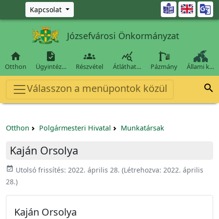
Ugrás a fő tartalomra

Kapcsolat
Józsefvárosi Önkormányzat




Otthon
Ügyintéz…
Részvétel
Átláthat…
Pázmány
Állami k…
Válasszon a menüpontok közül

Otthon
Polgármesteri Hivatal
Munkatársak
Kaján Orsolya
event_available
Utolsó frissítés:
2022. április 28.
(Létrehozva:
2022. április
28.
)
Kaján Orsolya