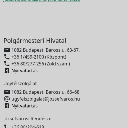
Polgármesteri Hivatal

1082 Budapest, Baross u. 63-67.

+36 1/459-2100 (Központ)

+36 80/277-256 (Zöld szám)

Nyitvatartás
Ügyfélszolgálat

1082 Budapest, Baross u. 66–68.

ugyfelszolgalat@jozsefvaros.hu

Nyitvatartás
Józsefvárosi Rendészet

+36 80/204-618