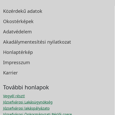
Közérdekű adatok
Okostérképek
Adatvédelem
Akadálymentesítési
nyilatkozat
Honlaptérkép
Impresszum
Karrier
További honlapok
Vegyél részt!
Józsefvárosi Lakásügynökség
Józsefvárosi lakáspályázato
Józsefvárosi Önkormányzati Bérlői csere