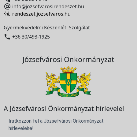

info@jozsefvarosirendeszet.hu
rendeszet.jozsefvaros.hu
Gyermekvédelmi Készenléti Szolgálat

+36 30/493-1925
Józsefvárosi Önkormányzat
A Józsefvárosi Önkormányzat hírlevelei
Iratkozzon fel a Józsefvárosi Önkormányzat
hírleveleire!