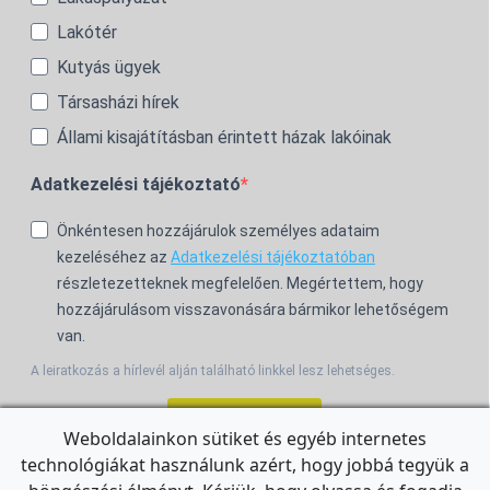
Lakótér
Kutyás ügyek
Társasházi hírek
Állami kisajátításban érintett házak lakóinak
Adatkezelési tájékoztató
Önkéntesen hozzájárulok személyes adataim
kezeléséhez az
Adatkezelési tájékoztatóban
részletezetteknek megfelelően. Megértettem, hogy
hozzájárulásom visszavonására bármikor lehetőségem
van.
A leiratkozás a hírlevél alján található linkkel lesz lehetséges.
Feliratkozom!
Weboldalainkon sütiket és egyéb internetes
technológiákat használunk azért, hogy jobbá tegyük a
For the English Newsletter, click
HERE.