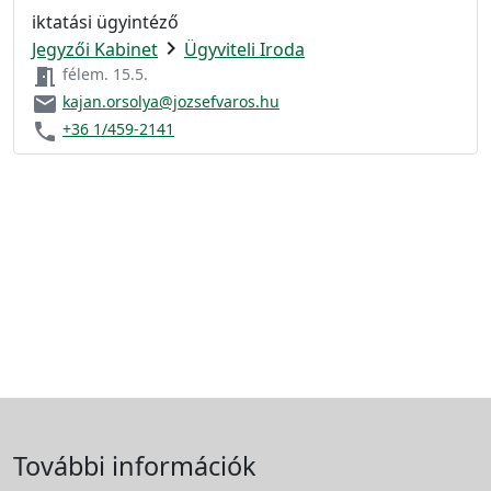
iktatási ügyintéző
chevron_right
Jegyzői Kabinet
Ügyviteli Iroda
meeting_room
félem. 15.5.
email
kajan.orsolya@jozsefvaros.hu
phone
+36 1/459-2141
További információk