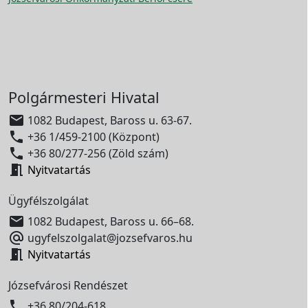
Polgármesteri Hivatal

1082 Budapest, Baross u. 63-67.

+36 1/459-2100 (Központ)

+36 80/277-256 (Zöld szám)

Nyitvatartás
Ügyfélszolgálat

1082 Budapest, Baross u. 66–68.

ugyfelszolgalat@jozsefvaros.hu

Nyitvatartás
Józsefvárosi Rendészet

+36 80/204-618