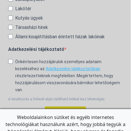
Lakótér
Kutyás ügyek
Társasházi hírek
Állami kisajátításban érintett házak lakóinak
Adatkezelési tájékoztató
Önkéntesen hozzájárulok személyes adataim
kezeléséhez az
Adatkezelési tájékoztatóban
részletezetteknek megfelelően. Megértettem, hogy
hozzájárulásom visszavonására bármikor lehetőségem
van.
A leiratkozás a hírlevél alján található linkkel lesz lehetséges.
Feliratkozom!
Weboldalainkon sütiket és egyéb internetes
technológiákat használunk azért, hogy jobbá tegyük a
For the English Newsletter, click
HERE.