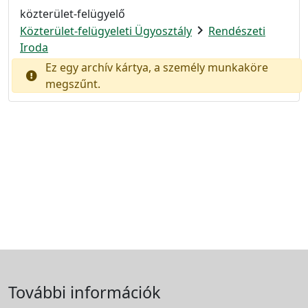
közterület-felügyelő
chevron_right
Közterület-felügyeleti Ügyosztály
Rendészeti
Iroda
Ez egy archív kártya, a személy munkaköre
megszűnt.
További információk