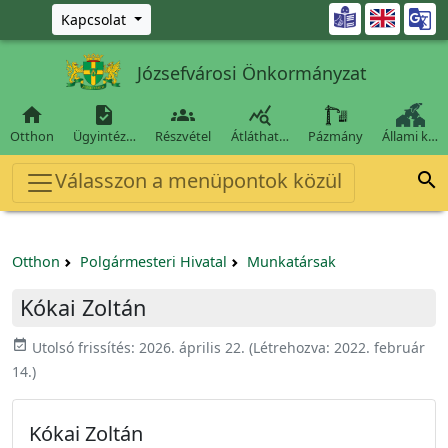
Ugrás a fő tartalomra

Kapcsolat
Józsefvárosi Önkormányzat




Otthon
Ügyintéz…
Részvétel
Átláthat…
Pázmány
Állami k…
Válasszon a menüpontok közül

Otthon
Polgármesteri Hivatal
Munkatársak
Kókai Zoltán
event_available
Utolsó frissítés:
2026. április 22.
(Létrehozva:
2022. február
14.
)
Kókai Zoltán