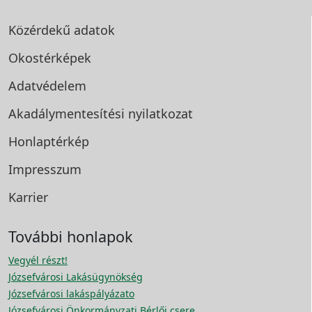
Közérdekű adatok
Okostérképek
Adatvédelem
Akadálymentesítési
nyilatkozat
Honlaptérkép
Impresszum
Karrier
További honlapok
Vegyél részt!
Józsefvárosi Lakásügynökség
Józsefvárosi lakáspályázato
Józsefvárosi Önkormányzati Bérlői csere