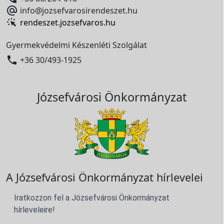

info@jozsefvarosirendeszet.hu
rendeszet.jozsefvaros.hu
Gyermekvédelmi Készenléti Szolgálat

+36 30/493-1925
Józsefvárosi Önkormányzat
A Józsefvárosi Önkormányzat hírlevelei
Iratkozzon fel a Józsefvárosi Önkormányzat
hírleveleire!