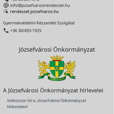

info@jozsefvarosirendeszet.hu
rendeszet.jozsefvaros.hu
Gyermekvédelmi Készenléti Szolgálat

+36 30/493-1925
Józsefvárosi Önkormányzat
A Józsefvárosi Önkormányzat hírlevelei
Iratkozzon fel a Józsefvárosi Önkormányzat
hírleveleire!