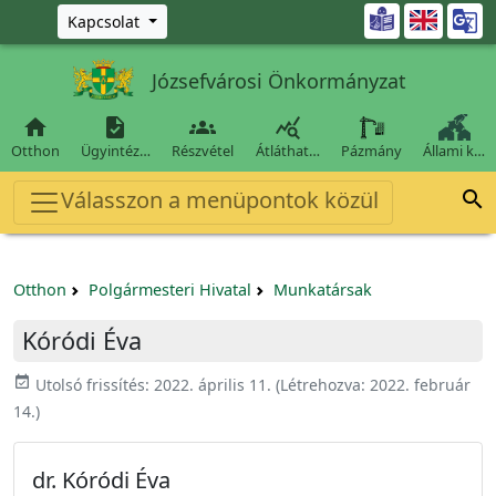
Ugrás a fő tartalomra

Kapcsolat
Józsefvárosi Önkormányzat




Otthon
Ügyintéz…
Részvétel
Átláthat…
Pázmány
Állami k…
Válasszon a menüpontok közül

Otthon
Polgármesteri Hivatal
Munkatársak
Kóródi Éva
event_available
Utolsó frissítés:
2022. április 11.
(Létrehozva:
2022. február
14.
)
dr. Kóródi Éva