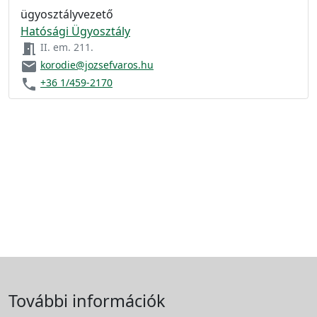
ügyosztályvezető
Hatósági Ügyosztály
meeting_room
II. em. 211.
email
korodie@jozsefvaros.hu
phone
+36 1/459-2170
További információk