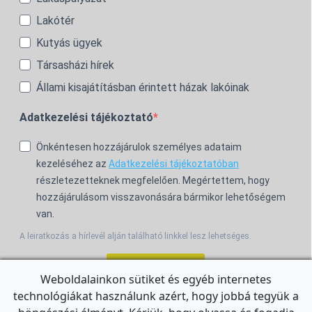
Lakótér
Kutyás ügyek
Társasházi hírek
Állami kisajátításban érintett házak lakóinak
Adatkezelési tájékoztató
Önkéntesen hozzájárulok személyes adataim
kezeléséhez az
Adatkezelési tájékoztatóban
részletezetteknek megfelelően. Megértettem, hogy
hozzájárulásom visszavonására bármikor lehetőségem
van.
A leiratkozás a hírlevél alján található linkkel lesz lehetséges.
Feliratkozom!
Weboldalainkon sütiket és egyéb internetes
technológiákat használunk azért, hogy jobbá tegyük a
For the English Newsletter, click
HERE.