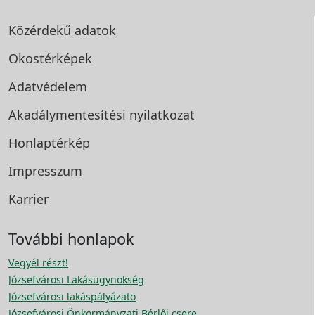
Közérdekű adatok
Okostérképek
Adatvédelem
Akadálymentesítési
nyilatkozat
Honlaptérkép
Impresszum
Karrier
További honlapok
Vegyél részt!
Józsefvárosi Lakásügynökség
Józsefvárosi lakáspályázato
Józsefvárosi Önkormányzati Bérlői csere