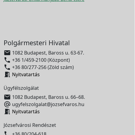
Polgármesteri Hivatal

1082 Budapest, Baross u. 63-67.

+36 1/459-2100 (Központ)

+36 80/277-256 (Zöld szám)

Nyitvatartás
Ügyfélszolgálat

1082 Budapest, Baross u. 66–68.

ugyfelszolgalat@jozsefvaros.hu

Nyitvatartás
Józsefvárosi Rendészet

+36 80/204-618