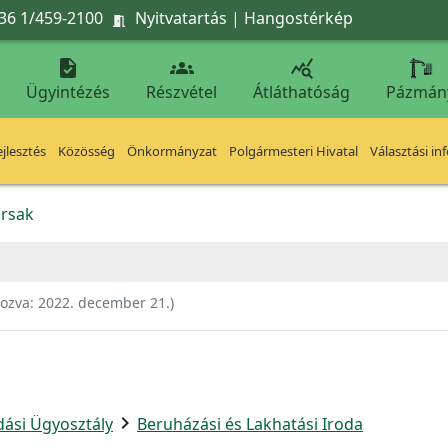
36 1/459-2100
Nyitvatartás
|
Hangostérkép




Ügyintézés
Részvétel
Átláthatóság
Pázmán
jlesztés
Közösség
Önkormányzat
Polgármesteri Hivatal
Választási in
rsak
hozva:
2022. december 21.
)
chevron_right
dási Ügyosztály
Beruházási és Lakhatási Iroda