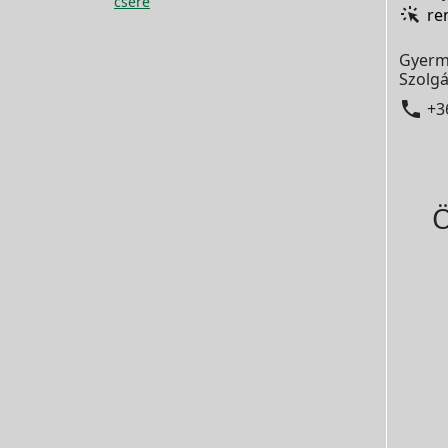
csere
re
Gyerm
Szolgá

+3
Ö