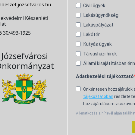
ndeszet.jozsefvaros.hu
Civil ügyek
Lakásügynökség
ekvédelmi Készenléti
lat
Lakáspályázat
6 30/493-1925
Lakótér
Kutyás ügyek
Józsefvárosi
Társasházi hírek
nkormányzat
Állami kisajátításban éri
Adatkezelési tájékoztató
Önkéntesen hozzájárulok
tájékoztatóban
részleteze
hozzájárulásom visszavon
A leiratkozás a hírlevél alján találha