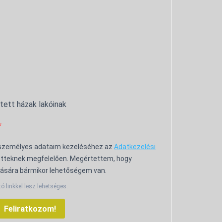
ntett házak lakóinak
 személyes adataim kezeléséhez az
Adatkezelési
tteknek megfelelően. Megértettem, hogy
ására bármikor lehetőségem van.
tó linkkel lesz lehetséges.
Feliratkozom!