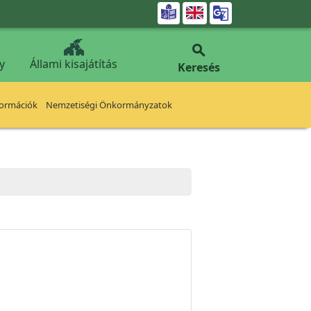


y
Állami kisajátítás
Keresés
formációk
Nemzetiségi Önkormányzatok