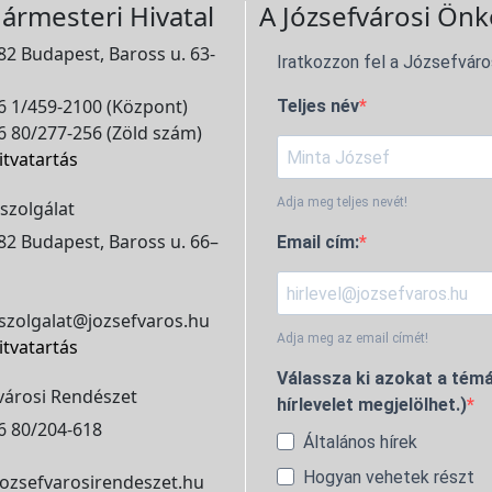
ármesteri Hivatal
A Józsefvárosi Önk
2 Budapest, Baross u. 63-
Iratkozzon fel a Józsefváro
 1/459-2100 (Központ)
Teljes név
 80/277-256 (Zöld szám)
itvatartás
Adja meg teljes nevét!
szolgálat
2 Budapest, Baross u. 66–
Email cím:
szolgalat@jozsefvaros.hu
Adja meg az email címét!
itvatartás
Válassza ki azokat a témá
városi Rendészet
hírlevelet megjelölhet.)
6 80/204-618
Általános hírek
Hogyan vehetek részt
ozsefvarosirendeszet.hu