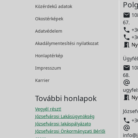
Polg
Közérdekű adatok

108
Okostérképek
67.

+36
Adatvédelem

+36
Akadálymentesítési
nyilatkozat

Ny
Honlaptérkép
Ügyfél

108
Impresszum
68.
Karrier

ugyfel
További honlapok

Ny
Vegyél részt!
József
Józsefvárosi Lakásügynökség

+3
Józsefvárosi lakáspályázato

Józsefvárosi Önkormányzati Bérlői
info@j