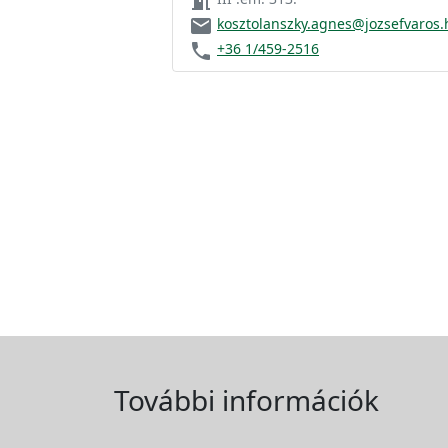
meeting_room
email
kosztolanszky.agnes@jozsefvaros.
phone
+36 1/459-2516
További információk