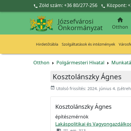
Ugrás a fő tartalomra
Zöld szám: +36 80/277-256
Központ: +



Józsefvárosi
Önkormányzat
Otthon
Hirdetőtábla
Szolgáltatások és intézmények
Városfe
Otthon
Polgármesteri Hivatal
Munkatá
Kosztolánszky Ágnes
event_available
Utolsó frissítés:
2024. június 4.
(Létre
Kosztolánszky Ágnes
építészmérnök
Lakáspolitikai és Vagyongazdálko
III .em. 313.