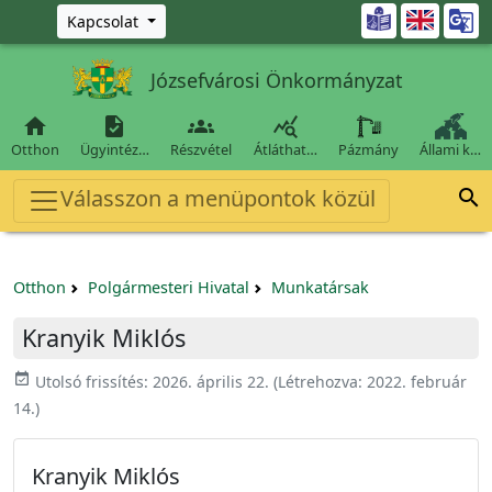
Ugrás a fő tartalomra

Kapcsolat
Józsefvárosi Önkormányzat




Otthon
Ügyintéz…
Részvétel
Átláthat…
Pázmány
Állami k…
Válasszon a menüpontok közül

Otthon
Polgármesteri Hivatal
Munkatársak
Kranyik Miklós
event_available
Utolsó frissítés:
2026. április 22.
(Létrehozva:
2022. február
14.
)
Kranyik Miklós