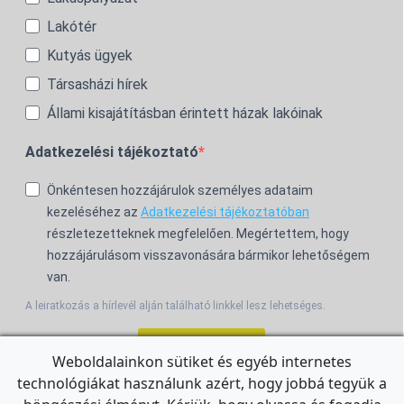
Lakótér
Kutyás ügyek
Társasházi hírek
Állami kisajátításban érintett házak lakóinak
Adatkezelési tájékoztató
Önkéntesen hozzájárulok személyes adataim
kezeléséhez az
Adatkezelési tájékoztatóban
részletezetteknek megfelelően. Megértettem, hogy
hozzájárulásom visszavonására bármikor lehetőségem
van.
A leiratkozás a hírlevél alján található linkkel lesz lehetséges.
Feliratkozom!
Weboldalainkon sütiket és egyéb internetes
technológiákat használunk azért, hogy jobbá tegyük a
For the English Newsletter, click
HERE.