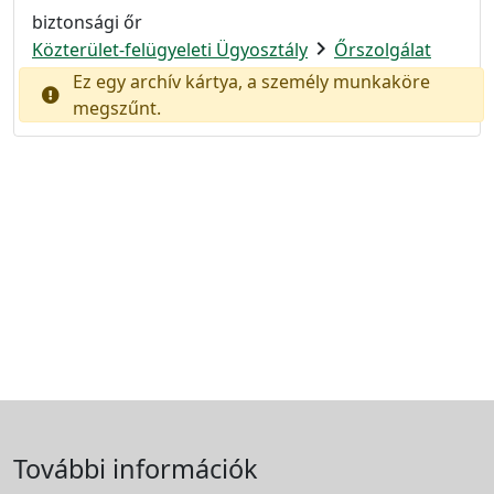
biztonsági őr
chevron_right
Közterület-felügyeleti Ügyosztály
Őrszolgálat
Ez egy archív kártya, a személy munkaköre
megszűnt.
További információk