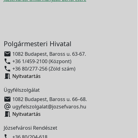
Polgármesteri Hivatal

1082 Budapest, Baross u. 63-67.

+36 1/459-2100 (Központ)

+36 80/277-256 (Zöld szám)

Nyitvatartás
Ügyfélszolgálat

1082 Budapest, Baross u. 66–68.

ugyfelszolgalat@jozsefvaros.hu

Nyitvatartás
Józsefvárosi Rendészet

+36 80/204-618