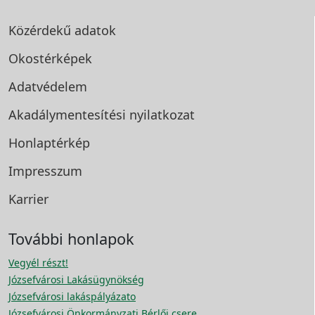
Közérdekű adatok
Okostérképek
Adatvédelem
Akadálymentesítési
nyilatkozat
Honlaptérkép
Impresszum
Karrier
További honlapok
Vegyél részt!
Józsefvárosi Lakásügynökség
Józsefvárosi lakáspályázato
Józsefvárosi Önkormányzati Bérlői csere