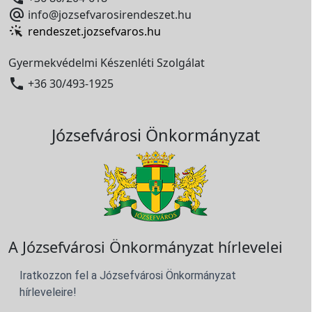

info@jozsefvarosirendeszet.hu
rendeszet.jozsefvaros.hu
Gyermekvédelmi Készenléti Szolgálat

+36 30/493-1925
Józsefvárosi Önkormányzat
A Józsefvárosi Önkormányzat hírlevelei
Iratkozzon fel a Józsefvárosi Önkormányzat
hírleveleire!