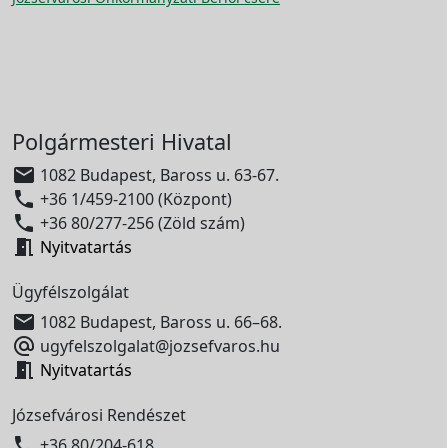
Polgármesteri Hivatal

1082 Budapest, Baross u. 63-67.

+36 1/459-2100 (Központ)

+36 80/277-256 (Zöld szám)

Nyitvatartás
Ügyfélszolgálat

1082 Budapest, Baross u. 66–68.

ugyfelszolgalat@jozsefvaros.hu

Nyitvatartás
Józsefvárosi Rendészet

+36 80/204-618