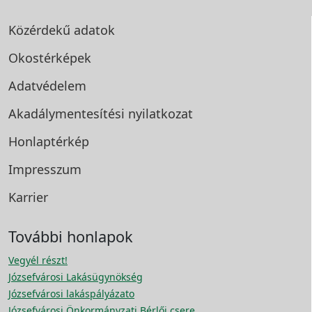
Közérdekű adatok
Okostérképek
Adatvédelem
Akadálymentesítési
nyilatkozat
Honlaptérkép
Impresszum
Karrier
További honlapok
Vegyél részt!
Józsefvárosi Lakásügynökség
Józsefvárosi lakáspályázato
Józsefvárosi Önkormányzati Bérlői csere