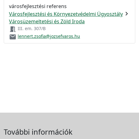
városfejlesztési referens
chevron_right
Városfejlesztési és Környezetvédelmi Ügyosztály
Városüzemeltetési és Zöld Iroda
meeting_room
III. em. 307/B
email
lennert.zsofia@jozsefvaros.hu
További információk