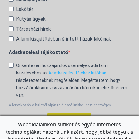
Lakótér
Kutyás ügyek
Társasházi hírek
Állami kisajátításban érintett házak lakóinak
Adatkezelési tájékoztató
Önkéntesen hozzájárulok személyes adataim
kezeléséhez az
Adatkezelési tájékoztatóban
részletezetteknek megfelelően. Megértettem, hogy
hozzájárulásom visszavonására bármikor lehetőségem
van.
A leiratkozás a hírlevél alján található linkkel lesz lehetséges.
Feliratkozom!
Weboldalainkon sütiket és egyéb internetes
technológiákat használunk azért, hogy jobbá tegyük a
For the English Newsletter, click
HERE.