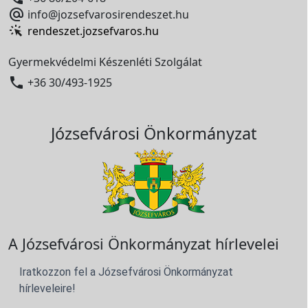

info@jozsefvarosirendeszet.hu
rendeszet.jozsefvaros.hu
Gyermekvédelmi Készenléti Szolgálat

+36 30/493-1925
Józsefvárosi Önkormányzat
A Józsefvárosi Önkormányzat hírlevelei
Iratkozzon fel a Józsefvárosi Önkormányzat
hírleveleire!