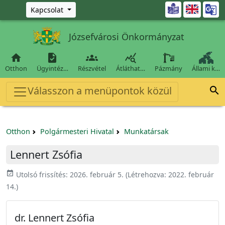
Ugrás a fő tartalomra

Kapcsolat
Józsefvárosi Önkormányzat




Otthon
Ügyintéz…
Részvétel
Átláthat…
Pázmány
Állami k…
Válasszon a menüpontok közül

Otthon
Polgármesteri Hivatal
Munkatársak
Lennert Zsófia
event_available
Utolsó frissítés:
2026. február 5.
(Létrehozva:
2022. február
14.
)
dr. Lennert Zsófia