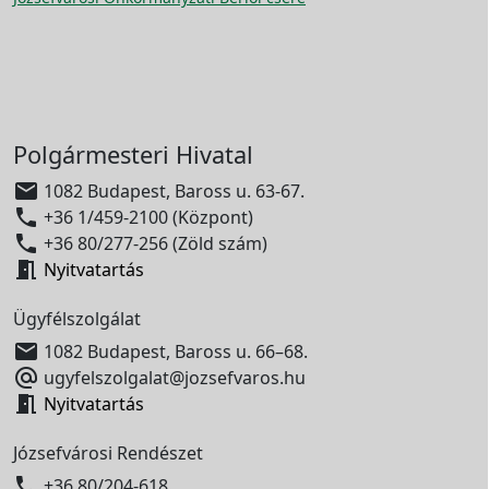
Polgármesteri Hivatal

1082 Budapest, Baross u. 63-67.

+36 1/459-2100 (Központ)

+36 80/277-256 (Zöld szám)

Nyitvatartás
Ügyfélszolgálat

1082 Budapest, Baross u. 66–68.

ugyfelszolgalat@jozsefvaros.hu

Nyitvatartás
Józsefvárosi Rendészet

+36 80/204-618