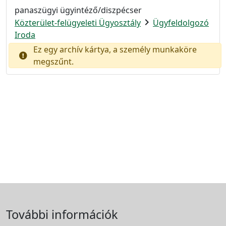
panaszügyi ügyintéző/diszpécser
chevron_right
Közterület-felügyeleti Ügyosztály
Ügyfeldolgozó
Iroda
Ez egy archív kártya, a személy munkaköre
megszűnt.
További információk