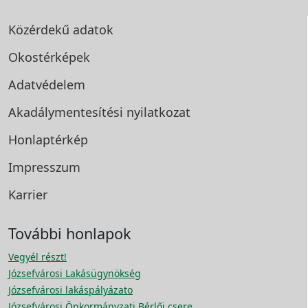
Közérdekű adatok
Okostérképek
Adatvédelem
Akadálymentesítési
nyilatkozat
Honlaptérkép
Impresszum
Karrier
További honlapok
Vegyél részt!
Józsefvárosi Lakásügynökség
Józsefvárosi lakáspályázato
Józsefvárosi Önkormányzati Bérlői csere