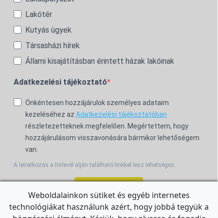
Lakótér
Kutyás ügyek
Társasházi hírek
Állami kisajátításban érintett házak lakóinak
Adatkezelési tájékoztató
Önkéntesen hozzájárulok személyes adataim
kezeléséhez az
Adatkezelési tájékoztatóban
részletezetteknek megfelelően. Megértettem, hogy
hozzájárulásom visszavonására bármikor lehetőségem
van.
A leiratkozás a hírlevél alján található linkkel lesz lehetséges.
Feliratkozom!
Weboldalainkon sütiket és egyéb internetes
technológiákat használunk azért, hogy jobbá tegyük a
For the English Newsletter, click
HERE.