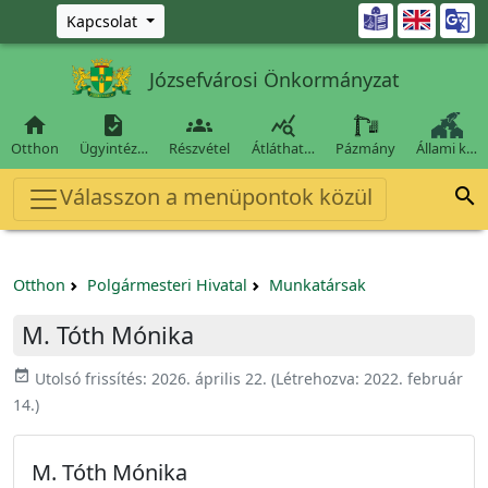
Ugrás a fő tartalomra

Kapcsolat
Józsefvárosi Önkormányzat




Otthon
Ügyintéz…
Részvétel
Átláthat…
Pázmány
Állami k…
Válasszon a menüpontok közül

Otthon
Polgármesteri Hivatal
Munkatársak
M. Tóth Mónika
event_available
Utolsó frissítés:
2026. április 22.
(Létrehozva:
2022. február
14.
)
M. Tóth Mónika