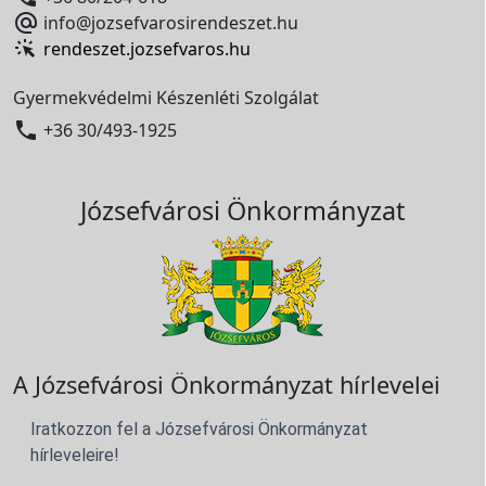

info@jozsefvarosirendeszet.hu
rendeszet.jozsefvaros.hu
Gyermekvédelmi Készenléti Szolgálat

+36 30/493-1925
Józsefvárosi Önkormányzat
A Józsefvárosi Önkormányzat hírlevelei
Iratkozzon fel a Józsefvárosi Önkormányzat
hírleveleire!