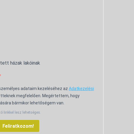
ntett házak lakóinak
 személyes adataim kezeléséhez az
Adatkezelési
tteknek megfelelően. Megértettem, hogy
ására bármikor lehetőségem van.
tó linkkel lesz lehetséges.
Feliratkozom!