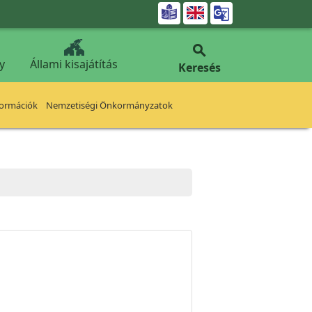


y
Állami kisajátítás
Keresés
formációk
Nemzetiségi Önkormányzatok