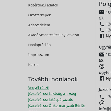
Polg
Közérdekű adatok

108
Okostérképek
67.

+36
Adatvédelem

+36
Akadálymentesítési
nyilatkozat

Ny
Honlaptérkép
Ügyfél

108
Impresszum
68.
Karrier

ugyfel
További honlapok

Ny
Vegyél részt!
József
Józsefvárosi Lakásügynökség

+3
Józsefvárosi lakáspályázato

Józsefvárosi Önkormányzati Bérlői
info@j