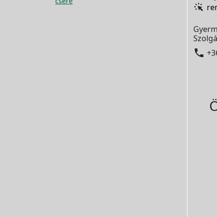
csere
re
Gyerm
Szolgá

+3
Ö