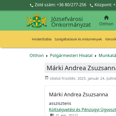
Ugrás a fő tartalomra
Zöld szám: +36 80/277-256
Központ: +



Józsefvárosi
Önkormányzat
Otthon
Hirdetőtábla
Szolgáltatások és intézmények
Városfe
Otthon
Polgármesteri Hivatal
Munkatá
Márki Andrea Zsuzsann
event_available
Utolsó frissítés:
2025. január 24.
(Létr
Márki Andrea Zsuzsanna
asszisztens
Költségvetési és Pénzügyi Ügyoszt
II. em. 202/2.