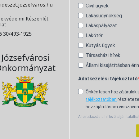
ndeszet.jozsefvaros.hu
Civil ügyek
Lakásügynökség
ekvédelmi Készenléti
lat
Lakáspályázat
6 30/493-1925
Lakótér
Kutyás ügyek
Józsefvárosi
Társasházi hírek
nkormányzat
Állami kisajátításban éri
Adatkezelési tájékoztató
Önkéntesen hozzájárulok
tájékoztatóban
részleteze
hozzájárulásom visszavon
A leiratkozás a hírlevél alján találha