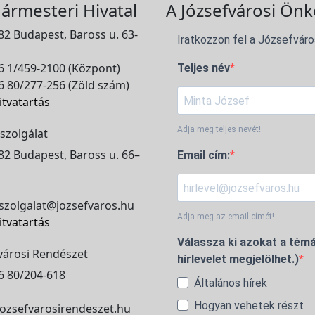
ármesteri Hivatal
A Józsefvárosi Önk
2 Budapest, Baross u. 63-
Iratkozzon fel a Józsefváro
 1/459-2100 (Központ)
Teljes név
 80/277-256 (Zöld szám)
itvatartás
Adja meg teljes nevét!
szolgálat
2 Budapest, Baross u. 66–
Email cím:
szolgalat@jozsefvaros.hu
Adja meg az email címét!
itvatartás
Válassza ki azokat a témá
városi Rendészet
hírlevelet megjelölhet.)
6 80/204-618
Általános hírek
Hogyan vehetek részt
ozsefvarosirendeszet.hu