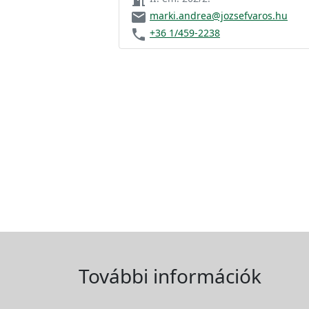
meeting_room
email
marki.andrea@jozsefvaros.hu
phone
+36 1/459-2238
További információk