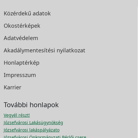
Közérdekű adatok
Okostérképek
Adatvédelem
Akadálymentesítési
nyilatkozat
Honlaptérkép
Impresszum
Karrier
További honlapok
Vegyél részt!
Józsefvárosi Lakásügynökség
Józsefvárosi lakáspályázato
Józsefvárosi Önkormányzati Bérlői csere