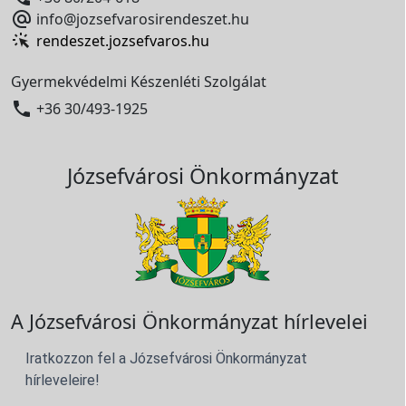

info@jozsefvarosirendeszet.hu
rendeszet.jozsefvaros.hu
Gyermekvédelmi Készenléti Szolgálat

+36 30/493-1925
Józsefvárosi Önkormányzat
A Józsefvárosi Önkormányzat hírlevelei
Iratkozzon fel a Józsefvárosi Önkormányzat
hírleveleire!