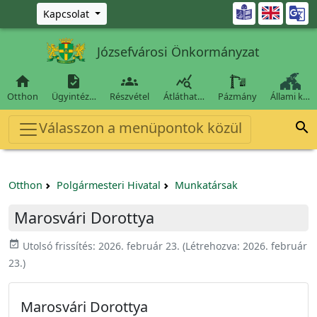
Ugrás a fő tartalomra

Kapcsolat
Józsefvárosi Önkormányzat




Otthon
Ügyintéz…
Részvétel
Átláthat…
Pázmány
Állami k…
Válasszon a menüpontok közül

Otthon
Polgármesteri Hivatal
Munkatársak
Marosvári Dorottya
event_available
Utolsó frissítés:
2026. február 23.
(Létrehozva:
2026. február
23.
)
Marosvári Dorottya