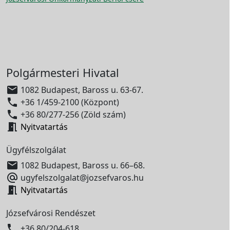
Polgármesteri Hivatal

1082 Budapest, Baross u. 63-67.

+36 1/459-2100 (Központ)

+36 80/277-256 (Zöld szám)

Nyitvatartás
Ügyfélszolgálat

1082 Budapest, Baross u. 66–68.

ugyfelszolgalat@jozsefvaros.hu

Nyitvatartás
Józsefvárosi Rendészet

+36 80/204-618