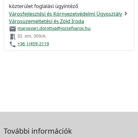
közterület foglalási ügyintéző
chevron_right
Városfejlesztési és Környezetvédelmi Ügyosztály
Városüzemeltetési és Zöld Iroda
email
marosvari.dorottya@jozsefvaros.hu
meeting_room
III. em. 309/A.
phone
+36 1/459-2119
További információk