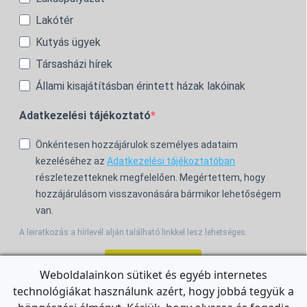
Lakótér
Kutyás ügyek
Társasházi hírek
Állami kisajátításban érintett házak lakóinak
Adatkezelési tájékoztató
Önkéntesen hozzájárulok személyes adataim
kezeléséhez az
Adatkezelési tájékoztatóban
részletezetteknek megfelelően. Megértettem, hogy
hozzájárulásom visszavonására bármikor lehetőségem
van.
A leiratkozás a hírlevél alján található linkkel lesz lehetséges.
Feliratkozom!
Weboldalainkon sütiket és egyéb internetes
technológiákat használunk azért, hogy jobbá tegyük a
For the English Newsletter, click
HERE.