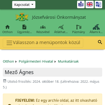
Ugrás a fő tartalomra

Kapcsolat
Józsefvárosi Önkormányzat




Otthon
Ügyintéz…
Részvétel
Átláthat…
Pázmány
Állami k…
Válasszon a menüpontok közül

Otthon
Polgármesteri Hivatal
Munkatársak
Mező Ágnes
event_available
Utolsó frissítés:
2024. október 18.
(Létrehozva:
2022. május
5.
)
FIGYELEM:
Ez egy archív oldal, az itt olvasható