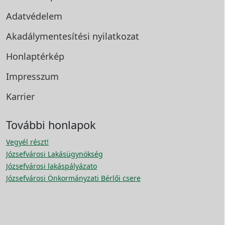
Adatvédelem
Akadálymentesítési
nyilatkozat
Honlaptérkép
Impresszum
Karrier
További honlapok
Vegyél részt!
Józsefvárosi Lakásügynökség
Józsefvárosi lakáspályázato
Józsefvárosi Önkormányzati Bérlői csere