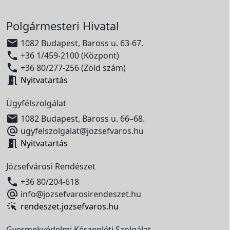
Polgármesteri Hivatal

1082 Budapest, Baross u. 63-67.

+36 1/459-2100 (Központ)

+36 80/277-256 (Zöld szám)

Nyitvatartás
Ügyfélszolgálat

1082 Budapest, Baross u. 66–68.

ugyfelszolgalat@jozsefvaros.hu

Nyitvatartás
Józsefvárosi Rendészet

+36 80/204-618

info@jozsefvarosirendeszet.hu
rendeszet.jozsefvaros.hu
Gyermekvédelmi Készenléti Szolgálat