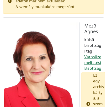
adatok már nem aktuálisak
A személy munkaköre megszűnt.
Mező
Ágnes
külső
bizottság
i tag
Városüze
meltetési
Bizottság
Ez
egy
archív
kárty
a, a
szem