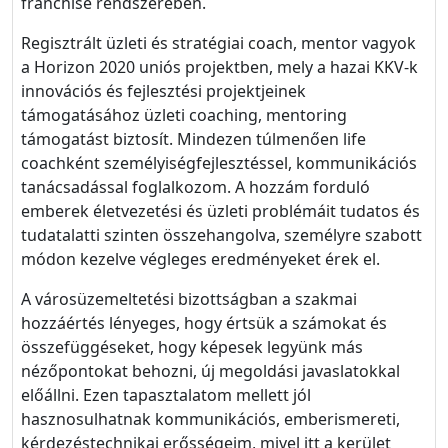
franchise rendszerében.
Regisztrált üzleti és stratégiai coach, mentor vagyok
a Horizon 2020 uniós projektben, mely a hazai KKV-k
innovációs és fejlesztési projektjeinek
támogatásához üzleti coaching, mentoring
támogatást biztosít. Mindezen túlmenően life
coachként személyiségfejlesztéssel, kommunikációs
tanácsadással foglalkozom. A hozzám forduló
emberek életvezetési és üzleti problémáit tudatos és
tudatalatti szinten összehangolva, személyre szabott
módon kezelve végleges eredményeket érek el.
A városüzemeltetési bizottságban a szakmai
hozzáértés lényeges, hogy értsük a számokat és
összefüggéseket, hogy képesek legyünk más
nézőpontokat behozni, új megoldási javaslatokkal
előállni. Ezen tapasztalatom mellett jól
hasznosulhatnak kommunikációs, emberismereti,
kérdezéstechnikai erősségeim, mivel itt a kerület