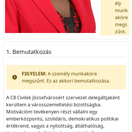
ély
munk
aköre
megs
zűnt.
Bemutatkozás
FIGYELEM:
A személy munkaköre
megszűnt. Ez az akkori bemutatkozása.
A C8 Civilek Józsefvárosért szervezet delegáltjaként
kerültem a városüzemeltetési bizottságba.
Motivációm tevékenyen részt vállalni egy
emberközpontú, szolidáris, demokratikus politikai
értékrend, vagyis a nyitottság, átláthatóság,