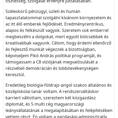
tisztesség, szolgálat érvényre juttatásában.
Széleskörű pénzügyi, üzleti és humán
tapasztalatommal szolgálni kívánom környezetem és
az itt élő emberek fejlődését. Eredménycentrikus,
alapos és felkészült vagyok. Szeretem sok emberrel
megbeszélni a dolgokat, mert együtt bölcsebbek és
kreatívabbak vagyunk. Célom, hogy érdemi ellenőrző
és fejlesztő munkát végezzek a bizottságban,
képviseljem Pikó András politikai programját, és
támogassam a C8 víziójának megvalósulását a
részvételi demokrácián és lobbitevékenységen
keresztül.
Eredetileg biológia-földrajz-angol szakos általános és
középiskolai tanár voltam. A rendszerváltáskor
karriert váltottam, szereztem két közgazdász
diplomát, és 5 multi cég magyarországi
leányvállalatának a megalapításában és felépítésében
vettem részt. Én voltam a gazdasági-adminisztratív