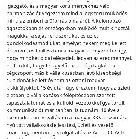
igazgató, és a magyar körülményekhez való
harmonizációt végeztem mind a jogszerű működés
mind az emberi erőforrás oldaláról. A különböző
ágazatokban és országokban működő multik hozták
magukkal a saját rendszerüket és üzleti
gondolkodásmódjukat, amelyet nekem meg kellett
értenem, és beilleszteni a magyar környezetbe úgy,
hogy mindkét oldal elégedett legyen az eredménnyel.
Előfordult, hogy felügyelő bizottsági tagként a
cégcsoport másik vállalkozásban lévő kisebbségi
tulajdonát kellett óvnom az ottani magyar
kiskirályoktól. 15 év után úgy éreztem, hogy az üzleti
életben, a vállalkozások felépítésében szerzett
tapasztalatomat és a külföldi vezetőkkel gyakorolt
kommunikációt már tanítani is tudnám. 10 éve a
harmadik karrierváltásom a magyar KKV-k számára
nyújtott vállalkozásfejlesztési, üzleti és vezetői
coaching, mentoring szolgáltatás az ActionCOACH