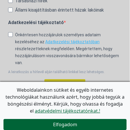
Társasházi hírek
Állami kisajátításban érintett házak lakóinak
Adatkezelési tájékoztató
Önkéntesen hozzájárulok személyes adataim
kezeléséhez az
Adatkezelési tájékoztatóban
részletezetteknek megfelelően. Megértettem, hogy
hozzájárulásom visszavonására bármikor lehetőségem
van.
A leiratkozás a hírlevél alján található linkkel lesz lehetséges.
Feliratkozom!
Weboldalainkon sütiket és egyéb internetes
technológiákat használunk azért, hogy jobbá tegyük a
For the English Newsletter, click
HERE.
böngészési élményt. Kérjük, hogy olvassa és fogadja
el
adatvédelmi tájékoztatónkat.!


Elfogadom