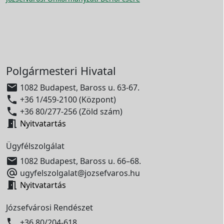
Polgármesteri Hivatal

1082 Budapest, Baross u. 63-67.

+36 1/459-2100 (Központ)

+36 80/277-256 (Zöld szám)

Nyitvatartás
Ügyfélszolgálat

1082 Budapest, Baross u. 66–68.

ugyfelszolgalat@jozsefvaros.hu

Nyitvatartás
Józsefvárosi Rendészet

+36 80/204-618