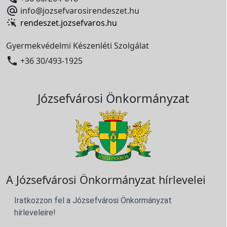

info@jozsefvarosirendeszet.hu
rendeszet.jozsefvaros.hu
Gyermekvédelmi Készenléti Szolgálat

+36 30/493-1925
Józsefvárosi Önkormányzat
A Józsefvárosi Önkormányzat hírlevelei
Iratkozzon fel a Józsefvárosi Önkormányzat
hírleveleire!