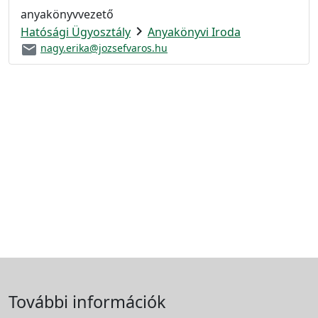
anyakönyvvezető
chevron_right
Hatósági Ügyosztály
Anyakönyvi Iroda
email
nagy.erika@jozsefvaros.hu
További információk