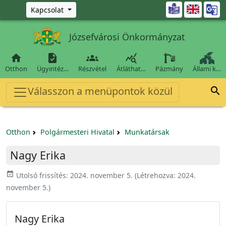
Ugrás a fő tartalomra

Kapcsolat
Józsefvárosi Önkormányzat




Otthon
Ügyintéz…
Részvétel
Átláthat…
Pázmány
Állami k…
Válasszon a menüpontok közül

Otthon
Polgármesteri Hivatal
Munkatársak
Nagy Erika
event_available
Utolsó frissítés:
2024. november 5.
(Létrehozva:
2024.
november 5.
)
Nagy Erika