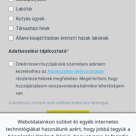
Lakótér
Kutyás ügyek
Társasházi hírek
Állami kisajátításban érintett házak lakóinak
Adatkezelési tájékoztató
Önkéntesen hozzájárulok személyes adataim
kezeléséhez az
Adatkezelési tájékoztatóban
részletezetteknek megfelelően. Megértettem, hogy
hozzájárulásom visszavonására bármikor lehetőségem
van.
A leiratkozás a hírlevél alján található linkkel lesz lehetséges.
Feliratkozom!
Weboldalainkon sütiket és egyéb internetes
technológiákat használunk azért, hogy jobbá tegyük a
For the English Newsletter, click
HERE.