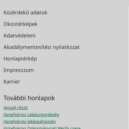
Közérdekű adatok
Okostérképek
Adatvédelem
Akadálymentesítési
nyilatkozat
Honlaptérkép
Impresszum
Karrier
További honlapok
Vegyél részt!
Józsefvárosi Lakásügynökség
Józsefvárosi lakáspályázato
Józsefvárosi Önkormányzati Bérlői csere