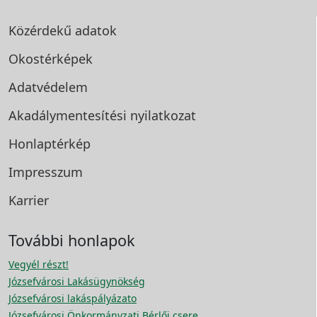
Közérdekű adatok
Okostérképek
Adatvédelem
Akadálymentesítési
nyilatkozat
Honlaptérkép
Impresszum
Karrier
További honlapok
Vegyél részt!
Józsefvárosi Lakásügynökség
Józsefvárosi lakáspályázato
Józsefvárosi Önkormányzati Bérlői csere