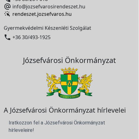

info@jozsefvarosirendeszet.hu
rendeszet.jozsefvaros.hu
Gyermekvédelmi Készenléti Szolgálat

+36 30/493-1925
Józsefvárosi Önkormányzat
A Józsefvárosi Önkormányzat hírlevelei
Iratkozzon fel a Józsefvárosi Önkormányzat
hírleveleire!