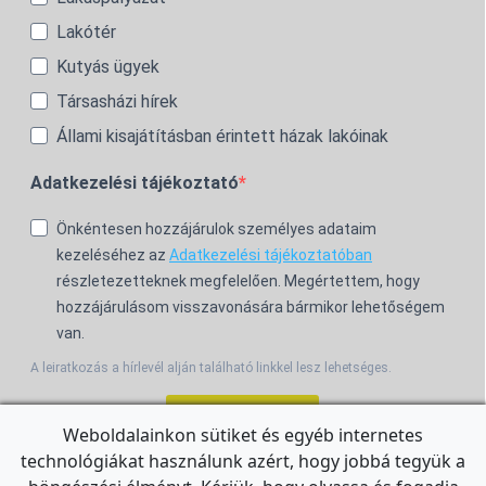
Lakótér
Kutyás ügyek
Társasházi hírek
Állami kisajátításban érintett házak lakóinak
Adatkezelési tájékoztató
Önkéntesen hozzájárulok személyes adataim
kezeléséhez az
Adatkezelési tájékoztatóban
részletezetteknek megfelelően. Megértettem, hogy
hozzájárulásom visszavonására bármikor lehetőségem
van.
A leiratkozás a hírlevél alján található linkkel lesz lehetséges.
Feliratkozom!
Weboldalainkon sütiket és egyéb internetes
technológiákat használunk azért, hogy jobbá tegyük a
For the English Newsletter, click
HERE.