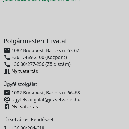
Polgármesteri Hivatal

1082 Budapest, Baross u. 63-67.

+36 1/459-2100 (Központ)

+36 80/277-256 (Zöld szám)

Nyitvatartás
Ügyfélszolgálat

1082 Budapest, Baross u. 66–68.

ugyfelszolgalat@jozsefvaros.hu

Nyitvatartás
Józsefvárosi Rendészet

+36 80/204-618