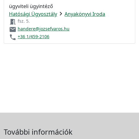
ügyviteli ügyintéző
chevron_right
Hatósági Ügyosztály
Anyakönyvi Iroda
meeting_room
fsz. 5.
email
handere@jozsefvaros.hu
phone
+36 1/459-2106
További információk