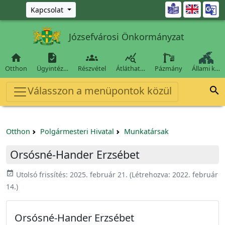
Ugrás a fő tartalomra

Kapcsolat
Józsefvárosi Önkormányzat




Otthon
Ügyintéz…
Részvétel
Átláthat…
Pázmány
Állami k…
Válasszon a menüpontok közül

Otthon
Polgármesteri Hivatal
Munkatársak
Orsósné-Hander Erzsébet
event_available
Utolsó frissítés:
2025. február 21.
(Létrehozva:
2022. február
14.
)
Orsósné-Hander Erzsébet