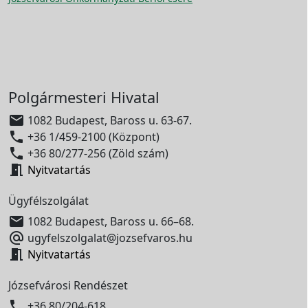
Polgármesteri Hivatal

1082 Budapest, Baross u. 63-67.

+36 1/459-2100 (Központ)

+36 80/277-256 (Zöld szám)

Nyitvatartás
Ügyfélszolgálat

1082 Budapest, Baross u. 66–68.

ugyfelszolgalat@jozsefvaros.hu

Nyitvatartás
Józsefvárosi Rendészet

+36 80/204-618