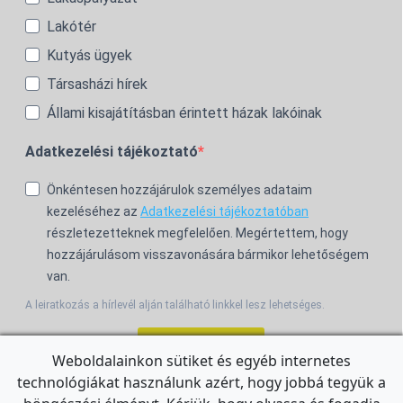
Lakótér
Kutyás ügyek
Társasházi hírek
Állami kisajátításban érintett házak lakóinak
Adatkezelési tájékoztató
Önkéntesen hozzájárulok személyes adataim
kezeléséhez az
Adatkezelési tájékoztatóban
részletezetteknek megfelelően. Megértettem, hogy
hozzájárulásom visszavonására bármikor lehetőségem
van.
A leiratkozás a hírlevél alján található linkkel lesz lehetséges.
Feliratkozom!
Weboldalainkon sütiket és egyéb internetes
technológiákat használunk azért, hogy jobbá tegyük a
For the English Newsletter, click
HERE.