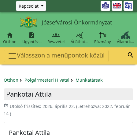
Ugrás a fő tartalomra

Kapcsolat
Józsefvárosi Önkormányzat




Otthon
Ügyintéz…
Részvétel
Átláthat…
Pázmány
Állami k…
Válasszon a menüpontok közül

Otthon
Polgármesteri Hivatal
Munkatársak
Pankotai Attila
event_available
Utolsó frissítés:
2026. április 22.
(Létrehozva:
2022. február
14.
)
Pankotai Attila