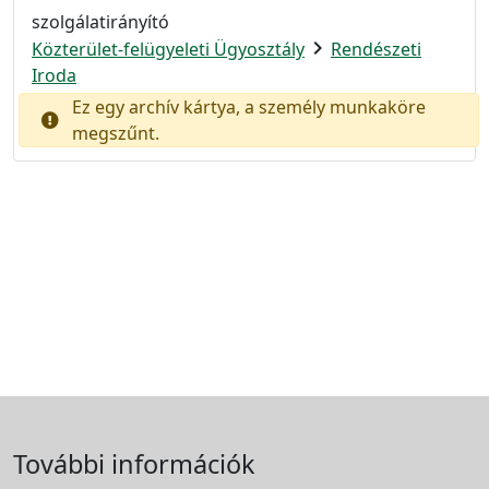
szolgálatirányító
chevron_right
Közterület-felügyeleti Ügyosztály
Rendészeti
Iroda
Ez egy archív kártya, a személy munkaköre
megszűnt.
További információk