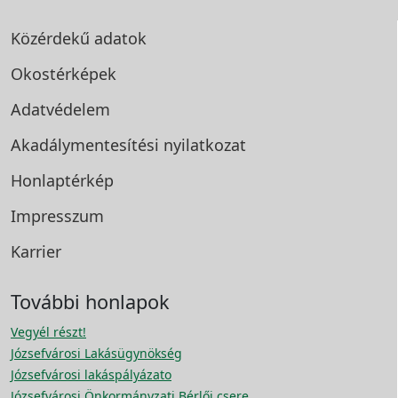
Közérdekű adatok
Okostérképek
Adatvédelem
Akadálymentesítési
nyilatkozat
Honlaptérkép
Impresszum
Karrier
További honlapok
Vegyél részt!
Józsefvárosi Lakásügynökség
Józsefvárosi lakáspályázato
Józsefvárosi Önkormányzati Bérlői csere