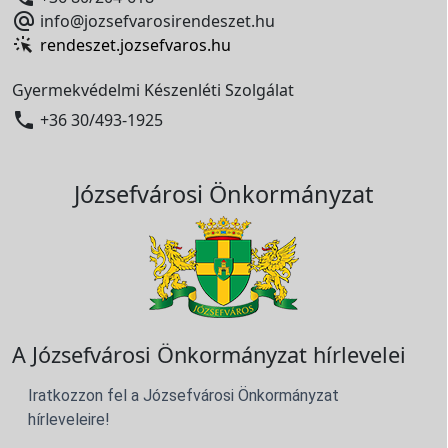

info@jozsefvarosirendeszet.hu
rendeszet.jozsefvaros.hu
Gyermekvédelmi Készenléti Szolgálat

+36 30/493-1925
Józsefvárosi Önkormányzat
A Józsefvárosi Önkormányzat hírlevelei
Iratkozzon fel a Józsefvárosi Önkormányzat
hírleveleire!