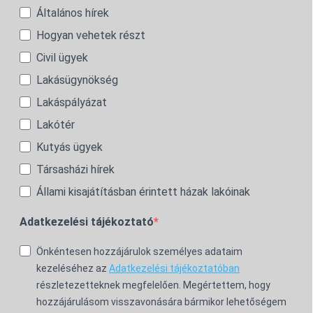
Általános hírek
Hogyan vehetek részt
Civil ügyek
Lakásügynökség
Lakáspályázat
Lakótér
Kutyás ügyek
Társasházi hírek
Állami kisajátításban érintett házak lakóinak
Adatkezelési tájékoztató
Önkéntesen hozzájárulok személyes adataim
kezeléséhez az
Adatkezelési tájékoztatóban
részletezetteknek megfelelően. Megértettem, hogy
hozzájárulásom visszavonására bármikor lehetőségem