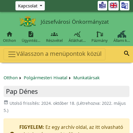
Ugrás a fő tartalomra

Kapcsolat
Józsefvárosi Önkormányzat




Otthon
Ügyintéz…
Részvétel
Átláthat…
Pázmány
Állami k…
Válasszon a menüpontok közül

Otthon
Polgármesteri Hivatal
Munkatársak
Pap Dénes
event_available
Utolsó frissítés:
2024. október 18.
(Létrehozva:
2022. május
5.
)
FIGYELEM:
Ez egy archív oldal, az itt olvasható