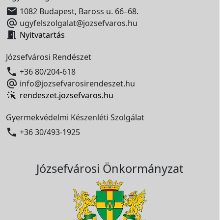

1082 Budapest, Baross u. 66–68.

ugyfelszolgalat@jozsefvaros.hu

Nyitvatartás
Józsefvárosi Rendészet

+36 80/204-618

info@jozsefvarosirendeszet.hu
rendeszet.jozsefvaros.hu
Gyermekvédelmi Készenléti Szolgálat

+36 30/493-1925
Józsefvárosi Önkormányzat