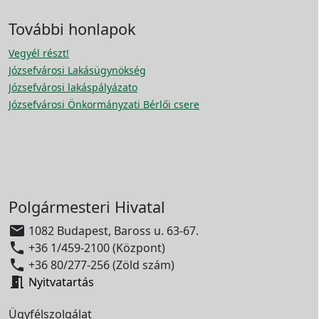
További honlapok
Vegyél részt!
Józsefvárosi Lakásügynökség
Józsefvárosi lakáspályázato
Józsefvárosi Önkormányzati Bérlői csere
Polgármesteri Hivatal

1082 Budapest, Baross u. 63-67.

+36 1/459-2100 (Központ)

+36 80/277-256 (Zöld szám)

Nyitvatartás
Ügyfélszolgálat