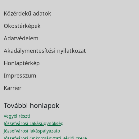
Közérdekű adatok
Okostérképek
Adatvédelem
Akadálymentesítési
nyilatkozat
Honlaptérkép
Impresszum
Karrier
További honlapok
Vegyél részt!
Józsefvárosi Lakásügynökség
Józsefvárosi lakáspályázato
Józsefvárosi Önkormányzati Bérlői csere