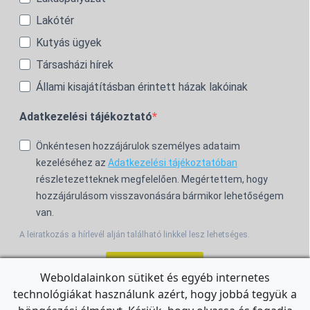
Lakótér
Kutyás ügyek
Társasházi hírek
Állami kisajátításban érintett házak lakóinak
Adatkezelési tájékoztató
Önkéntesen hozzájárulok személyes adataim
kezeléséhez az
Adatkezelési tájékoztatóban
részletezetteknek megfelelően. Megértettem, hogy
hozzájárulásom visszavonására bármikor lehetőségem
van.
A leiratkozás a hírlevél alján található linkkel lesz lehetséges.
Feliratkozom!
Weboldalainkon sütiket és egyéb internetes
technológiákat használunk azért, hogy jobbá tegyük a
For the English Newsletter, click
HERE.