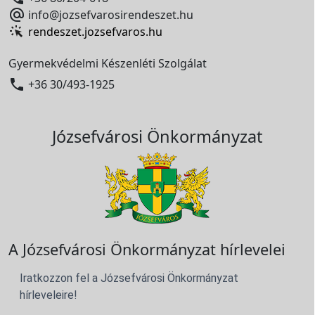

info@jozsefvarosirendeszet.hu
rendeszet.jozsefvaros.hu
Gyermekvédelmi Készenléti Szolgálat

+36 30/493-1925
Józsefvárosi Önkormányzat
A Józsefvárosi Önkormányzat hírlevelei
Iratkozzon fel a Józsefvárosi Önkormányzat
hírleveleire!