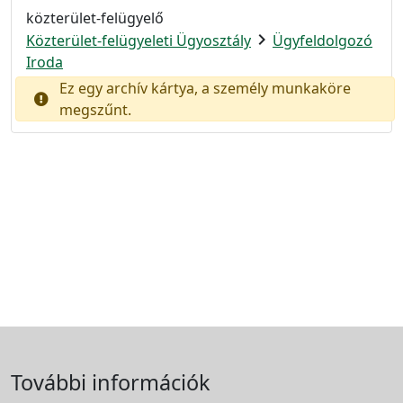
közterület-felügyelő
chevron_right
Közterület-felügyeleti Ügyosztály
Ügyfeldolgozó
Iroda
Ez egy archív kártya, a személy munkaköre
megszűnt.
További információk