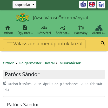
Ugrás a fő tartalomra

Kapcsolat
Józsefvárosi Önkormányzat




Otthon
Ügyintéz…
Részvétel
Átláthat…
Pázmány
Állami k…
Válasszon a menüpontok közül

Otthon
Polgármesteri Hivatal
Munkatársak
Patócs Sándor
event_available
Utolsó frissítés:
2026. április 22.
(Létrehozva:
2022. február
14.
)
Patócs Sándor