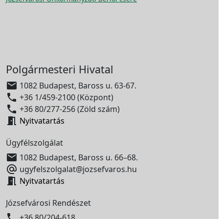
Polgármesteri Hivatal

1082 Budapest, Baross u. 63-67.

+36 1/459-2100 (Központ)

+36 80/277-256 (Zöld szám)

Nyitvatartás
Ügyfélszolgálat

1082 Budapest, Baross u. 66–68.

ugyfelszolgalat@jozsefvaros.hu

Nyitvatartás
Józsefvárosi Rendészet

+36 80/204-618