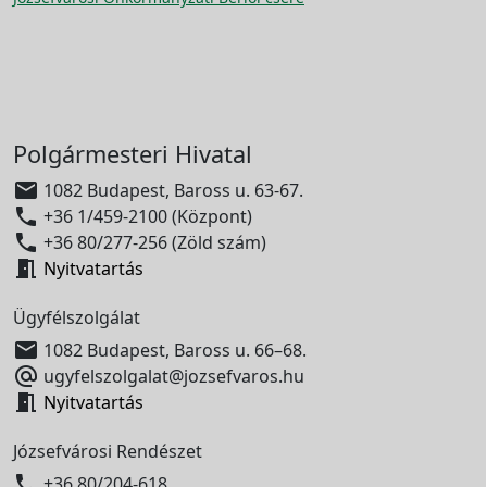
Polgármesteri Hivatal

1082 Budapest, Baross u. 63-67.

+36 1/459-2100 (Központ)

+36 80/277-256 (Zöld szám)

Nyitvatartás
Ügyfélszolgálat

1082 Budapest, Baross u. 66–68.

ugyfelszolgalat@jozsefvaros.hu

Nyitvatartás
Józsefvárosi Rendészet

+36 80/204-618