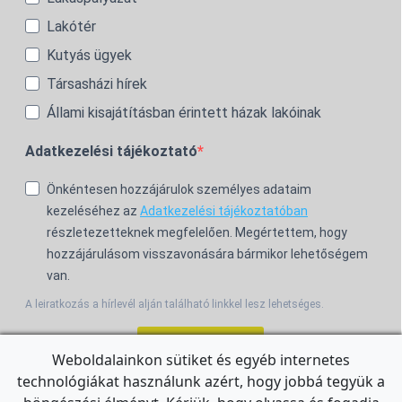
Lakótér
Kutyás ügyek
Társasházi hírek
Állami kisajátításban érintett házak lakóinak
Adatkezelési tájékoztató
Önkéntesen hozzájárulok személyes adataim
kezeléséhez az
Adatkezelési tájékoztatóban
részletezetteknek megfelelően. Megértettem, hogy
hozzájárulásom visszavonására bármikor lehetőségem
van.
A leiratkozás a hírlevél alján található linkkel lesz lehetséges.
Feliratkozom!
Weboldalainkon sütiket és egyéb internetes
technológiákat használunk azért, hogy jobbá tegyük a
For the English Newsletter, click
HERE.