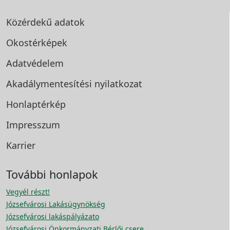
Közérdekű adatok
Okostérképek
Adatvédelem
Akadálymentesítési
nyilatkozat
Honlaptérkép
Impresszum
Karrier
További honlapok
Vegyél részt!
Józsefvárosi Lakásügynökség
Józsefvárosi lakáspályázato
Józsefvárosi Önkormányzati Bérlői csere