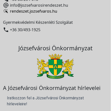

info@jozsefvarosirendeszet.hu
rendeszet.jozsefvaros.hu
Gyermekvédelmi Készenléti Szolgálat

+36 30/493-1925
Józsefvárosi Önkormányzat
A Józsefvárosi Önkormányzat hírlevelei
Iratkozzon fel a Józsefvárosi Önkormányzat
hírleveleire!