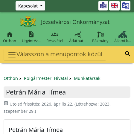
Ugrás a fő tartalomra

Kapcsolat
Józsefvárosi Önkormányzat




Otthon
Ügyintéz…
Részvétel
Átláthat…
Pázmány
Állami k…
Válasszon a menüpontok közül

Otthon
Polgármesteri Hivatal
Munkatársak
Petrán Mária Tímea
event_available
Utolsó frissítés:
2026. április 22.
(Létrehozva:
2023.
szeptember 29.
)
Petrán Mária Tímea