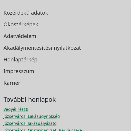
Közérdekű adatok
Okostérképek
Adatvédelem
Akadálymentesítési
nyilatkozat
Honlaptérkép
Impresszum
Karrier
További honlapok
Vegyél részt!
Józsefvárosi Lakásügynökség
Józsefvárosi lakáspályázato
Józsefvárosi Önkormányzati Bérlői csere