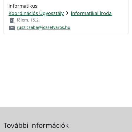
informatikus
chevron_right
Koordinációs Ügyosztály
Informatikai Iroda
meeting_room
félem. 15.2.
email
rusz.csaba@jozsefvaros.hu
További információk