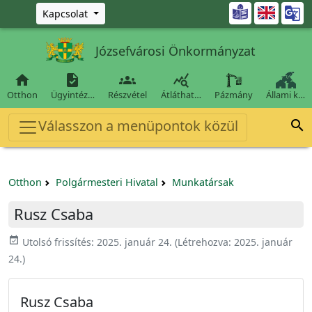
Ugrás a fő tartalomra

Kapcsolat
Józsefvárosi Önkormányzat




Otthon
Ügyintéz…
Részvétel
Átláthat…
Pázmány
Állami k…
Válasszon a menüpontok közül

Otthon
Polgármesteri Hivatal
Munkatársak
Rusz Csaba
event_available
Utolsó frissítés:
2025. január 24.
(Létrehozva:
2025. január
24.
)
Rusz Csaba