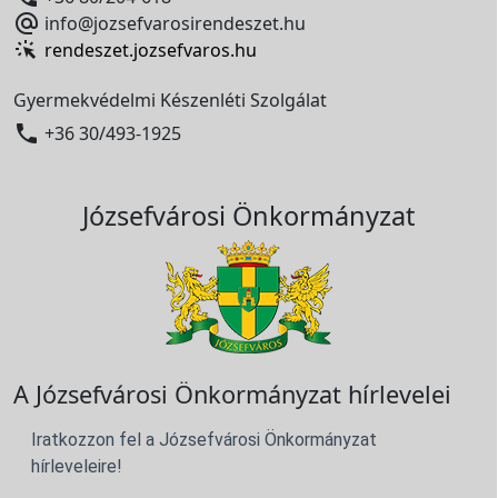

info@jozsefvarosirendeszet.hu
rendeszet.jozsefvaros.hu
Gyermekvédelmi Készenléti Szolgálat

+36 30/493-1925
Józsefvárosi Önkormányzat
A Józsefvárosi Önkormányzat hírlevelei
Iratkozzon fel a Józsefvárosi Önkormányzat
hírleveleire!