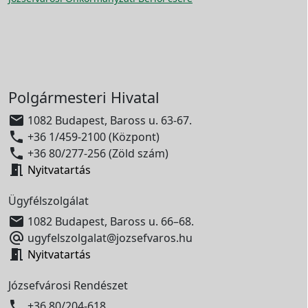
Polgármesteri Hivatal

1082 Budapest, Baross u. 63-67.

+36 1/459-2100 (Központ)

+36 80/277-256 (Zöld szám)

Nyitvatartás
Ügyfélszolgálat

1082 Budapest, Baross u. 66–68.

ugyfelszolgalat@jozsefvaros.hu

Nyitvatartás
Józsefvárosi Rendészet

+36 80/204-618