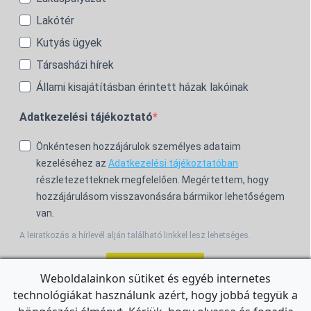
Lakótér
Kutyás ügyek
Társasházi hírek
Állami kisajátításban érintett házak lakóinak
Adatkezelési tájékoztató
Önkéntesen hozzájárulok személyes adataim
kezeléséhez az
Adatkezelési tájékoztatóban
részletezetteknek megfelelően. Megértettem, hogy
hozzájárulásom visszavonására bármikor lehetőségem
van.
A leiratkozás a hírlevél alján található linkkel lesz lehetséges.
Feliratkozom!
Weboldalainkon sütiket és egyéb internetes
technológiákat használunk azért, hogy jobbá tegyük a
For the English Newsletter, click
HERE.