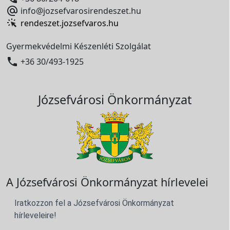

info@jozsefvarosirendeszet.hu
rendeszet.jozsefvaros.hu
Gyermekvédelmi Készenléti Szolgálat

+36 30/493-1925
Józsefvárosi Önkormányzat
A Józsefvárosi Önkormányzat hírlevelei
Iratkozzon fel a Józsefvárosi Önkormányzat
hírleveleire!