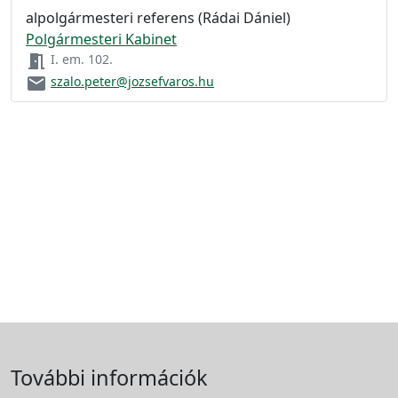
alpolgármesteri referens (Rádai Dániel)
Polgármesteri Kabinet
meeting_room
I. em. 102.
email
szalo.peter@jozsefvaros.hu
További információk