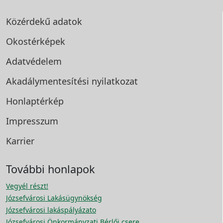
Közérdekű adatok
Okostérképek
Adatvédelem
Akadálymentesítési
nyilatkozat
Honlaptérkép
Impresszum
Karrier
További honlapok
Vegyél részt!
Józsefvárosi Lakásügynökség
Józsefvárosi lakáspályázato
Józsefvárosi Önkormányzati Bérlői csere