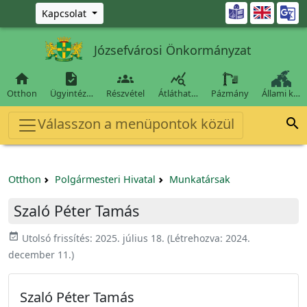
Ugrás a fő tartalomra

Kapcsolat
Józsefvárosi Önkormányzat




Otthon
Ügyintéz…
Részvétel
Átláthat…
Pázmány
Állami k…
Válasszon a menüpontok közül

Otthon
Polgármesteri Hivatal
Munkatársak
Szaló Péter Tamás
event_available
Utolsó frissítés:
2025. július 18.
(Létrehozva:
2024.
december 11.
)
Szaló Péter Tamás