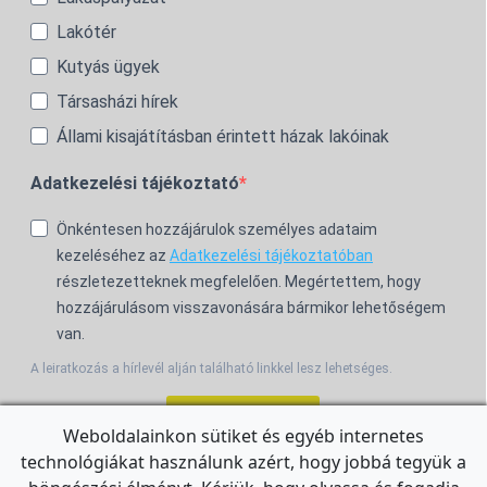
Lakótér
Kutyás ügyek
Társasházi hírek
Állami kisajátításban érintett házak lakóinak
Adatkezelési tájékoztató
Önkéntesen hozzájárulok személyes adataim
kezeléséhez az
Adatkezelési tájékoztatóban
részletezetteknek megfelelően. Megértettem, hogy
hozzájárulásom visszavonására bármikor lehetőségem
van.
A leiratkozás a hírlevél alján található linkkel lesz lehetséges.
Feliratkozom!
Weboldalainkon sütiket és egyéb internetes
technológiákat használunk azért, hogy jobbá tegyük a
For the English Newsletter, click
HERE.