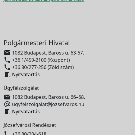
Polgármesteri Hivatal

1082 Budapest, Baross u. 63-67.

+36 1/459-2100 (Központ)

+36 80/277-256 (Zöld szám)

Nyitvatartás
Ügyfélszolgálat

1082 Budapest, Baross u. 66–68.

ugyfelszolgalat@jozsefvaros.hu

Nyitvatartás
Józsefvárosi Rendészet

+36 80/204-618