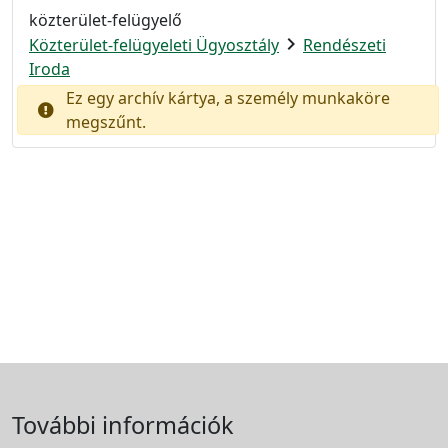
közterület-felügyelő
chevron_right
Közterület-felügyeleti Ügyosztály
Rendészeti
Iroda
Ez egy archív kártya, a személy munkaköre
megszűnt.
További információk