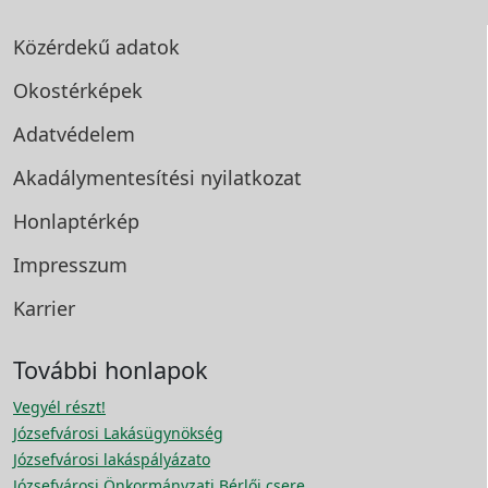
Közérdekű adatok
Okostérképek
Adatvédelem
Akadálymentesítési
nyilatkozat
Honlaptérkép
Impresszum
Karrier
További honlapok
Vegyél részt!
Józsefvárosi Lakásügynökség
Józsefvárosi lakáspályázato
Józsefvárosi Önkormányzati Bérlői csere