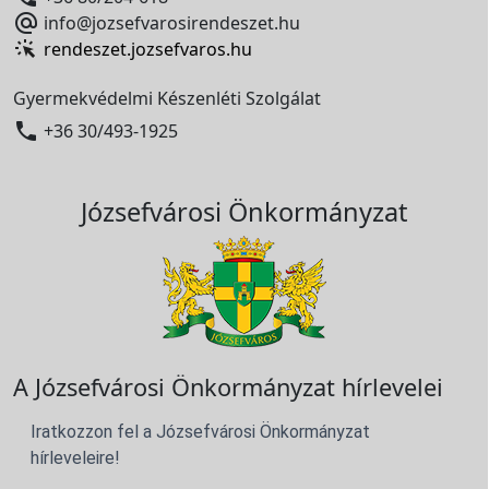

info@jozsefvarosirendeszet.hu
rendeszet.jozsefvaros.hu
Gyermekvédelmi Készenléti Szolgálat

+36 30/493-1925
Józsefvárosi Önkormányzat
A Józsefvárosi Önkormányzat hírlevelei
Iratkozzon fel a Józsefvárosi Önkormányzat
hírleveleire!