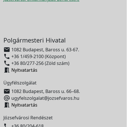
Polgármesteri Hivatal

1082 Budapest, Baross u. 63-67.

+36 1/459-2100 (Központ)

+36 80/277-256 (Zöld szám)

Nyitvatartás
Ügyfélszolgálat

1082 Budapest, Baross u. 66–68.

ugyfelszolgalat@jozsefvaros.hu

Nyitvatartás
Józsefvárosi Rendészet

+36 80/204-618