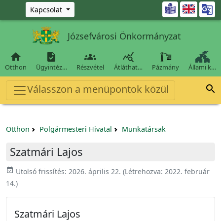
Ugrás a fő tartalomra

Kapcsolat
Józsefvárosi Önkormányzat




Otthon
Ügyintéz…
Részvétel
Átláthat…
Pázmány
Állami k…
Válasszon a menüpontok közül

Otthon
Polgármesteri Hivatal
Munkatársak
Szatmári Lajos
event_available
Utolsó frissítés:
2026. április 22.
(Létrehozva:
2022. február
14.
)
Szatmári Lajos