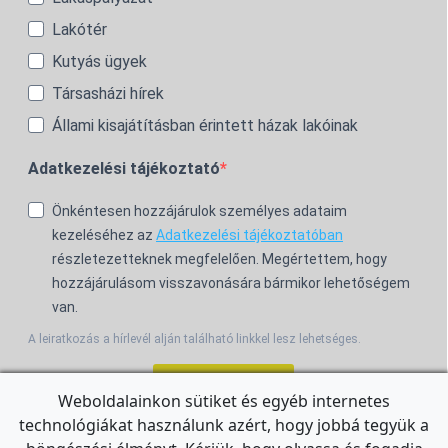
Lakótér
Kutyás ügyek
Társasházi hírek
Állami kisajátításban érintett házak lakóinak
Adatkezelési tájékoztató
Önkéntesen hozzájárulok személyes adataim
kezeléséhez az
Adatkezelési tájékoztatóban
részletezetteknek megfelelően. Megértettem, hogy
hozzájárulásom visszavonására bármikor lehetőségem
van.
A leiratkozás a hírlevél alján található linkkel lesz lehetséges.
Feliratkozom!
Weboldalainkon sütiket és egyéb internetes
technológiákat használunk azért, hogy jobbá tegyük a
For the English Newsletter, click
HERE.