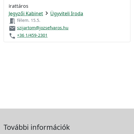
irattáros
chevron_right
Jegyzői Kabinet
Ügyviteli Iroda
meeting_room
félem. 15.5.
email
szijartom@jozsefvaros.hu
phone
+36 1/459-2301
További információk