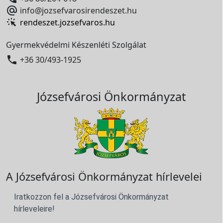

info@jozsefvarosirendeszet.hu
rendeszet.jozsefvaros.hu
Gyermekvédelmi Készenléti Szolgálat

+36 30/493-1925
Józsefvárosi Önkormányzat
A Józsefvárosi Önkormányzat hírlevelei
Iratkozzon fel a Józsefvárosi Önkormányzat
hírleveleire!