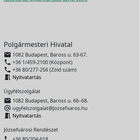
Polgármesteri Hivatal

1082 Budapest, Baross u. 63-67.

+36 1/459-2100 (Központ)

+36 80/277-256 (Zöld szám)

Nyitvatartás
Ügyfélszolgálat

1082 Budapest, Baross u. 66–68.

ugyfelszolgalat@jozsefvaros.hu

Nyitvatartás
Józsefvárosi Rendészet

+36 80/204-618