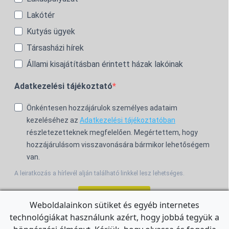
Lakótér
Kutyás ügyek
Társasházi hírek
Állami kisajátításban érintett házak lakóinak
Adatkezelési tájékoztató
Önkéntesen hozzájárulok személyes adataim
kezeléséhez az
Adatkezelési tájékoztatóban
részletezetteknek megfelelően. Megértettem, hogy
hozzájárulásom visszavonására bármikor lehetőségem
van.
A leiratkozás a hírlevél alján található linkkel lesz lehetséges.
Feliratkozom!
Weboldalainkon sütiket és egyéb internetes
technológiákat használunk azért, hogy jobbá tegyük a
For the English Newsletter, click
HERE.