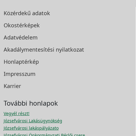
Közérdekű adatok
Okostérképek
Adatvédelem
Akadálymentesítési
nyilatkozat
Honlaptérkép
Impresszum
Karrier
További honlapok
Vegyél részt!
Józsefvárosi Lakásügynökség
Józsefvárosi lakáspályázato
Józsefvárosi Önkormányzati Bérlői csere