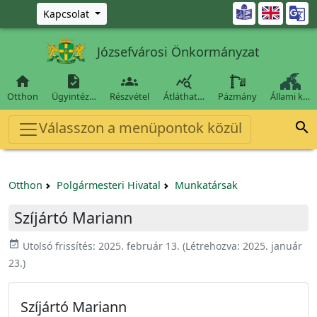
Ugrás a fő tartalomra

Kapcsolat
Józsefvárosi Önkormányzat




Otthon
Ügyintéz…
Részvétel
Átláthat…
Pázmány
Állami k…
Válasszon a menüpontok közül

Otthon
Polgármesteri Hivatal
Munkatársak
Szíjártó Mariann
event_available
Utolsó frissítés:
2025. február 13.
(Létrehozva:
2025. január
23.
)
Szíjártó Mariann