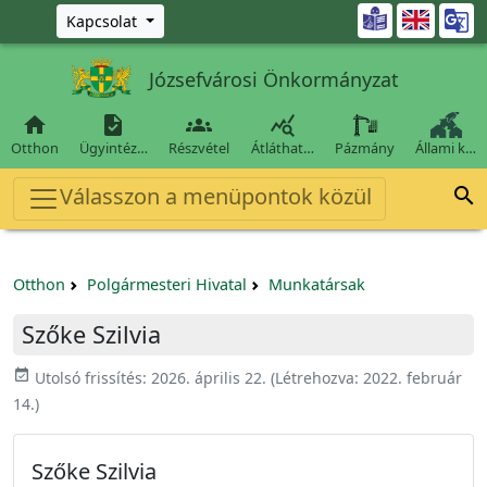
Ugrás a fő tartalomra

Kapcsolat
Józsefvárosi Önkormányzat




Otthon
Ügyintéz…
Részvétel
Átláthat…
Pázmány
Állami k…
Válasszon a menüpontok közül

Otthon
Polgármesteri Hivatal
Munkatársak
Szőke Szilvia
event_available
Utolsó frissítés:
2026. április 22.
(Létrehozva:
2022. február
14.
)
Szőke Szilvia