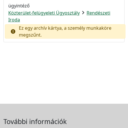
ügyintéző
chevron_right
Közterület-felügyeleti Ügyosztály
Rendészeti
Iroda
Ez egy archív kártya, a személy munkaköre
megszűnt.
További információk