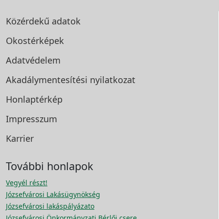
Közérdekű adatok
Okostérképek
Adatvédelem
Akadálymentesítési
nyilatkozat
Honlaptérkép
Impresszum
Karrier
További honlapok
Vegyél részt!
Józsefvárosi Lakásügynökség
Józsefvárosi lakáspályázato
Józsefvárosi Önkormányzati Bérlői csere