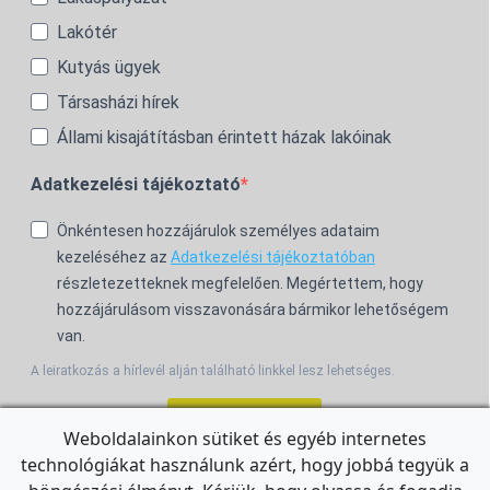
Lakótér
Kutyás ügyek
Társasházi hírek
Állami kisajátításban érintett házak lakóinak
Adatkezelési tájékoztató
Önkéntesen hozzájárulok személyes adataim
kezeléséhez az
Adatkezelési tájékoztatóban
részletezetteknek megfelelően. Megértettem, hogy
hozzájárulásom visszavonására bármikor lehetőségem
van.
A leiratkozás a hírlevél alján található linkkel lesz lehetséges.
Feliratkozom!
Weboldalainkon sütiket és egyéb internetes
technológiákat használunk azért, hogy jobbá tegyük a
For the English Newsletter, click
HERE.