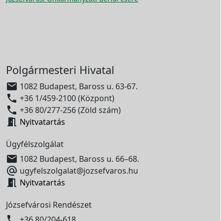
Polgármesteri Hivatal

1082 Budapest, Baross u. 63-67.

+36 1/459-2100 (Központ)

+36 80/277-256 (Zöld szám)

Nyitvatartás
Ügyfélszolgálat

1082 Budapest, Baross u. 66–68.

ugyfelszolgalat@jozsefvaros.hu

Nyitvatartás
Józsefvárosi Rendészet

+36 80/204-618