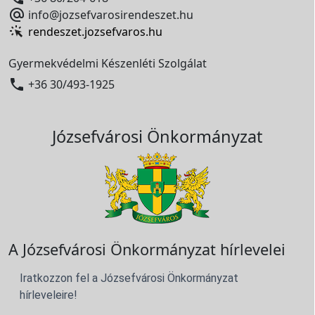

info@jozsefvarosirendeszet.hu
rendeszet.jozsefvaros.hu
Gyermekvédelmi Készenléti Szolgálat

+36 30/493-1925
Józsefvárosi Önkormányzat
A Józsefvárosi Önkormányzat hírlevelei
Iratkozzon fel a Józsefvárosi Önkormányzat
hírleveleire!