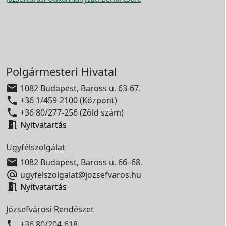
Polgármesteri Hivatal

1082 Budapest, Baross u. 63-67.

+36 1/459-2100 (Központ)

+36 80/277-256 (Zöld szám)

Nyitvatartás
Ügyfélszolgálat

1082 Budapest, Baross u. 66–68.

ugyfelszolgalat@jozsefvaros.hu

Nyitvatartás
Józsefvárosi Rendészet

+36 80/204-618