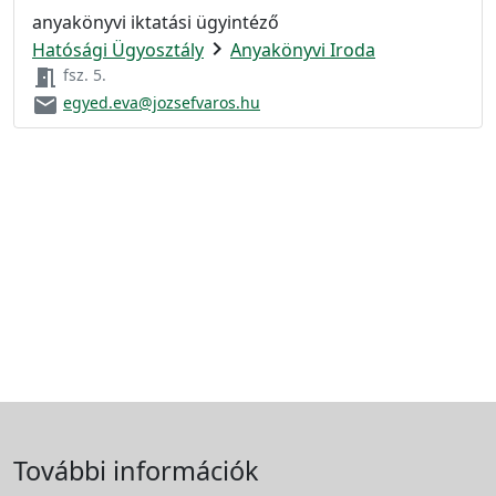
anyakönyvi iktatási ügyintéző
chevron_right
Hatósági Ügyosztály
Anyakönyvi Iroda
meeting_room
fsz. 5.
email
egyed.eva@jozsefvaros.hu
További információk