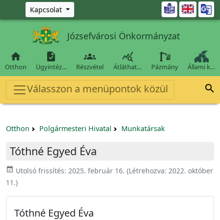
Ugrás a fő tartalomra

Kapcsolat
Józsefvárosi Önkormányzat




Otthon
Ügyintéz…
Részvétel
Átláthat…
Pázmány
Állami k…
Válasszon a menüpontok közül

Otthon
Polgármesteri Hivatal
Munkatársak
Tóthné Egyed Éva
event_available
Utolsó frissítés:
2025. február 16.
(Létrehozva:
2022. október
11.
)
Tóthné Egyed Éva