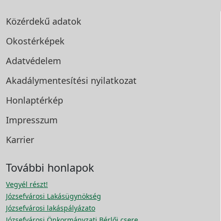
Közérdekű adatok
Okostérképek
Adatvédelem
Akadálymentesítési
nyilatkozat
Honlaptérkép
Impresszum
Karrier
További honlapok
Vegyél részt!
Józsefvárosi Lakásügynökség
Józsefvárosi lakáspályázato
Józsefvárosi Önkormányzati Bérlői csere