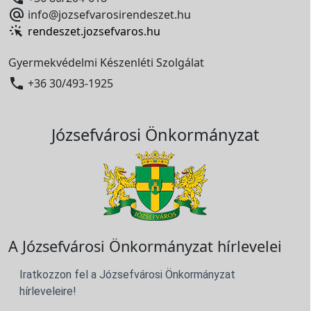

info@jozsefvarosirendeszet.hu
rendeszet.jozsefvaros.hu
Gyermekvédelmi Készenléti Szolgálat

+36 30/493-1925
Józsefvárosi Önkormányzat
A Józsefvárosi Önkormányzat hírlevelei
Iratkozzon fel a Józsefvárosi Önkormányzat
hírleveleire!