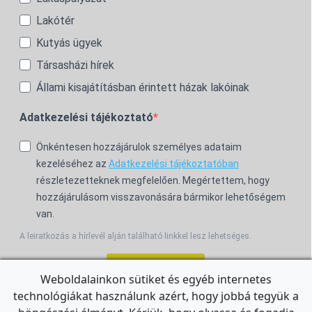
Lakótér
Kutyás ügyek
Társasházi hírek
Állami kisajátításban érintett házak lakóinak
Adatkezelési tájékoztató
Önkéntesen hozzájárulok személyes adataim
kezeléséhez az
Adatkezelési tájékoztatóban
részletezetteknek megfelelően. Megértettem, hogy
hozzájárulásom visszavonására bármikor lehetőségem
van.
A leiratkozás a hírlevél alján található linkkel lesz lehetséges.
Feliratkozom!
Weboldalainkon sütiket és egyéb internetes
technológiákat használunk azért, hogy jobbá tegyük a
For the English Newsletter, click
HERE.