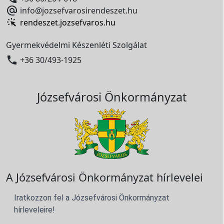

info@jozsefvarosirendeszet.hu
rendeszet.jozsefvaros.hu
Gyermekvédelmi Készenléti Szolgálat

+36 30/493-1925
Józsefvárosi Önkormányzat
A Józsefvárosi Önkormányzat hírlevelei
Iratkozzon fel a Józsefvárosi Önkormányzat
hírleveleire!