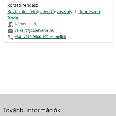
körzeti rendész
chevron_right
Közterület-felügyeleti Ügyosztály
Rendészeti
Iroda
meeting_room
Német u. 15.
email
velkeif@jozsefvaros.hu
phone
+36 1/210-9500 109-es mellék
További információk