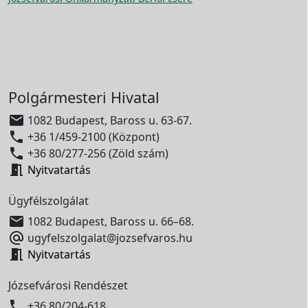
Polgármesteri Hivatal

1082 Budapest, Baross u. 63-67.

+36 1/459-2100 (Központ)

+36 80/277-256 (Zöld szám)

Nyitvatartás
Ügyfélszolgálat

1082 Budapest, Baross u. 66–68.

ugyfelszolgalat@jozsefvaros.hu

Nyitvatartás
Józsefvárosi Rendészet

+36 80/204-618