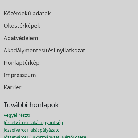
Közérdekű adatok
Okostérképek
Adatvédelem
Akadálymentesítési
nyilatkozat
Honlaptérkép
Impresszum
Karrier
További honlapok
Vegyél részt!
Józsefvárosi Lakásügynökség
Józsefvárosi lakáspályázato
Józsefvárosi Önkormányzati Bérlői csere