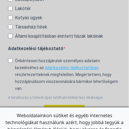
Lakótér
Kutyás ügyek
Társasházi hírek
Állami kisajátításban érintett házak lakóinak
Adatkezelési tájékoztató
Önkéntesen hozzájárulok személyes adataim
kezeléséhez az
Adatkezelési tájékoztatóban
részletezetteknek megfelelően. Megértettem, hogy
hozzájárulásom visszavonására bármikor lehetőségem
van.
A leiratkozás a hírlevél alján található linkkel lesz lehetséges.
Feliratkozom!
Weboldalainkon sütiket és egyéb internetes
technológiákat használunk azért, hogy jobbá tegyük a
For the English Newsletter, click
HERE.