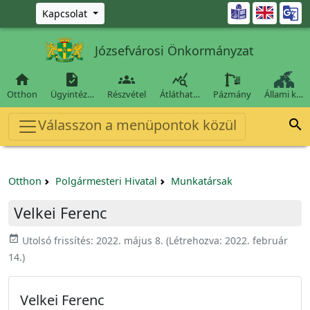
Ugrás a fő tartalomra

Kapcsolat
Józsefvárosi Önkormányzat




Otthon
Ügyintéz…
Részvétel
Átláthat…
Pázmány
Állami k…
Válasszon a menüpontok közül

Otthon
Polgármesteri Hivatal
Munkatársak
Velkei Ferenc
event_available
Utolsó frissítés:
2022. május 8.
(Létrehozva:
2022. február
14.
)
Velkei Ferenc