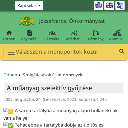
Ugrás a fő tartalomra

Kapcsolat
Józsefvárosi Önkormányzat




Otthon
Ügyintéz…
Részvétel
Átláthat…
Pázmány
Állami k…
Válasszon a menüpontok közül

Otthon
Szolgáltatások és intézmények
A műanyag szelektív gyűjtése
2023. augusztus 24.
(Létrehozva:
2023. augusztus 24.
)
A sárga tartályba a műanyag alapú hulladéknak
van a helye.
Tehát ebbe a tartályba dobja az üdítős és