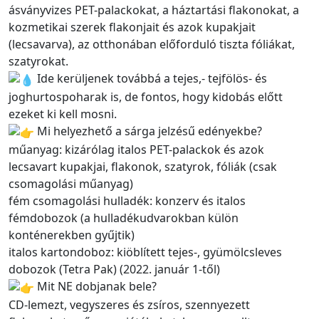
ásványvizes PET-palackokat, a háztartási flakonokat, a
kozmetikai szerek flakonjait és azok kupakjait
(lecsavarva), az otthonában előforduló tiszta fóliákat,
szatyrokat.
Ide kerüljenek továbbá a tejes,- tejfölös- és
joghurtospoharak is, de fontos, hogy kidobás előtt
ezeket ki kell mosni.
Mi helyezhető a sárga jelzésű edényekbe?
műanyag: kizárólag italos PET-palackok és azok
lecsavart kupakjai, flakonok, szatyrok, fóliák (csak
csomagolási műanyag)
fém csomagolási hulladék: konzerv és italos
fémdobozok (a hulladékudvarokban külön
konténerekben gyűjtik)
italos kartondoboz: kiöblített tejes-, gyümölcsleves
dobozok (Tetra Pak) (2022. január 1-től)
Mit NE dobjanak bele?
CD-lemezt, vegyszeres és zsíros, szennyezett