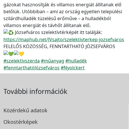
gázokat hasznosítják és villamos energiát állítanak elő
belőlük. Utóbbiban – ami az ország egyetlen települési
szilárdhulladék tüzelésű erőműve – a hulladékból
villamos energiát és távhőt állítanak elő.
Józsefváros szelektívtérképét itt találják:
https://maphub.net/JVsajto/szelektivterkep-jozsefvaros
FELELŐS KÖZÖSSÉG, FENNTARTHATÓ JÓZSEFVÁROS
#szelektívszerda
#műanyag
#hulladék
#fenntarthatóJózsefváros
#Nyolckert
További információk
Közérdekű adatok
Okostérképek