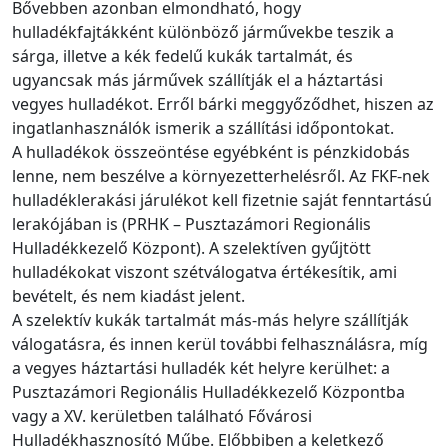
Bővebben azonban elmondható, hogy
hulladékfajtákként különböző járművekbe teszik a
sárga, illetve a kék fedelű kukák tartalmát, és
ugyancsak más járművek szállítják el a háztartási
vegyes hulladékot. Erről bárki meggyőződhet, hiszen az
ingatlanhasználók ismerik a szállítási időpontokat.
A hulladékok összeöntése egyébként is pénzkidobás
lenne, nem beszélve a környezetterhelésről. Az FKF-nek
hulladéklerakási járulékot kell fizetnie saját fenntartású
lerakójában is (PRHK – Pusztazámori Regionális
Hulladékkezelő Központ). A szelektíven gyűjtött
hulladékokat viszont szétválogatva értékesítik, ami
bevételt, és nem kiadást jelent.
A szelektív kukák tartalmát más-más helyre szállítják
válogatásra, és innen kerül további felhasználásra, míg
a vegyes háztartási hulladék két helyre kerülhet: a
Pusztazámori Regionális Hulladékkezelő Központba
vagy a XV. kerületben található Fővárosi
Hulladékhasznosító Műbe. Előbbiben a keletkező