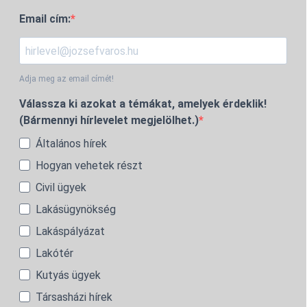
Email cím:
Adja meg az email címét!
Válassza ki azokat a témákat, amelyek érdeklik!
(Bármennyi hírlevelet megjelölhet.)
Általános hírek
Hogyan vehetek részt
Civil ügyek
Lakásügynökség
Lakáspályázat
Lakótér
Kutyás ügyek
Társasházi hírek