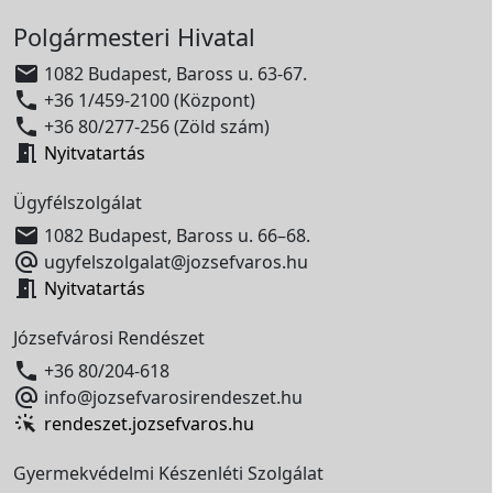
Polgármesteri Hivatal

1082 Budapest, Baross u. 63-67.

+36 1/459-2100 (Központ)

+36 80/277-256 (Zöld szám)

Nyitvatartás
Ügyfélszolgálat

1082 Budapest, Baross u. 66–68.

ugyfelszolgalat@jozsefvaros.hu

Nyitvatartás
Józsefvárosi Rendészet

+36 80/204-618

info@jozsefvarosirendeszet.hu
rendeszet.jozsefvaros.hu
Gyermekvédelmi Készenléti Szolgálat