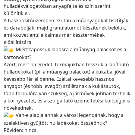
hulladékválogatóban anyagfajta és szín szerint
különítik el.
A hasznosítóüzemben ezután a műanyagokat tisztítják
és darabolják, majd granulátumot készítenek belőlük,
ami közvetlenül alkalmas már késztermékek
előállítására.
Miért tapossuk laposra a műanyag palackot és a
kartonokat?
Azért, mert ha eredeti formájukban tesszük a lapítható
hulladékokat (pl. a műanyag palackot) a kukába, jóval
kevesebb fér el benne. Ezáltal kevesebb hasznos
anyagot (és több levegőt) szállítanak a kukásautók,
több fordulóra van szükség, a járművek jobban terhelik
a környezetet, és a szolgáltató üzemeltetési költségei is
növekednek.
Van-e alapja annak a városi legendának, hogy a
szelektíven gyűjtött hulladékokat összeöntik?
Röviden: nincs.