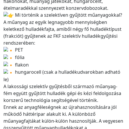
flakonokat, műanyag játékokat, hungarocellt,
ételmaradékkal szennyezett konzervdobozokat.
Mi történik a szelektíven gyűjtött műanyagokkal?
A műanyag az egyik legnagyobb mennyiségben
keletkező hulladékfajta, amiből négy fő hulladéktípust
(frakciót) gyűjtenek az FKF szelektív hulladékgyűjtési
rendszerében:
PET
fólia
flakon
hungarocell (csak a hulladékudvarokban adható
le)
A lakossági szelektív gyűjtésből származó műanyag-
fém együtt gyűjtött hulladék gépi és kézi feldolgozása
korszerű technológia segítségével történik.
Ennek az anyagféleségnek az újrahasznosítására jól
működő háttéripar alakult ki. A különböző
műanyagfajtákat külön-külön hasznosítják. A vegyesen
összegyűjtött műanyaghulladékokat a