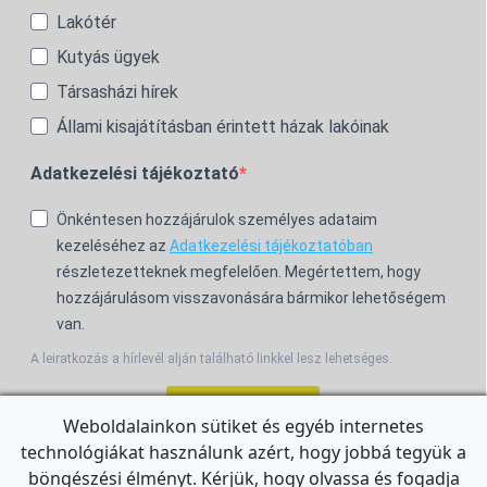
Lakótér
Kutyás ügyek
Társasházi hírek
Állami kisajátításban érintett házak lakóinak
Adatkezelési tájékoztató
Önkéntesen hozzájárulok személyes adataim
kezeléséhez az
Adatkezelési tájékoztatóban
részletezetteknek megfelelően. Megértettem, hogy
hozzájárulásom visszavonására bármikor lehetőségem
van.
A leiratkozás a hírlevél alján található linkkel lesz lehetséges.
Feliratkozom!
Weboldalainkon sütiket és egyéb internetes
technológiákat használunk azért, hogy jobbá tegyük a
For the English Newsletter, click
HERE.
böngészési élményt. Kérjük, hogy olvassa és fogadja