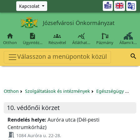
Ugrás a fő tartalomra

Kapcsolat
Józsefvárosi Önkormányzat




Otthon
Ügyintéz…
Részvétel
Átláthat…
Pázmány
Állami k…
Válasszon a menüpontok közül

Otthon
Szolgáltatások és intézmények
Egészségügy
Körz
10. védőnői körzet
Rendelés helye:
Auróra utca (Dél-pesti
Centrumkórház)
meeting_room
1084 Auróra u. 22-28.