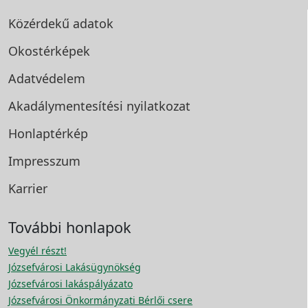
Közérdekű adatok
Okostérképek
Adatvédelem
Akadálymentesítési
nyilatkozat
Honlaptérkép
Impresszum
Karrier
További honlapok
Vegyél részt!
Józsefvárosi Lakásügynökség
Józsefvárosi lakáspályázato
Józsefvárosi Önkormányzati Bérlői csere