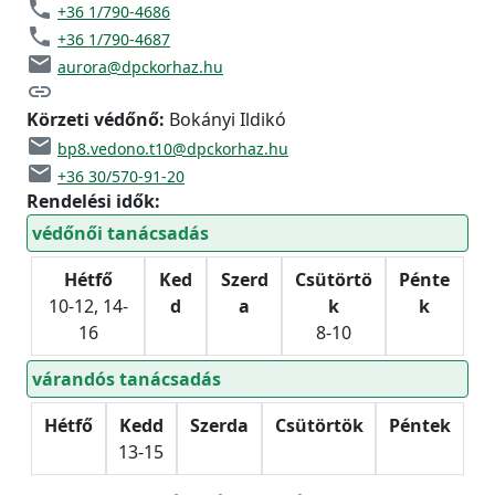
phone
+36 1/790-4686
phone
+36 1/790-4687
email
aurora@dpckorhaz.hu
link
Körzeti védőnő:
Bokányi Ildikó
email
bp8.vedono.t10@dpckorhaz.hu
email
+36 30/570-91-20
Rendelési idők:
védőnői tanácsadás
Hétfő
Ked
Szerd
Csütörtö
Pénte
10-12, 14-
d
a
k
k
16
8-10
várandós tanácsadás
Hétfő
Kedd
Szerda
Csütörtök
Péntek
13-15