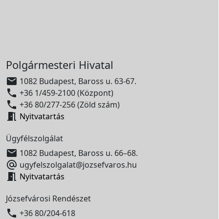
Polgármesteri Hivatal

1082 Budapest, Baross u. 63-67.

+36 1/459-2100 (Központ)

+36 80/277-256 (Zöld szám)

Nyitvatartás
Ügyfélszolgálat

1082 Budapest, Baross u. 66–68.

ugyfelszolgalat@jozsefvaros.hu

Nyitvatartás
Józsefvárosi Rendészet

+36 80/204-618