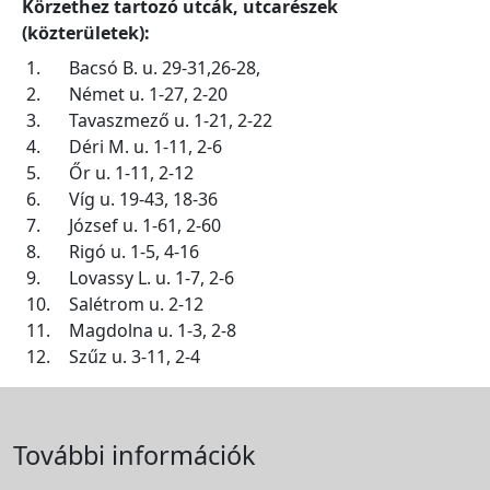
Körzethez tartozó utcák, utcarészek
(közterületek):
1.
Bacsó B. u. 29-31,26-28,
2.
Német u. 1-27, 2-20
3.
Tavaszmező u. 1-21, 2-22
4.
Déri M. u. 1-11, 2-6
5.
Őr u. 1-11, 2-12
6.
Víg u. 19-43, 18-36
7.
József u. 1-61, 2-60
8.
Rigó u. 1-5, 4-16
9.
Lovassy L. u. 1-7, 2-6
10.
Salétrom u. 2-12
11.
Magdolna u. 1-3, 2-8
12.
Szűz u. 3-11, 2-4
További információk