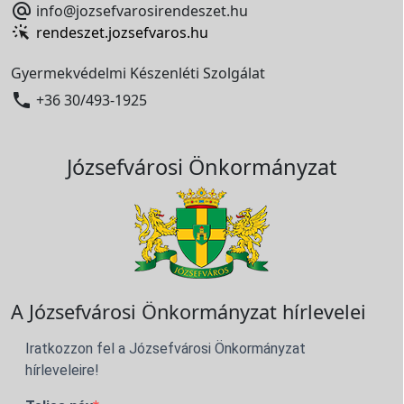

info@jozsefvarosirendeszet.hu
rendeszet.jozsefvaros.hu
Gyermekvédelmi Készenléti Szolgálat

+36 30/493-1925
Józsefvárosi Önkormányzat
A Józsefvárosi Önkormányzat hírlevelei
Iratkozzon fel a Józsefvárosi Önkormányzat
hírleveleire!