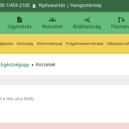
36 1/459-2100
Nyitvatartás
|
Hangostérkép




Ügyintézés
Részvétel
Átláthatóság
Pázmán
jlesztés
Közösség
Önkormányzat
Polgármesteri Hivatal
Választási in
Egészségügy
Körzetek
 a Hős utca felől)