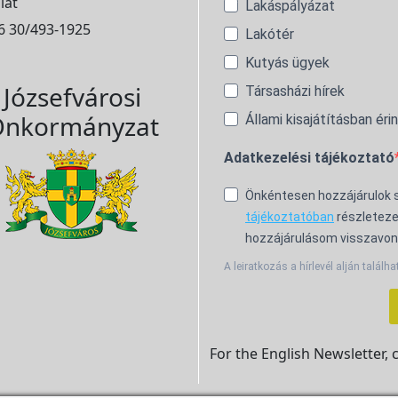
lat
Lakáspályázat
6 30/493-1925
Lakótér
Kutyás ügyek
Józsefvárosi
Társasházi hírek
nkormányzat
Állami kisajátításban éri
Adatkezelési tájékoztató
Önkéntesen hozzájárulok
tájékoztatóban
részleteze
hozzájárulásom visszavon
A leiratkozás a hírlevél alján találha
For the English Newsletter, 