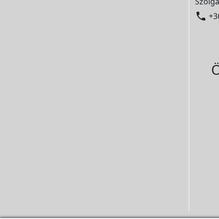
Szolgá

+3
Ö