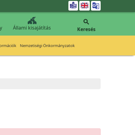


y
Állami kisajátítás
Keresés
formációk
Nemzetiségi Önkormányzatok