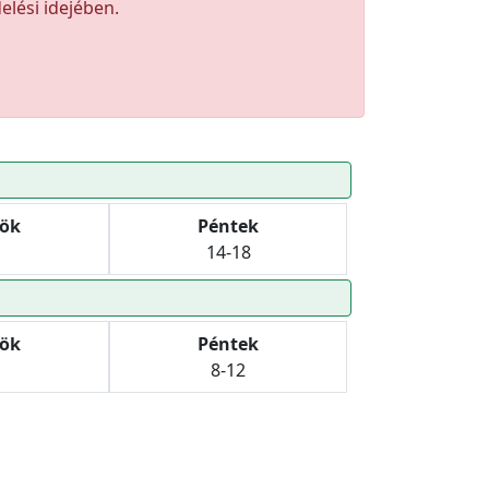
elési idejében.
tök
Péntek
14-18
tök
Péntek
8-12