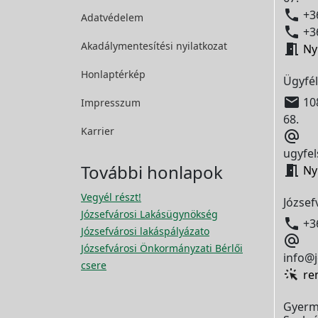

+36
Adatvédelem

+36
Akadálymentesítési
nyilatkozat

Ny
Honlaptérkép
Ügyfél

108
Impresszum
68.
Karrier

ugyfel
További honlapok

Ny
Vegyél részt!
József
Józsefvárosi Lakásügynökség

+3
Józsefvárosi lakáspályázato

Józsefvárosi Önkormányzati Bérlői
info@j
csere
re
Gyerm