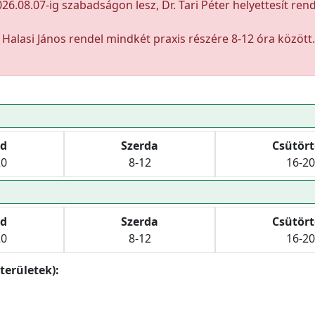
26.08.07-ig szabadságon lesz, Dr. Tari Péter helyettesít rend
Halasi János rendel mindkét praxis részére 8-12 óra között.
d
Szerda
Csütör
20
8-12
16-20
d
Szerda
Csütör
20
8-12
16-20
területek):