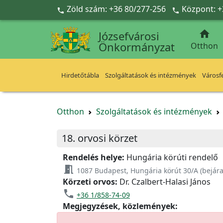
Ugrás a fő tartalomra
Zöld szám: +36 80/277-256
Központ: +



Józsefvárosi
Önkormányzat
Otthon
Hirdetőtábla
Szolgáltatások és intézmények
Városfe
Otthon
Szolgáltatások és intézmények
18. orvosi körzet
Rendelés helye:
Hungária körúti rendelő
meeting_room
1087 Budapest, Hungária körút 30/A (bejárat
Körzeti orvos:
Dr. Czalbert-Halasi János
phone
+36 1/858-74-09
Megjegyzések, közlemények: