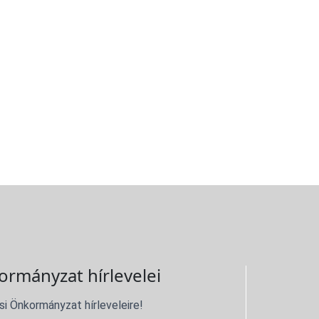
ormányzat hírlevelei
si Önkormányzat hírleveleire!