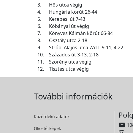
3.
Hős utca végig
4.
Hungária körút 26-44
5.
Kerepesi út 7-43
6.
Kőbányai út végig
7.
Könyves Kálmán körút 66-84
8.
Osztály utca 2-18
9.
Stróbl Alajos utca 7/d-l, 9-11, 4-22
10.
Százados út 3-13, 2-18
11.
Szörény utca végig
12.
Tisztes utca végig
További információk
Polg
Közérdekű adatok

108
Okostérképek
67.