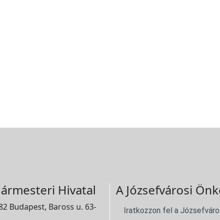
ármesteri Hivatal
A Józsefvárosi Önk
2 Budapest, Baross u. 63-
Iratkozzon fel a Józsefváro