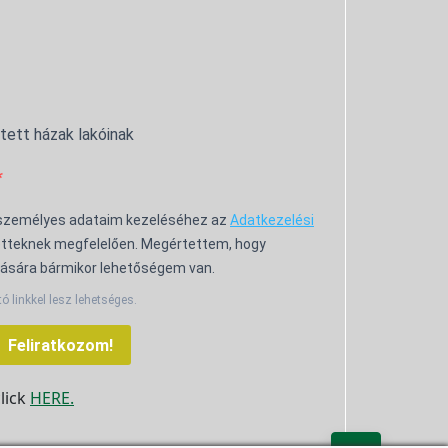
ntett házak lakóinak
 személyes adataim kezeléséhez az
Adatkezelési
tteknek megfelelően. Megértettem, hogy
ására bármikor lehetőségem van.
tó linkkel lesz lehetséges.
Feliratkozom!
click
HERE.