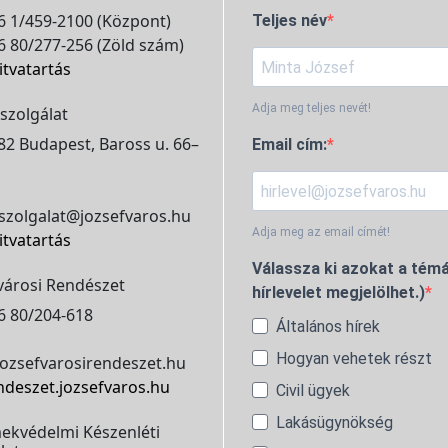
 1/459-2100 (Központ)
Teljes név
 80/277-256 (Zöld szám)
itvatartás
Adja meg teljes nevét!
szolgálat
2 Budapest, Baross u. 66–
Email cím:
szolgalat@jozsefvaros.hu
Adja meg az email címét!
itvatartás
Válassza ki azokat a témá
városi Rendészet
hírlevelet megjelölhet.)
6 80/204-618
Általános hírek
Hogyan vehetek részt
ozsefvarosirendeszet.hu
ndeszet.jozsefvaros.hu
Civil ügyek
Lakásügynökség
ekvédelmi Készenléti