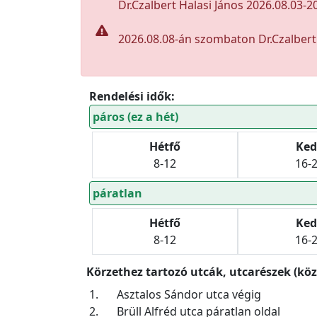
Dr.Czalbert Halasi János 2026.08.03-20
2026.08.08-án szombaton Dr.Czalbert 
Rendelési idők:
páros (ez a hét)
Hétfő
Ked
8-12
16-
páratlan
Hétfő
Ked
8-12
16-
Körzethez tartozó utcák, utcarészek (köz
1.
Asztalos Sándor utca végig
2.
Brüll Alfréd utca páratlan oldal