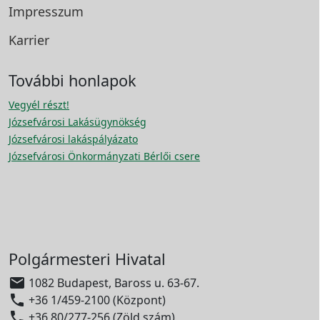
Impresszum
Karrier
További honlapok
Vegyél részt!
Józsefvárosi Lakásügynökség
Józsefvárosi lakáspályázato
Józsefvárosi Önkormányzati Bérlői csere
Polgármesteri Hivatal

1082 Budapest, Baross u. 63-67.

+36 1/459-2100 (Központ)

+36 80/277-256 (Zöld szám)