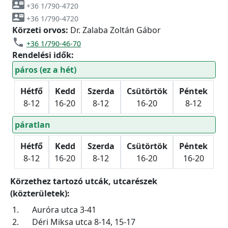
contact_mail
+36 1/790-4720
contact_mail
+36 1/790-4720
Körzeti orvos:
Dr. Zalaba Zoltán Gábor
phone
+36 1/790-46-70
Rendelési idők:
páros (ez a hét)
Hétfő
Kedd
Szerda
Csütörtök
Péntek
8-12
16-20
8-12
16-20
8-12
páratlan
Hétfő
Kedd
Szerda
Csütörtök
Péntek
8-12
16-20
8-12
16-20
16-20
Körzethez tartozó utcák, utcarészek
(közterületek):
1.
Auróra utca 3-41
2.
Déri Miksa utca 8-14, 15-17