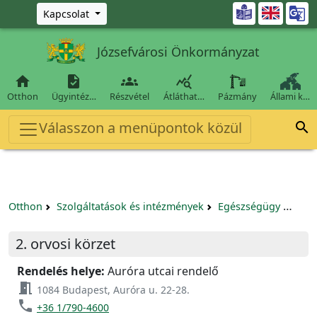
Ugrás a fő tartalomra

Kapcsolat
Józsefvárosi Önkormányzat




Otthon
Ügyintéz…
Részvétel
Átláthat…
Pázmány
Állami k…
Válasszon a menüpontok közül

Otthon
Szolgáltatások és intézmények
Egészségügy
Körz
2. orvosi körzet
Rendelés helye:
Auróra utcai rendelő
meeting_room
1084 Budapest, Auróra u. 22-28.
phone
+36 1/790-4600