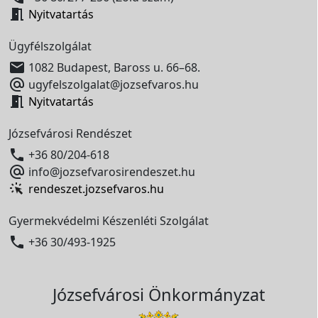

Nyitvatartás
Ügyfélszolgálat

1082 Budapest, Baross u. 66–68.

ugyfelszolgalat@jozsefvaros.hu

Nyitvatartás
Józsefvárosi Rendészet

+36 80/204-618

info@jozsefvarosirendeszet.hu
rendeszet.jozsefvaros.hu
Gyermekvédelmi Készenléti Szolgálat

+36 30/493-1925
Józsefvárosi Önkormányzat