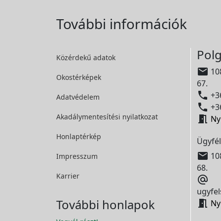
További információk
Polg
Közérdekű adatok

108
Okostérképek
67.

+36
Adatvédelem

+36
Akadálymentesítési
nyilatkozat

Ny
Honlaptérkép
Ügyfél

108
Impresszum
68.
Karrier

ugyfel
További honlapok

Ny