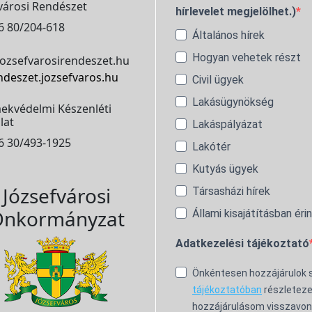
városi Rendészet
hírlevelet megjelölhet.)
6 80/204-618
Általános hírek
Hogyan vehetek részt
ozsefvarosirendeszet.hu
ndeszet.jozsefvaros.hu
Civil ügyek
Lakásügynökség
ekvédelmi Készenléti
lat
Lakáspályázat
6 30/493-1925
Lakótér
Kutyás ügyek
Józsefvárosi
Társasházi hírek
nkormányzat
Állami kisajátításban éri
Adatkezelési tájékoztató
Önkéntesen hozzájárulok
tájékoztatóban
részleteze
hozzájárulásom visszavon