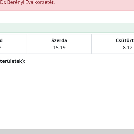
l Dr. Berényi Éva körzetét.
d
Szerda
Csütör
2
15-19
8-12
területek):