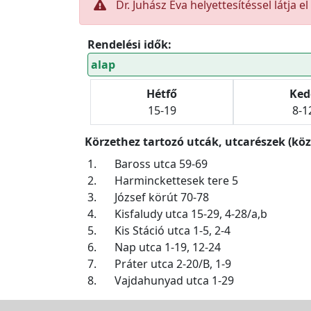
Dr. Juhász Éva helyettesítéssel látja e
Rendelési idők:
alap
Hétfő
Ked
15-19
8-1
Körzethez tartozó utcák, utcarészek (köz
1.
Baross utca 59-69
2.
Harminckettesek tere 5
3.
József körút 70-78
4.
Kisfaludy utca 15-29, 4-28/a,b
5.
Kis Stáció utca 1-5, 2-4
6.
Nap utca 1-19, 12-24
7.
Práter utca 2-20/B, 1-9
8.
Vajdahunyad utca 1-29