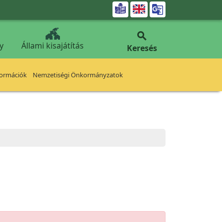


y
Állami kisajátítás
Keresés
formációk
Nemzetiségi Önkormányzatok