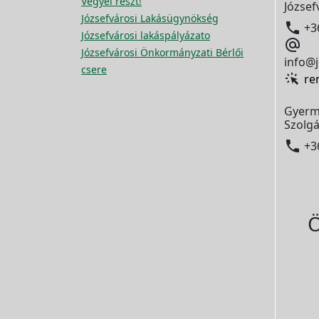
Vegyél részt!
József
Józsefvárosi Lakásügynökség

+3
Józsefvárosi lakáspályázato

Józsefvárosi Önkormányzati Bérlői
info@j
csere
re
Gyerm
Szolgá

+3
Ö