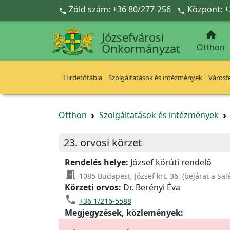
Ugrás a fő tartalomra
Zöld szám: +36 80/277-256
Központ: +



Józsefvárosi
Önkormányzat
Otthon
Hirdetőtábla
Szolgáltatások és intézmények
Városfe
Otthon
Szolgáltatások és intézmények
23. orvosi körzet
Rendelés helye:
József körúti rendelő
meeting_room
1085 Budapest, József krt. 36. (bejárat a Sal
Körzeti orvos:
Dr. Berényi Éva
phone
+36 1/216-5588
Megjegyzések, közlemények: