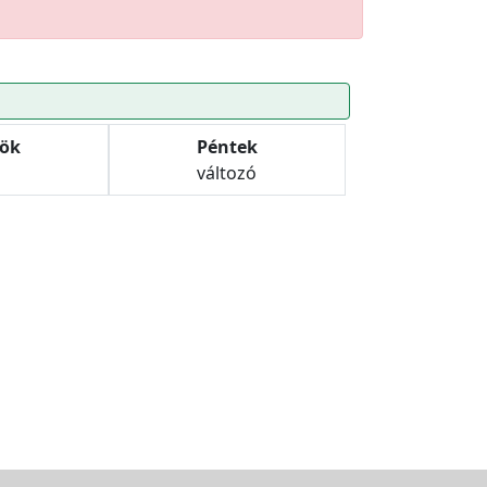
tök
Péntek
változó