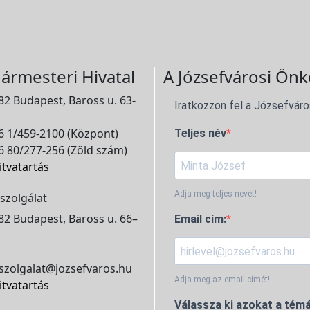
ármesteri Hivatal
A Józsefvárosi Önk
2 Budapest, Baross u. 63-
Iratkozzon fel a Józsefváro
 1/459-2100 (Központ)
Teljes név
 80/277-256 (Zöld szám)
itvatartás
Adja meg teljes nevét!
szolgálat
2 Budapest, Baross u. 66–
Email cím:
szolgalat@jozsefvaros.hu
Adja meg az email címét!
itvatartás
Válassza ki azokat a témá