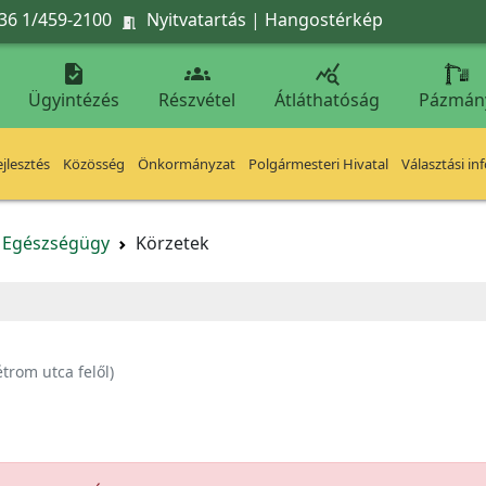
36 1/459-2100
Nyitvatartás
|
Hangostérkép




Ügyintézés
Részvétel
Átláthatóság
Pázmán
jlesztés
Közösség
Önkormányzat
Polgármesteri Hivatal
Választási in
Egészségügy
Körzetek
étrom utca felől)