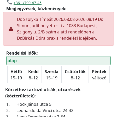
phone
+36 1/790-47-45
Megjegyzések, közlemények:
Dr. Szolyka Tímeát 2026.08.08-2026.08.19 Dr.
Simon Judit helyettesíti a 1083 Budapest,
Szigony u. 2/B szám alatti rendelőben a
Dr.Birkás Dóra praxis rendelési idejében.
Rendelési idők:
alap
Hétfő
Kedd
Szerda
Csütörtök
Péntek
15–19
8–12
15–19
8–12
változó
Körzethez tartozó utcák, utcarészek
(közterületek):
1.
Hock János utca 5
2.
Leonardo da Vinci utca 24-42
3.
Nagy Templom utca 2-34