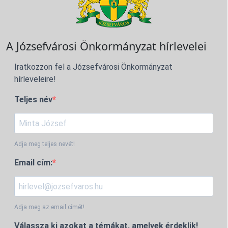
A Józsefvárosi Önkormányzat hírlevelei
Iratkozzon fel a Józsefvárosi Önkormányzat
hírleveleire!
Teljes név
Adja meg teljes nevét!
Email cím:
Adja meg az email címét!
Válassza ki azokat a témákat, amelyek érdeklik!