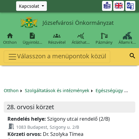
Ugrás a fő tartalomra

Kapcsolat
Józsefvárosi Önkormányzat




Otthon
Ügyintéz…
Részvétel
Átláthat…
Pázmány
Állami k…
Válasszon a menüpontok közül

Otthon
Szolgáltatások és intézmények
Egészségügy
Körz
28. orvosi körzet
Rendelés helye:
Szigony utcai rendelő (2/B)
meeting_room
1083 Budapest, Szigony u. 2/B
Körzeti orvos:
Dr. Szolyka Tímea