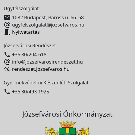
Ügyfélszolgálat

1082 Budapest, Baross u. 66–68.

ugyfelszolgalat@jozsefvaros.hu

Nyitvatartás
Józsefvárosi Rendészet

+36 80/204-618

info@jozsefvarosirendeszet.hu
rendeszet.jozsefvaros.hu
Gyermekvédelmi Készenléti Szolgálat

+36 30/493-1925
Józsefvárosi Önkormányzat