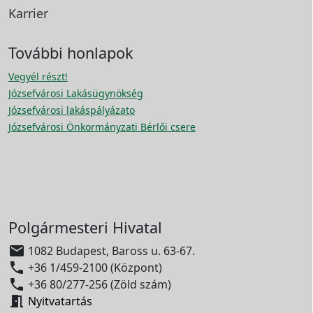
Karrier
További honlapok
Vegyél részt!
Józsefvárosi Lakásügynökség
Józsefvárosi lakáspályázato
Józsefvárosi Önkormányzati Bérlői csere
Polgármesteri Hivatal

1082 Budapest, Baross u. 63-67.

+36 1/459-2100 (Központ)

+36 80/277-256 (Zöld szám)

Nyitvatartás