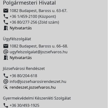
Polgármesteri Hivatal

1082 Budapest, Baross u. 63-67.

+36 1/459-2100 (Központ)

+36 80/277-256 (Zöld szám)

Nyitvatartás
Ügyfélszolgálat

1082 Budapest, Baross u. 66–68.

ugyfelszolgalat@jozsefvaros.hu

Nyitvatartás
Józsefvárosi Rendészet

+36 80/204-618

info@jozsefvarosirendeszet.hu
rendeszet.jozsefvaros.hu
Gyermekvédelmi Készenléti Szolgálat

+36 30/493-1925