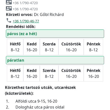
contact_mail
+36 1/790-4720
contact_mail
+36 1/790-4720
Körzeti orvos:
Dr. Gőbl Richárd
phone
+36 1/790-46-77
Rendelési idők:
páros (ez a hét)
Hétfő
Kedd
Szerda
Csütörtök
Péntek
8–12
16–20
8–12
16–20
8–12
páratlan
Hétfő
Kedd
Szerda
Csütörtök
Péntek
8–12
16–20
8–12
16–20
16–20
Körzethez tartozó utcák, utcarészek
(közterületek):
1.
Alföldi utca 9-15, 16-20
2.
Dologház utca páros oldal