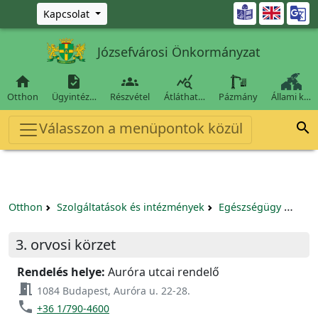
Ugrás a fő tartalomra

Kapcsolat
Józsefvárosi Önkormányzat




Otthon
Ügyintéz…
Részvétel
Átláthat…
Pázmány
Állami k…
Válasszon a menüpontok közül

Otthon
Szolgáltatások és intézmények
Egészségügy
Körz
3. orvosi körzet
Rendelés helye:
Auróra utcai rendelő
meeting_room
1084 Budapest, Auróra u. 22-28.
phone
+36 1/790-4600