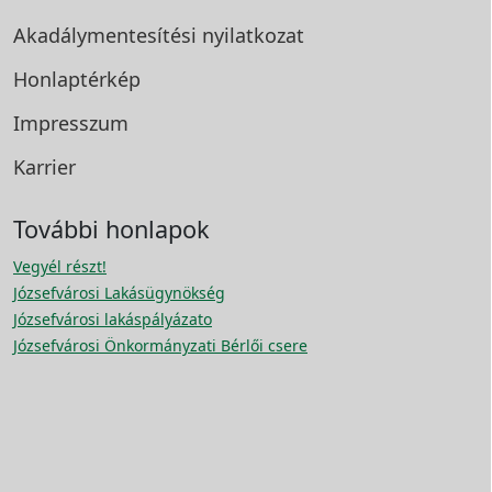
Akadálymentesítési
nyilatkozat
Honlaptérkép
Impresszum
Karrier
További honlapok
Vegyél részt!
Józsefvárosi Lakásügynökség
Józsefvárosi lakáspályázato
Józsefvárosi Önkormányzati Bérlői csere