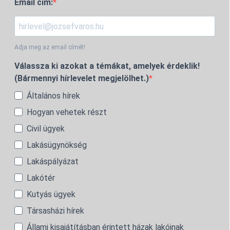
Email cím:
Adja meg az email címét!
Válassza ki azokat a témákat, amelyek érdeklik!
(Bármennyi hírlevelet megjelölhet.)
Általános hírek
Hogyan vehetek részt
Civil ügyek
Lakásügynökség
Lakáspályázat
Lakótér
Kutyás ügyek
Társasházi hírek
Állami kisajátításban érintett házak lakóinak