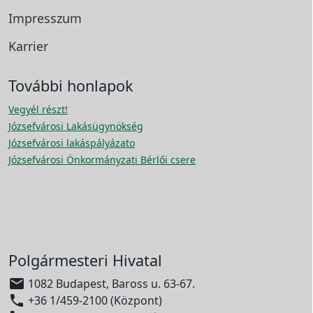
Impresszum
Karrier
További honlapok
Vegyél részt!
Józsefvárosi Lakásügynökség
Józsefvárosi lakáspályázato
Józsefvárosi Önkormányzati Bérlői csere
Polgármesteri Hivatal

1082 Budapest, Baross u. 63-67.

+36 1/459-2100 (Központ)