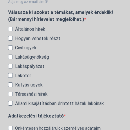
Adja meg az email címét!
Válassza ki azokat a témákat, amelyek érdeklik!
(Bármennyi hírlevelet megjelölhet.)
Általános hírek
Hogyan vehetek részt
Civil ügyek
Lakásügynökség
Lakáspályázat
Lakótér
Kutyás ügyek
Társasházi hírek
Állami kisajátításban érintett házak lakóinak
Adatkezelési tájékoztató
Önkéntesen hozzájárulok személyes adataim