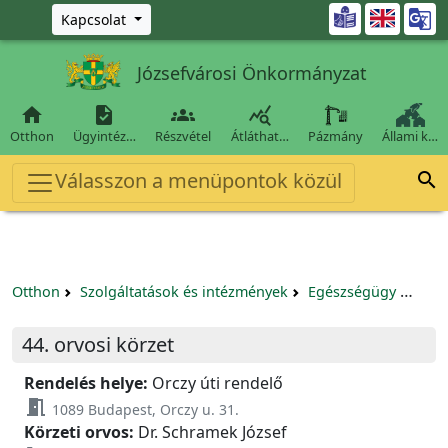
Ugrás a fő tartalomra

Kapcsolat
Józsefvárosi Önkormányzat




Otthon
Ügyintéz…
Részvétel
Átláthat…
Pázmány
Állami k…
Válasszon a menüpontok közül

Otthon
Szolgáltatások és intézmények
Egészségügy
Körz
44. orvosi körzet
Rendelés helye:
Orczy úti rendelő
meeting_room
1089 Budapest, Orczy u. 31.
Körzeti orvos:
Dr. Schramek József