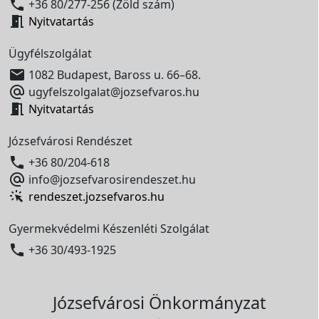

+36 80/277-256 (Zöld szám)

Nyitvatartás
Ügyfélszolgálat

1082 Budapest, Baross u. 66–68.

ugyfelszolgalat@jozsefvaros.hu

Nyitvatartás
Józsefvárosi Rendészet

+36 80/204-618

info@jozsefvarosirendeszet.hu
rendeszet.jozsefvaros.hu
Gyermekvédelmi Készenléti Szolgálat

+36 30/493-1925
Józsefvárosi Önkormányzat