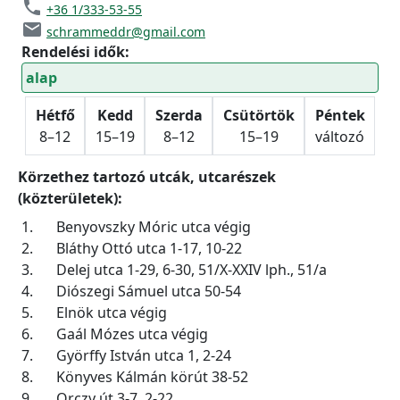
phone
+36 1/333-53-55
email
schrammeddr@gmail.com
Rendelési idők:
alap
Hétfő
Kedd
Szerda
Csütörtök
Péntek
8–12
15–19
8–12
15–19
változó
Körzethez tartozó utcák, utcarészek
(közterületek):
1.
Benyovszky Móric utca végig
2.
Bláthy Ottó utca 1-17, 10-22
3.
Delej utca 1-29, 6-30, 51/X-XXIV lph., 51/a
4.
Diószegi Sámuel utca 50-54
5.
Elnök utca végig
6.
Gaál Mózes utca végig
7.
Györffy István utca 1, 2-24
8.
Könyves Kálmán körút 38-52
9.
Orczy út 3-7, 2-22