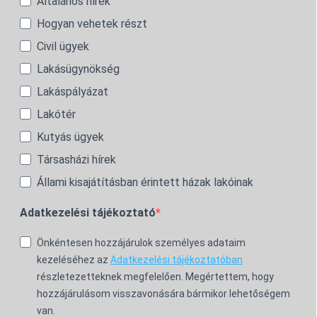
Általános hírek
Hogyan vehetek részt
Civil ügyek
Lakásügynökség
Lakáspályázat
Lakótér
Kutyás ügyek
Társasházi hírek
Állami kisajátításban érintett házak lakóinak
Adatkezelési tájékoztató
Önkéntesen hozzájárulok személyes adataim
kezeléséhez az
Adatkezelési tájékoztatóban
részletezetteknek megfelelően. Megértettem, hogy
hozzájárulásom visszavonására bármikor lehetőségem
van.