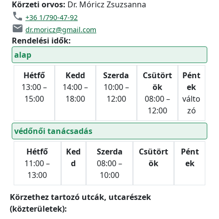
Körzeti orvos:
Dr. Móricz Zsuzsanna
phone
+36 1/790-47-92
email
dr.moricz@gmail.com
Rendelési idők:
alap
Hétfő
Kedd
Szerda
Csütört
Pént
13:00 –
14:00 –
10:00 –
ök
ek
15:00
18:00
12:00
08:00 –
válto
12:00
zó
védőnői tanácsadás
Hétfő
Ked
Szerda
Csütört
Pént
11:00 –
d
08:00 –
ök
ek
13:00
10:00
Körzethez tartozó utcák, utcarészek
(közterületek):