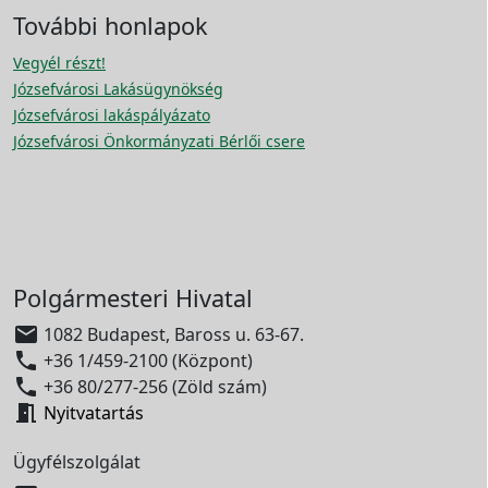
További honlapok
Vegyél részt!
Józsefvárosi Lakásügynökség
Józsefvárosi lakáspályázato
Józsefvárosi Önkormányzati Bérlői csere
Polgármesteri Hivatal

1082 Budapest, Baross u. 63-67.

+36 1/459-2100 (Központ)

+36 80/277-256 (Zöld szám)

Nyitvatartás
Ügyfélszolgálat