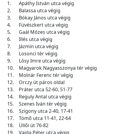
1.
Apáthy István utca végig
2.
Balassa utca végig
3.
Bókay János utca végig
4.
Füvészkert utca végig
5.
Gaál Mózes utca végig
6.
Illés utca végig
7.
Jázmin utca végig
8.
Losonci tér végig
9.
Lósy Imre utca végig
10.
Magyarok Nagyasszonya tér végig
11.
Molnár Ferenc tér végig
12.
Orczy út páros oldal
13.
Práter utca 52-60, 51-77
14.
Reguly Antal utca végig
15.
Szenes Iván tér végig
16.
Szigony utca 2-40, 17-41
17.
Tömő utca 11-41, 22-64
18.
Üllői út 76-82
19.
Vajda Péter utca végig