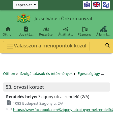
Ugrás a fő tartalomra

Kapcsolat
Józsefvárosi Önkormányzat




Otthon
Ügyintéz…
Részvétel
Átláthat…
Pázmány
Állami k…
Válasszon a menüpontok közül

Otthon
Szolgáltatások és intézmények
Egészségügy
Körz
53. orvosi körzet
Rendelés helye:
Szigony utcai rendelő (2/A)
meeting_room
1083 Budapest Szigony u. 2/A
link
https://www.facebook.com/Szigony-utcai-gyermekrendel