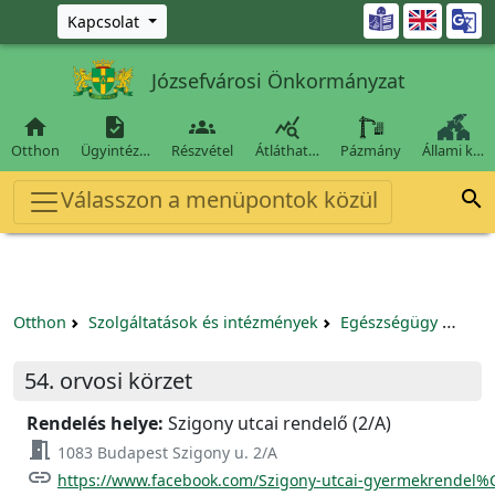
Ugrás a fő tartalomra

Kapcsolat
Józsefvárosi Önkormányzat




Otthon
Ügyintéz…
Részvétel
Átláthat…
Pázmány
Állami k…
Válasszon a menüpontok közül

Otthon
Szolgáltatások és intézmények
Egészségügy
Körz
54. orvosi körzet
Rendelés helye:
Szigony utcai rendelő (2/A)
meeting_room
1083 Budapest Szigony u. 2/A
link
https://www.facebook.com/Szigony-utcai-gyermekrendel