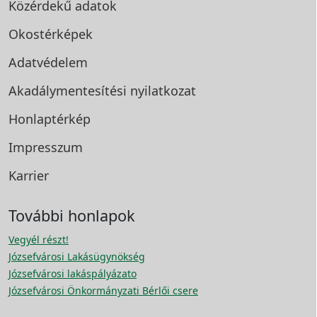
Közérdekű adatok
Okostérképek
Adatvédelem
Akadálymentesítési
nyilatkozat
Honlaptérkép
Impresszum
Karrier
További honlapok
Vegyél részt!
Józsefvárosi Lakásügynökség
Józsefvárosi lakáspályázato
Józsefvárosi Önkormányzati Bérlői csere