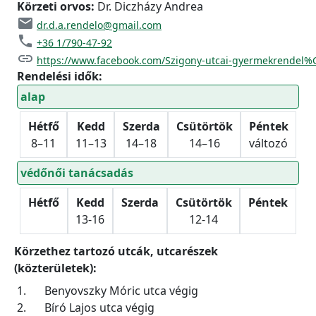
Körzeti orvos:
Dr. Diczházy Andrea
email
dr.d.a.rendelo@gmail.com
phone
+36 1/790-47-92
link
https://www.facebook.com/Szigony-utcai-gyermekrendel
Rendelési idők:
alap
Hétfő
Kedd
Szerda
Csütörtök
Péntek
8–11
11–13
14–18
14–16
változó
védőnői tanácsadás
Hétfő
Kedd
Szerda
Csütörtök
Péntek
13-16
12-14
Körzethez tartozó utcák, utcarészek
(közterületek):
1.
Benyovszky Móric utca végig
2.
Bíró Lajos utca végig