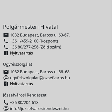
Polgármesteri Hivatal

1082 Budapest, Baross u. 63-67.

+36 1/459-2100 (Központ)

+36 80/277-256 (Zöld szám)

Nyitvatartás
Ügyfélszolgálat

1082 Budapest, Baross u. 66–68.

ugyfelszolgalat@jozsefvaros.hu

Nyitvatartás
Józsefvárosi Rendészet

+36 80/204-618

info@jozsefvarosirendeszet.hu