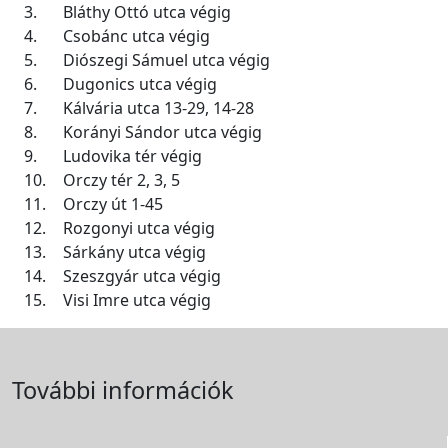
3.
Bláthy Ottó utca végig
4.
Csobánc utca végig
5.
Diószegi Sámuel utca végig
6.
Dugonics utca végig
7.
Kálvária utca 13-29, 14-28
8.
Korányi Sándor utca végig
9.
Ludovika tér végig
10.
Orczy tér 2, 3, 5
11.
Orczy út 1-45
12.
Rozgonyi utca végig
13.
Sárkány utca végig
14.
Szeszgyár utca végig
15.
Visi Imre utca végig
További információk