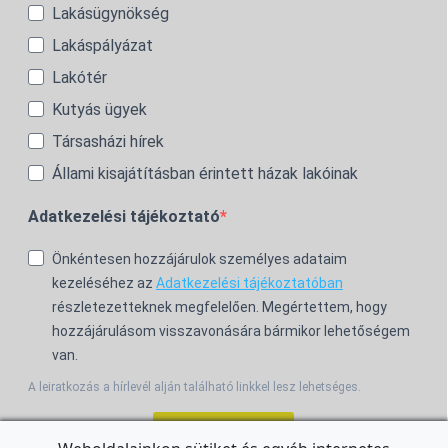
Lakásügynökség
Lakáspályázat
Lakótér
Kutyás ügyek
Társasházi hírek
Állami kisajátításban érintett házak lakóinak
Adatkezelési tájékoztató
Önkéntesen hozzájárulok személyes adataim
kezeléséhez az
Adatkezelési tájékoztatóban
részletezetteknek megfelelően. Megértettem, hogy
hozzájárulásom visszavonására bármikor lehetőségem
van.
A leiratkozás a hírlevél alján található linkkel lesz lehetséges.
Feliratkozom!