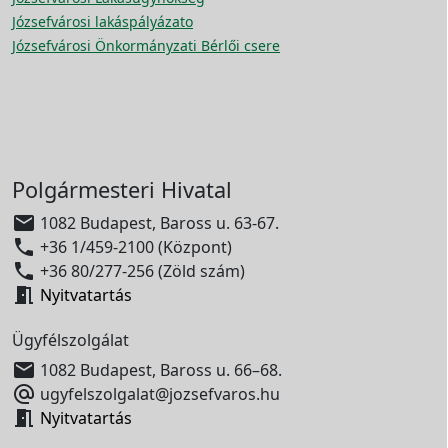
Józsefvárosi lakáspályázato
Józsefvárosi Önkormányzati Bérlői csere
Polgármesteri Hivatal

1082 Budapest, Baross u. 63-67.

+36 1/459-2100 (Központ)

+36 80/277-256 (Zöld szám)

Nyitvatartás
Ügyfélszolgálat

1082 Budapest, Baross u. 66–68.

ugyfelszolgalat@jozsefvaros.hu

Nyitvatartás