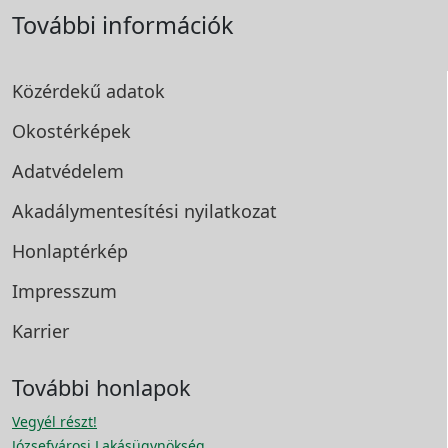
További információk
Közérdekű adatok
Okostérképek
Adatvédelem
Akadálymentesítési
nyilatkozat
Honlaptérkép
Impresszum
Karrier
További honlapok
Vegyél részt!
Józsefvárosi Lakásügynökség