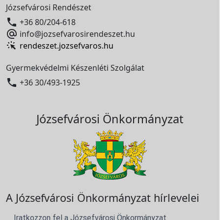
Józsefvárosi Rendészet

+36 80/204-618

info@jozsefvarosirendeszet.hu
rendeszet.jozsefvaros.hu
Gyermekvédelmi Készenléti Szolgálat

+36 30/493-1925
Józsefvárosi Önkormányzat
A Józsefvárosi Önkormányzat hírlevelei
Iratkozzon fel a Józsefvárosi Önkormányzat