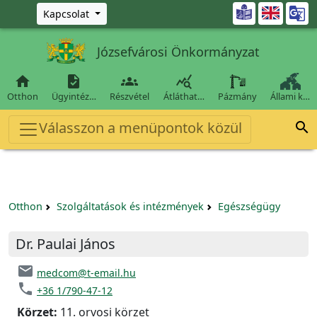
Ugrás a fő tartalomra

Kapcsolat
Józsefvárosi Önkormányzat




Otthon
Ügyintéz…
Részvétel
Átláthat…
Pázmány
Állami k…
Válasszon a menüpontok közül

Otthon
Szolgáltatások és intézmények
Egészségügy
Dr. Paulai János
email
medcom@t-email.hu
phone
+36 1/790-47-12
Körzet:
11. orvosi körzet