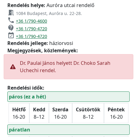
Rendelés helye:
Auróra utcai rendelő
meeting_room
1084 Budapest, Auróra u. 22-28.
phone
+36 1/790-4600
contact_support
+36 1/790-4720
event_available
+36 1/790-4720
Rendelés jellege:
háziorvosi
Megjegyzések, közlemények:
Dr. Paulai János helyett Dr. Choko Sarah
Uchechi rendel.
Rendelési idők:
páros (ez a hét)
Hétfő
Kedd
Szerda
Csütörtök
Péntek
16-20
8–12
16-20
8–12
16-20
páratlan