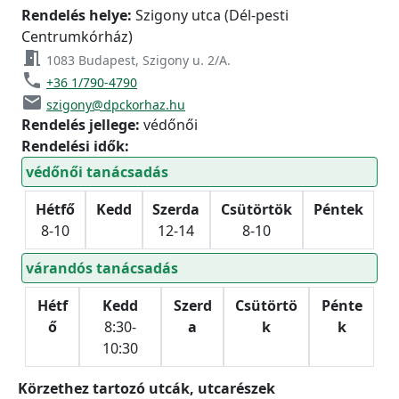
Rendelés helye:
Szigony utca (Dél-pesti
Centrumkórház)
meeting_room
1083 Budapest, Szigony u. 2/A.
phone
+36 1/790-4790
email
szigony@dpckorhaz.hu
Rendelés jellege:
védőnői
Rendelési idők:
védőnői tanácsadás
Hétfő
Kedd
Szerda
Csütörtök
Péntek
8-10
12-14
8-10
várandós tanácsadás
Hétf
Kedd
Szerd
Csütörtö
Pénte
ő
8:30-
a
k
k
10:30
Körzethez tartozó utcák, utcarészek