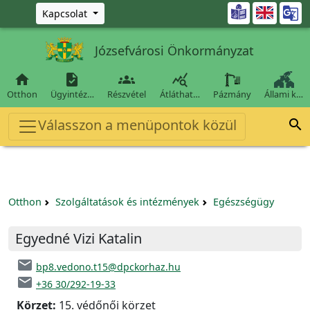
Ugrás a fő tartalomra

Kapcsolat
Józsefvárosi Önkormányzat




Otthon
Ügyintéz…
Részvétel
Átláthat…
Pázmány
Állami k…
Válasszon a menüpontok közül

Otthon
Szolgáltatások és intézmények
Egészségügy
Egyedné Vizi Katalin
email
bp8.vedono.t15@dpckorhaz.hu
email
+36 30/292-19-33
Körzet:
15. védőnői körzet