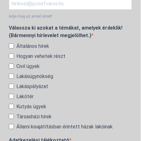
Adja meg az email címét!
Válassza ki azokat a témákat, amelyek érdeklik!
(Bármennyi hírlevelet megjelölhet.)
Általános hírek
Hogyan vehetek részt
Civil ügyek
Lakásügynökség
Lakáspályázat
Lakótér
Kutyás ügyek
Társasházi hírek
Állami kisajátításban érintett házak lakóinak
Adatkezelési tájékoztató