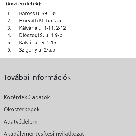
(közterületek):
1.
Baross u. 59-135
2.
Horváth M. tér 2-6
3.
Kálvária u. 1-11, 2-12
4.
Diószegi S. u. 1-9/b
5.
Kálvária tér 1-15
6.
Szigony u. 2/a,b
További információk
Közérdekű adatok
Okostérképek
Adatvédelem
Akadálymentesítési
nyilatkozat