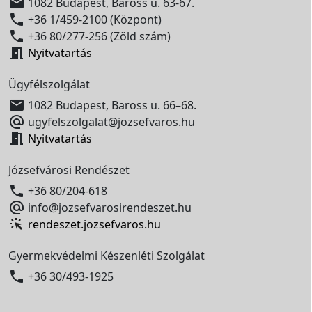

1082 Budapest, Baross u. 63-67.

+36 1/459-2100 (Központ)

+36 80/277-256 (Zöld szám)

Nyitvatartás
Ügyfélszolgálat

1082 Budapest, Baross u. 66–68.

ugyfelszolgalat@jozsefvaros.hu

Nyitvatartás
Józsefvárosi Rendészet

+36 80/204-618

info@jozsefvarosirendeszet.hu
rendeszet.jozsefvaros.hu
Gyermekvédelmi Készenléti Szolgálat

+36 30/493-1925