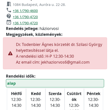
meeting_room
1084 Budapest, Auróra u. 22-28.
phone
+36 1/790-4600
contact_support
+36 1/790-4720
event_available
+36 1/790-4720
Rendelés jellege:
háziorvosi
Megjegyzések, közlemények:
Dr. Todenbier Ágnes körzetét dr. Szilasi György
helyettesítéssel látja el.
A rendelési idő: H-P 12:30-14:30
Az email cím: jekhaziorvos6@gmail.com
Rendelési idők:
alap
Hétfő
Kedd
Szerda
Csütört
Péntek
12:30-
12:30-
12:30-
ök
12:30-
14:30
14:30
14:30
12:30-
14:30