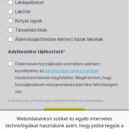
Lakáspályázat
Lakótér
Kutyás ügyek
Társasházi hírek
Állami kisajátításban érintett házak lakóinak
Adatkezelési tájékoztató
Önkéntesen hozzájárulok személyes adataim
kezeléséhez az
Adatkezelési tájékoztatóban
részletezetteknek megfelelően. Megértettem, hogy
hozzájárulásom visszavonására bármikor lehetőségem
van.
A leiratkozás a hírlevél alján található linkkel lesz lehetséges.
Feliratkozom!
Weboldalainkon sütiket és egyéb internetes
technológiákat használunk azért, hogy jobbá tegyük a