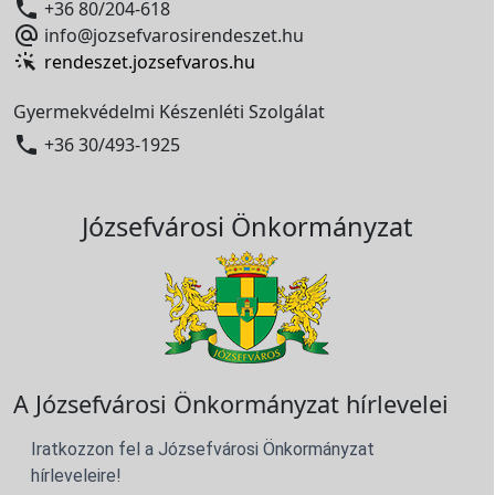

+36 80/204-618

info@jozsefvarosirendeszet.hu
rendeszet.jozsefvaros.hu
Gyermekvédelmi Készenléti Szolgálat

+36 30/493-1925
Józsefvárosi Önkormányzat
A Józsefvárosi Önkormányzat hírlevelei
Iratkozzon fel a Józsefvárosi Önkormányzat
hírleveleire!