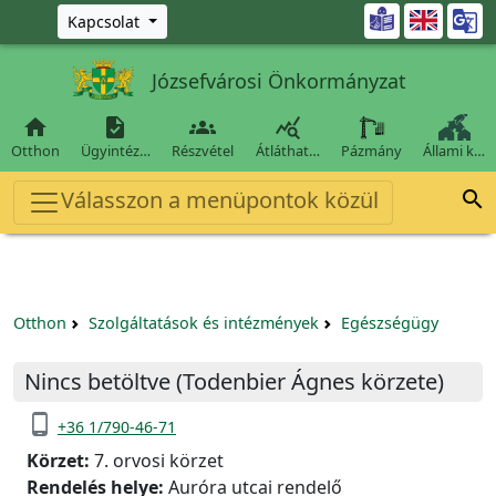
Ugrás a fő tartalomra

Kapcsolat
Józsefvárosi Önkormányzat




Otthon
Ügyintéz…
Részvétel
Átláthat…
Pázmány
Állami k…
Válasszon a menüpontok közül

Otthon
Szolgáltatások és intézmények
Egészségügy
Nincs betöltve (Todenbier Ágnes körzete)
phone_android
+36 1/790-46-71
Körzet:
7. orvosi körzet
Rendelés helye:
Auróra utcai rendelő