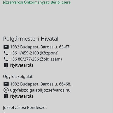
Józsefvárosi Önkormányzati Bérlői csere
Polgármesteri Hivatal

1082 Budapest, Baross u. 63-67.

+36 1/459-2100 (Központ)

+36 80/277-256 (Zöld szám)

Nyitvatartás
Ügyfélszolgálat

1082 Budapest, Baross u. 66–68.

ugyfelszolgalat@jozsefvaros.hu

Nyitvatartás
Józsefvárosi Rendészet