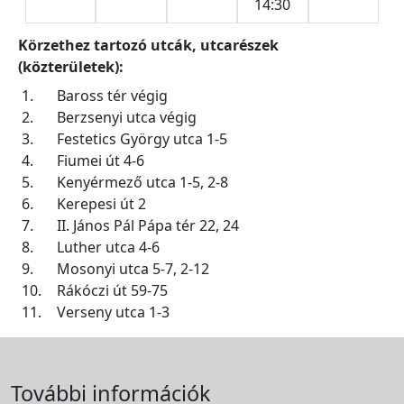
14:30
Körzethez tartozó utcák, utcarészek
(közterületek):
1.
Baross tér végig
2.
Berzsenyi utca végig
3.
Festetics György utca 1-5
4.
Fiumei út 4-6
5.
Kenyérmező utca 1-5, 2-8
6.
Kerepesi út 2
7.
II. János Pál Pápa tér 22, 24
8.
Luther utca 4-6
9.
Mosonyi utca 5-7, 2-12
10.
Rákóczi út 59-75
11.
Verseny utca 1-3
További információk