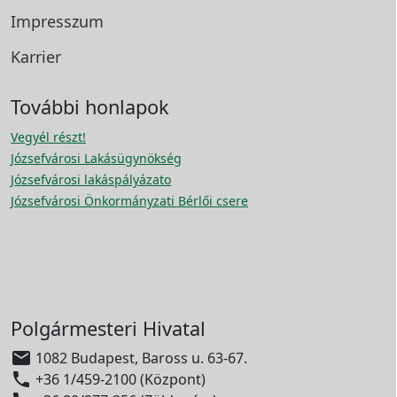
Impresszum
Karrier
További honlapok
Vegyél részt!
Józsefvárosi Lakásügynökség
Józsefvárosi lakáspályázato
Józsefvárosi Önkormányzati Bérlői csere
Polgármesteri Hivatal

1082 Budapest, Baross u. 63-67.

+36 1/459-2100 (Központ)