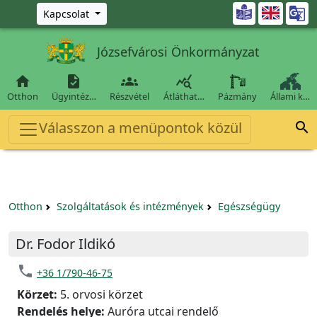
Ugrás a fő tartalomra

Kapcsolat
Józsefvárosi Önkormányzat




Otthon
Ügyintéz…
Részvétel
Átláthat…
Pázmány
Állami k…
Válasszon a menüpontok közül

Otthon
Szolgáltatások és intézmények
Egészségügy
Dr. Fodor Ildikó
phone
+36 1/790-46-75
Körzet:
5. orvosi körzet
Rendelés helye:
Auróra utcai rendelő