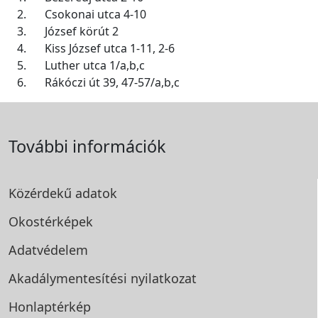
2.
Csokonai utca 4-10
3.
József körút 2
4.
Kiss József utca 1-11, 2-6
5.
Luther utca 1/a,b,c
6.
Rákóczi út 39, 47-57/a,b,c
További információk
Közérdekű adatok
Okostérképek
Adatvédelem
Akadálymentesítési
nyilatkozat
Honlaptérkép