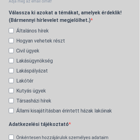
Adja meg az email címét!
Válassza ki azokat a témákat, amelyek érdeklik!
(Bármennyi hírlevelet megjelölhet.)
Általános hírek
Hogyan vehetek részt
Civil ügyek
Lakásügynökség
Lakáspályázat
Lakótér
Kutyás ügyek
Társasházi hírek
Állami kisajátításban érintett házak lakóinak
Adatkezelési tájékoztató
Önkéntesen hozzájárulok személyes adataim