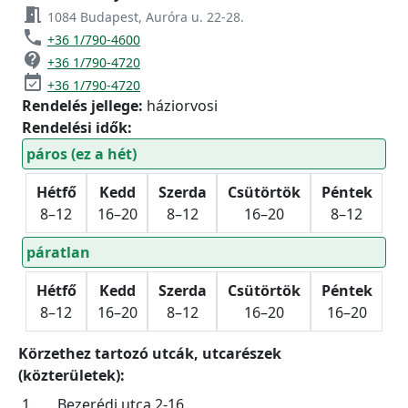
meeting_room
1084 Budapest, Auróra u. 22-28.
phone
+36 1/790-4600
contact_support
+36 1/790-4720
event_available
+36 1/790-4720
Rendelés jellege:
háziorvosi
Rendelési idők:
páros (ez a hét)
Hétfő
Kedd
Szerda
Csütörtök
Péntek
8–12
16–20
8–12
16–20
8–12
páratlan
Hétfő
Kedd
Szerda
Csütörtök
Péntek
8–12
16–20
8–12
16–20
16–20
Körzethez tartozó utcák, utcarészek
(közterületek):
1.
Bezerédj utca 2-16