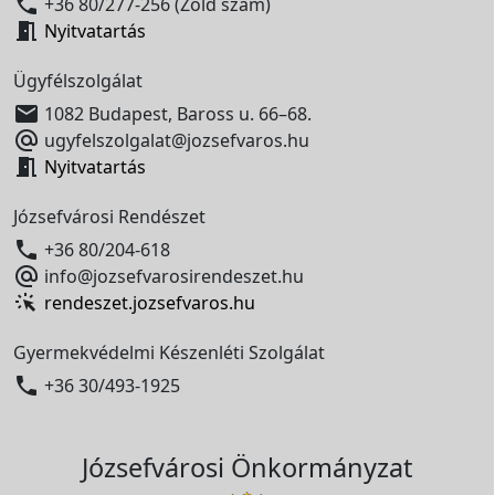

+36 80/277-256 (Zöld szám)

Nyitvatartás
Ügyfélszolgálat

1082 Budapest, Baross u. 66–68.

ugyfelszolgalat@jozsefvaros.hu

Nyitvatartás
Józsefvárosi Rendészet

+36 80/204-618

info@jozsefvarosirendeszet.hu
rendeszet.jozsefvaros.hu
Gyermekvédelmi Készenléti Szolgálat

+36 30/493-1925
Józsefvárosi Önkormányzat