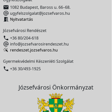

1082 Budapest, Baross u. 66–68.

ugyfelszolgalat@jozsefvaros.hu

Nyitvatartás
Józsefvárosi Rendészet

+36 80/204-618

info@jozsefvarosirendeszet.hu
rendeszet.jozsefvaros.hu
Gyermekvédelmi Készenléti Szolgálat

+36 30/493-1925
Józsefvárosi Önkormányzat