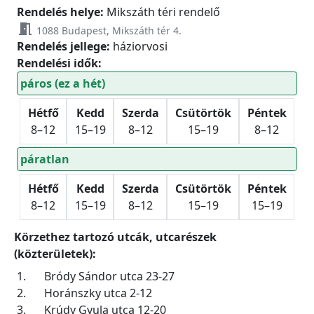
Rendelés helye:
Mikszáth téri rendelő
meeting_room
1088 Budapest, Mikszáth tér 4.
Rendelés jellege:
háziorvosi
Rendelési idők:
páros (ez a hét)
Hétfő
Kedd
Szerda
Csütörtök
Péntek
8–12
15–19
8–12
15–19
8–12
páratlan
Hétfő
Kedd
Szerda
Csütörtök
Péntek
8–12
15–19
8–12
15–19
15–19
Körzethez tartozó utcák, utcarészek
(közterületek):
1.
Bródy Sándor utca 23-27
2.
Horánszky utca 2-12
3.
Krúdy Gyula utca 12-20