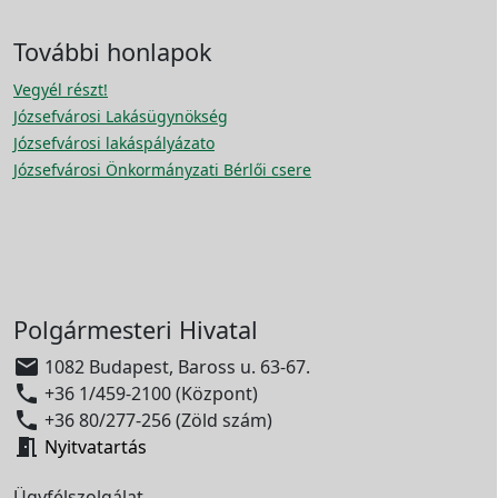
További honlapok
Vegyél részt!
Józsefvárosi Lakásügynökség
Józsefvárosi lakáspályázato
Józsefvárosi Önkormányzati Bérlői csere
Polgármesteri Hivatal

1082 Budapest, Baross u. 63-67.

+36 1/459-2100 (Központ)

+36 80/277-256 (Zöld szám)

Nyitvatartás
Ügyfélszolgálat