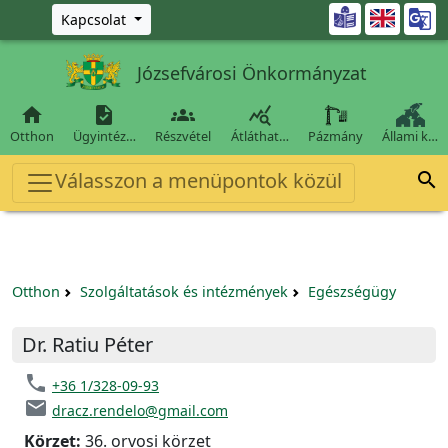
Ugrás a fő tartalomra

Kapcsolat
Józsefvárosi Önkormányzat




Otthon
Ügyintéz…
Részvétel
Átláthat…
Pázmány
Állami k…
Válasszon a menüpontok közül

Otthon
Szolgáltatások és intézmények
Egészségügy
Dr. Ratiu Péter
phone
+36 1/328-09-93
email
dracz.rendelo@gmail.com
Körzet:
36. orvosi körzet